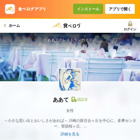
インストール
アプリで開く
ホーム
ログイン
☆ああてのレストランガイド☆
ああて
認証済
女性
～小さな思い出とおいしさがあれば～ 川崎の新百合ヶ丘を中心に、多摩センタ
ー、聖蹟桜ヶ丘、...
詳細を見る