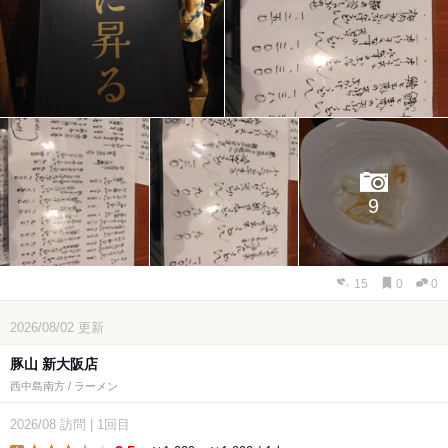
9
15
0
0
2026/08/02
更新
豚山 新大阪店
西中島南方 / ラーメン
2026/08
訪問
|
1回目