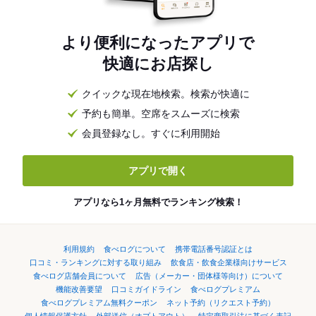
より便利になったアプリで
快適にお店探し
クイックな現在地検索。検索が快適に
予約も簡単。空席をスムーズに検索
会員登録なし。すぐに利用開始
アプリで開く
アプリなら1ヶ月無料でランキング検索！
利用規約
食べログについて
携帯電話番号認証とは
口コミ・ランキングに対する取り組み
飲食店・飲食企業様向けサービス
食べログ店舗会員について
広告（メーカー・団体様等向け）について
機能改善要望
口コミガイドライン
食べログプレミアム
食べログプレミアム無料クーポン
ネット予約（リクエスト予約）
個人情報保護方針
外部送信（オプトアウト）
特定商取引法に基づく表記