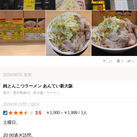
13
0
0
2026/08/01
更新
純とんこつラーメン あんてい新大阪
南方、西中島南方、新大阪 / ラーメン
2026/08
訪問
|
1回目
3.5
￥1,000～￥1,999 / 1人
dinner
土曜日。
20:00過ぎ訪問。