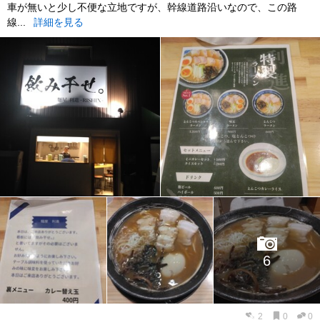
車が無いと少し不便な立地ですが、幹線道路沿いなので、この路
線...
詳細を見る
6
2
0
0