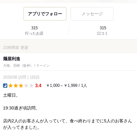
アプリでフォロー
メッセージ
315
315
行ったお店
口コミ
21時間前
更新
麺屋利進
大物、尼崎（阪神） / ラーメン
2026/08
訪問
|
1回目
3.4
￥1,000～￥1,999 / 1人
dinner
土曜日。
19:30過ぎ頃訪問。
店内2人のお客さんが入っていて、食べ終わりまでに5人のお客さん
が入ってきました。