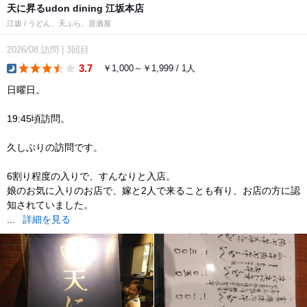
天に昇るudon dining 江坂本店
江坂 / うどん、天ぷら、居酒屋
2026/08
訪問
|
3回目
3.7
￥1,000～￥1,999 / 1人
dinner
日曜日。
19:45頃訪問。
久しぶりの訪問です。
6割り程度の入りで、すんなりと入店。
娘のお気に入りのお店で、嫁と2人で来ることも有り、お店の方に認
知されていました。
...
詳細を見る