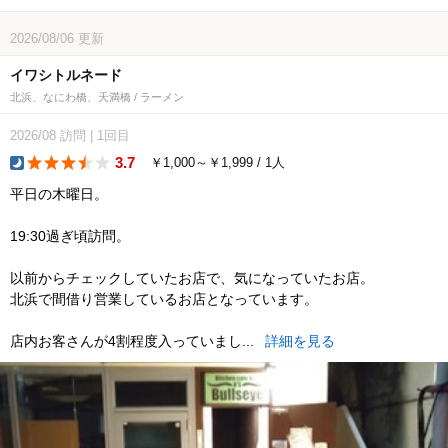
2026/08/06
更新
イワシトルネード
北浜、なにわ橋、天満橋 / ラーメン
2026/08
訪問
|
1回目
3.7
￥1,000～￥1,999 / 1人
dinner
平日の木曜日。
19:30過ぎ頃訪問。
以前からチェックしていたお店で、気になっていたお店。
北浜で間借り営業しているお店となっています。
店内お客さんが4割程度入っていまし...
詳細を見る