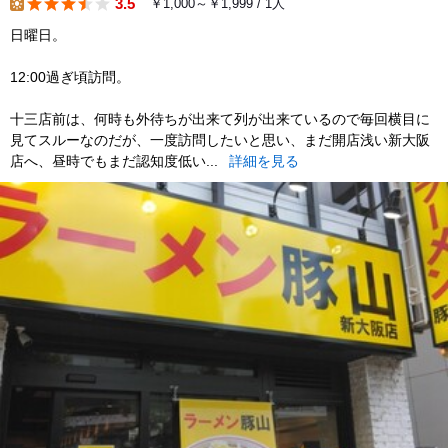
3.5
￥1,000～￥1,999 / 1人
lunch
日曜日。
12:00過ぎ頃訪問。
十三店前は、何時も外待ちが出来て列が出来ているので毎回横目に
見てスルーなのだが、一度訪問したいと思い、まだ開店浅い新大阪
店へ、昼時でもまだ認知度低い...
詳細を見る