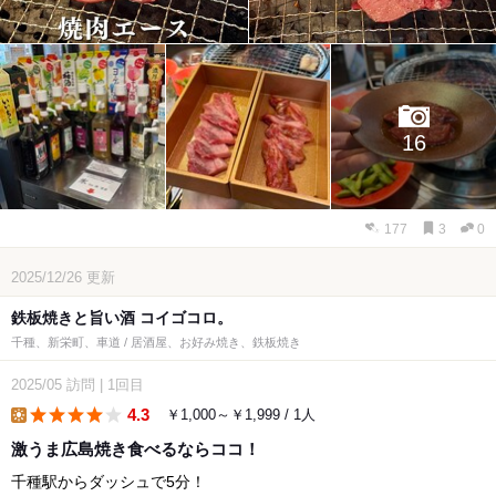
16
177
3
0
2025/12/26
更新
鉄板焼きと旨い酒 コイゴコロ。
千種、新栄町、車道 / 居酒屋、お好み焼き、鉄板焼き
2025/05
訪問
|
1回目
4.3
￥1,000～￥1,999 / 1人
lunch
激うま広島焼き食べるならココ！
千種駅からダッシュで5分！