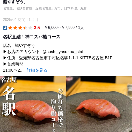
鮨やすぞう。
名古屋、名鉄名古屋、近鉄名古屋 / 寿司、日本料理、海鮮
2025/04
訪問
|
1回目
3.5
￥6,000～￥7,999 / 1人
dinner
名駅直結！神コスパ鮨コース
店名 : 鮨やすぞう
▶お店のアカウント: @sushi_yasuzou_staff
▶住所 : 愛知県名古屋市中村区名駅1-1-1 KITTE名古屋 B1F
▶営業時間
11:00〜2...
詳細を見る