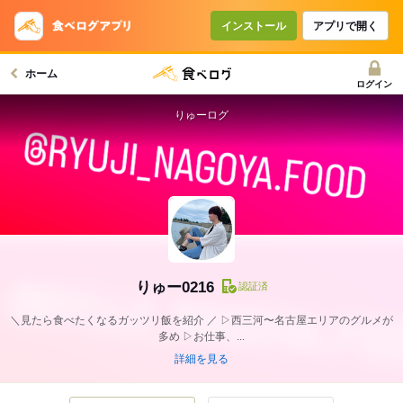
インストール
アプリで開く
ホーム
ログイン
りゅーログ
りゅー0216
認証済
＼見たら食べたくなるガッツリ飯を紹介 ／ ▷西三河〜名古屋エリアのグルメが
多め ▷お仕事、...
詳細を見る