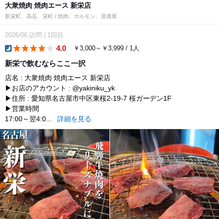
大衆焼肉 焼肉エース 新栄店
新栄町、高岳、栄町 / 焼肉、ホルモン、居酒屋
2026/06
訪問
|
1回目
4.0
￥3,000～￥3,999 / 1人
dinner
新栄で飲むならここ一択
店名 : 大衆焼肉 焼肉エース 新栄店
▶お店のアカウント : @yakiniku_yk
▶住所 : 愛知県名古屋市中区東桜2-19-7 桜ガーデン1F
▶営業時間
17:00～翌4:0...
詳細を見る