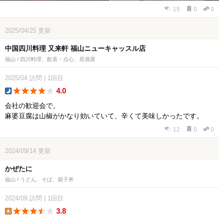
15
0
0
2025/04/25
更新
中国四川料理 又来軒 福山ニューキャッスル店
福山 / 四川料理、飲茶・点心、居酒屋
2025/04
訪問
|
1回目
4.0
dinner
会社の歓迎会で。
麻婆豆腐は山椒がかなり効いていて、辛くて美味しかったです。
12
0
0
2024/09/14
更新
かぜたに
福山 / うどん、そば、親子丼
2024/09
訪問
|
1回目
3.8
lunch