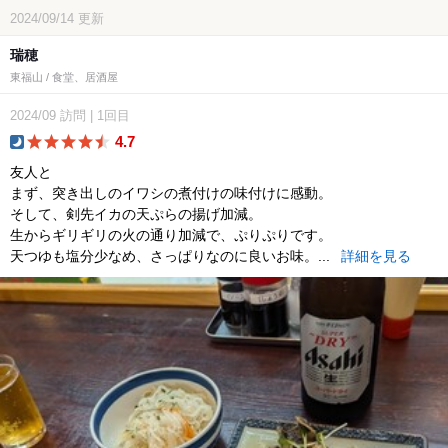
2024/09/14
更新
瑞穂
東福山 / 食堂、居酒屋
2024/09
訪問
|
1回目
4.7
dinner
友人と
まず、突き出しのイワシの煮付けの味付けに感動。
そして、剣先イカの天ぷらの揚げ加減。
生からギリギリの火の通り加減で、ぷりぷりです。
天つゆも塩分少なめ、さっぱりなのに良いお味。...
詳細を見る