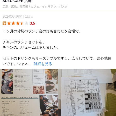
SUZU CAFE 広島
広島、広島、稲荷町 / カフェ、イタリアン、パスタ
2024/08
訪問
|
1回目
3.5
lunch
一ヶ月の貸切のランチ会の打ち合わせを会場で。
チキンのランチセットを。
チキンのボリュームはありました。
セットのドリンクもリーズナブルですし、広々していて、居心地良
いです。ジャス...
詳細を見る