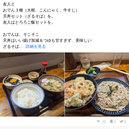
友人と
おでん３種（大根、こんにゃく、牛すじ）
天丼セット（ざるそば）を。
友人はとろろご飯セットを。
おでんは、そこそこ
天丼はいい揚げ加減＆つゆも甘すぎず、美味しい
ざるそば...
詳細を見る
20
0
0