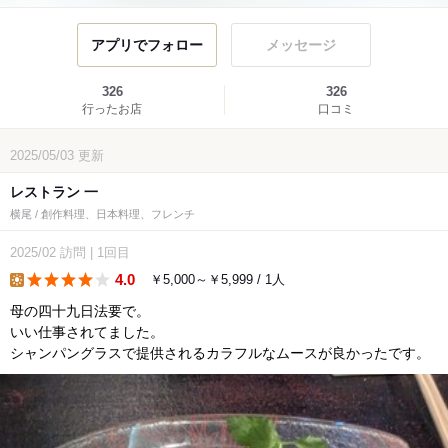
アプリでフォロー
メッセージ
326
326
行ったお店
口コミ
2025/05/03
更新
レストラン 一
横尾 / 創作料理、日本料理、フレンチ
2025/02
訪問
|
1回目
4.0
￥5,000～￥5,999 / 1人
lunch
母の四十九日法要で。
いい仕事されてました。
シャンパングラスで提供されるカラフルなムースが良かったです。