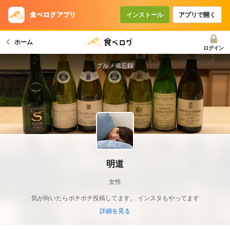
インストール
アプリで開く
ホーム
ログイン
グルメ備忘録
明道
女性
気が向いたらボチボチ投稿してます。 インスタもやってます
詳細を見る