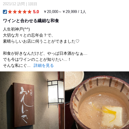
2021/12
訪問
|
1回目
5.0
￥20,000～￥29,999 / 1人
dinner
ワインと合わせる繊細な和食
人生初神戸(^^)
大切な方々との忘年会？で、
素晴らしいお店に伺うことができました♡
和食が好きなんだけど、やっぱ日本酒かなぁ…
でも今はワインのことが知りたい…！
そんな私にぐ...
詳細を見る