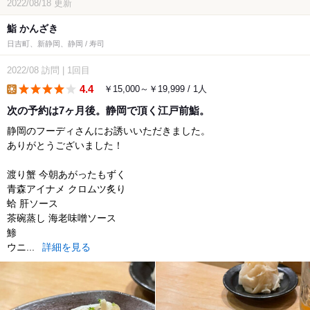
2022/08/18
更新
鮨 かんざき
日吉町、新静岡、静岡 / 寿司
2022/08
訪問
|
1回目
4.4
￥15,000～￥19,999 / 1人
lunch
次の予約は7ヶ月後。静岡で頂く江戸前鮨。
静岡のフーディさんにお誘いいただきました。
ありがとうございました！
渡り蟹 今朝あがったもずく
青森アイナメ クロムツ炙り
蛤 肝ソース
茶碗蒸し 海老味噌ソース
鯵
ウニ...
詳細を見る