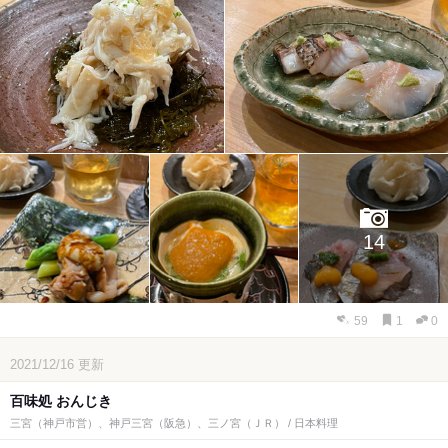
14
59
1
0
2021/12/16
更新
百味処 おんじき
三宮（神戸市営）、神戸三宮（阪急）、三ノ宮（ＪＲ） / 日本料理