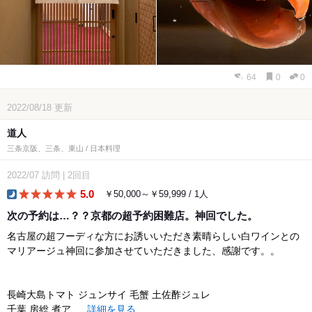
64
0
0
2022/08/18
更新
道人
三条京阪、三条、東山 / 日本料理
2022/07
訪問
|
2回目
5.0
￥50,000～￥59,999 / 1人
dinner
次の予約は…？？京都の超予約困難店。神回でした。
名古屋の超フーディな方にお誘いいただき素晴らしい白ワインとの
マリアージュ神回に参加させていただきました、感謝です。。
長崎大島トマト ジュンサイ 毛蟹 土佐酢ジュレ
千葉 房総 煮ア...
詳細を見る