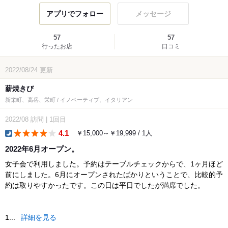
アプリでフォロー
メッセージ
57
57
行ったお店
口コミ
2022/08/24
更新
薪焼きび
新栄町、高岳、栄町 / イノベーティブ、イタリアン
2022/08
訪問
|
1回目
4.1
￥15,000～￥19,999 / 1人
dinner
2022年6月オープン。
女子会で利用しました。予約はテーブルチェックからで、1ヶ月ほど
前にしました。6月にオープンされたばかりということで、比較的予
約は取りやすかったです。この日は平日でしたが満席でした。
1...
詳細を見る