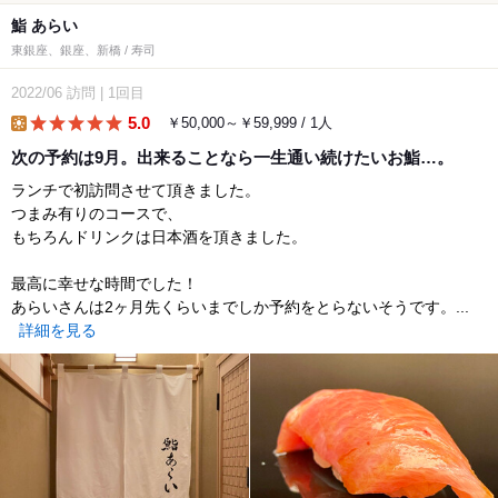
鮨 あらい
東銀座、銀座、新橋 / 寿司
2022/06
訪問
|
1回目
5.0
￥50,000～￥59,999 / 1人
lunch
次の予約は9月。出来ることなら一生通い続けたいお鮨…。
ランチで初訪問させて頂きました。
つまみ有りのコースで、
もちろんドリンクは日本酒を頂きました。
最高に幸せな時間でした！
あらいさんは2ヶ月先くらいまでしか予約をとらないそうです。...
詳細を見る