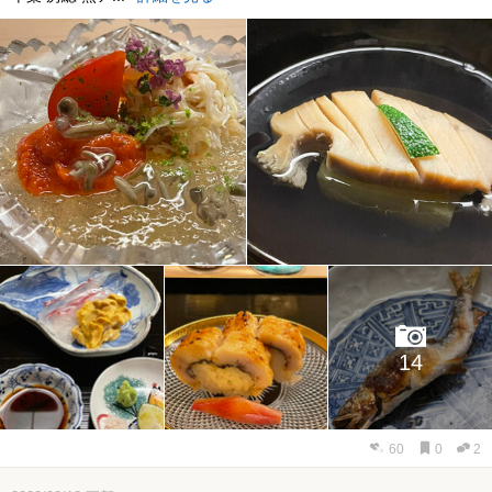
14
60
0
2