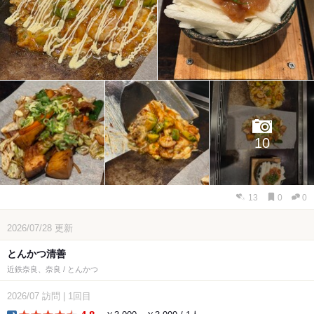
10
13
0
0
2026/07/28
更新
とんかつ清善
近鉄奈良、奈良 / とんかつ
2026/07
訪問
|
1回目