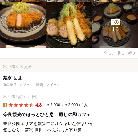
10
15
1
0
2026/07/28
更新
茶寮 世世
近鉄奈良 / カフェ、甘味処、スイーツ
2026/07
訪問
|
1回目
4.8
￥2,000～￥2,999 / 1人
lunch
奈良観光でほっとひと息、癒しの和カフェ
奈良公園エリアを散策中にオシャレな佇まいが
気になり「茶寮 世世」へふらっと寄り道