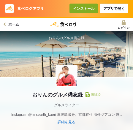
インストール
アプリで開く
ホーム
ログイン
おりんのグルメ備忘録
おりんのグルメ備忘録
認証済
グルメライター
Instagram @mrsearth_kaori 鹿児島出身、京都在住 海外ツアコン 兼...
詳細を見る