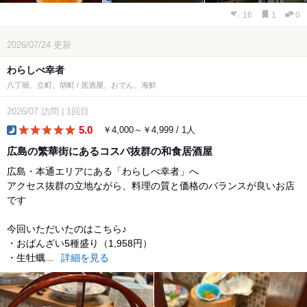
16
1
0
2026/07/24
更新
わらしべ幸者
八丁堀、立町、胡町 / 居酒屋、おでん、海鮮
2026/07
訪問
|
1回目
5.0
￥4,000～￥4,999 / 1人
dinner
広島の繁華街にあるコスパ抜群の和食居酒屋
広島・本通エリアにある「わらしべ幸者」へ
アクセス抜群の立地ながら、料理の質と価格のバランスが良いお店
です
今回いただいたのはこちら♪
・おばんざい5種盛り（1,958円）
・生牡蠣...
詳細を見る