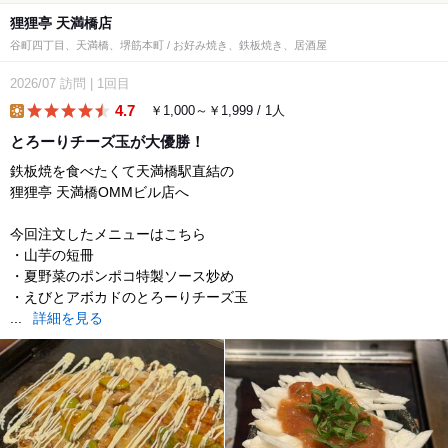
狸狸亭 天満橋店
谷町四丁目、天満橋、堺筋本町 / お好み焼き、鉄板焼き、居酒屋
2026/07
訪問
|
1回目
4.7
￥1,000～￥1,999 / 1人
lunch
とろーりチーズ玉が大優勝！
鉄板焼を食べたくて天満橋駅直結の
狸狸亭 天満橋OMMビル店へ
今回注文したメニューはこちら
・山芋の短冊
・夏野菜のポンポコ特製ソース炒め
・えびとアボカドのとろーりチーズ玉
...
詳細を見る