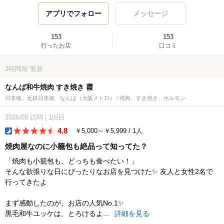
アプリでフォロー
メッセージ
153
153
行ったお店
口コミ
3時間前
更新
なんば和牛焼肉 すき焼き 霞
日本橋、近鉄日本橋、なんば（大阪メトロ） / 焼肉、すき焼き、ホルモン
2026/08
訪問
|
1回目
4.8
￥5,000～￥5,999 / 1人
dinner
焼肉屋なのに小籠包も絶品って知ってた？
「焼肉も小籠包も、どっちも食べたい！」
そんな欲張りな日にぴったりなお店を見つけた✨ 友人と女性2名で
行ってきたよ
まず感動したのが、お店の人気No.1✨
黒毛和牛ユッケは、とろけるよ...
詳細を見る