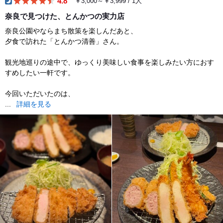
4.8
￥3,000～￥3,999 / 1人
dinner
奈良で見つけた、とんかつの実力店
奈良公園やならまち散策を楽しんだあと、
夕食で訪れた「とんかつ清善」さん。
観光地巡りの途中で、ゆっくり美味しい食事を楽しみたい方におす
すめしたい一軒です。
今回いただいたのは、
...
詳細を見る