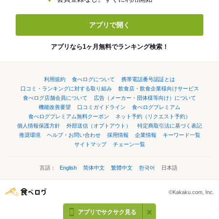
アプリで開く
アプリなら1ヶ月無料でランキング検索！
利用規約
食べログについて
携帯電話番号認証とは
口コミ・ランキングに対する取り組み
飲食店・飲食企業様向けサービス
食べログ店舗会員について
広告（メーカー・団体様等向け）について
機能改善要望
口コミガイドライン
食べログプレミアム
食べログプレミアム無料クーポン
ネット予約（リクエスト予約）
個人情報保護方針
外部送信（オプトアウト）
特定商取引法に基づく表記
推奨環境
ヘルプ・お問い合わせ
採用情報
企業情報
キーワード一覧
サイトマップ
チェーン一覧
言語：
English
简体中文
繁體中文
한국어
日本語
©Kakaku.com, Inc.
アプリでサクサク見る