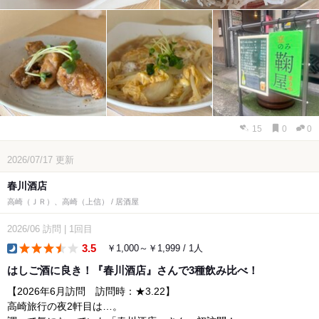
15
0
0
2026/07/17
更新
春川酒店
高崎（ＪＲ）、高崎（上信） / 居酒屋
2026/06
訪問
|
1回目
3.5
￥1,000～￥1,999 / 1人
dinner
はしご酒に良き！『春川酒店』さんで3種飲み比べ！
【2026年6月訪問 訪問時：★3.22】
高崎旅行の夜2軒目は…。