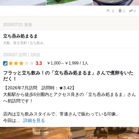
9
0
0
2026/07/21
更新
立ち呑み処まるま
大船、富士見町 / 立ち飲み
2026/07
訪問
|
1回目
3.3
￥1,000～￥1,999 / 1人
dinner
フラッと立ち飲み！の「立ち呑み処まるま」さんで煮卵をいた
だく！
【2026年7月訪問 訪問時：★3.42】
大船駅から徒歩5分圏内とアクセス良きの「立ち呑み処まるま」さん
へ初訪問です！
店内は立ち飲みスタイルで、常連さんで賑わっている印象。
今回は...
詳細を見る