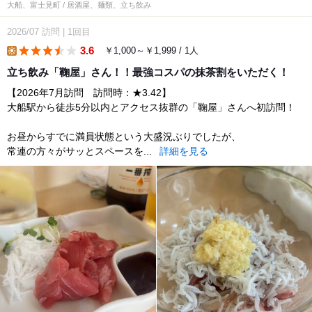
大船、富士見町 / 居酒屋、麺類、立ち飲み
2026/07
訪問
|
1回目
3.6
￥1,000～￥1,999 / 1人
lunch
立ち飲み「鞠屋」さん！！最強コスパの抹茶割をいただく！
【2026年7月訪問 訪問時：★3.42】
大船駅から徒歩5分以内とアクセス抜群の「鞠屋」さんへ初訪問！
お昼からすでに満員状態という大盛況ぶりでしたが、
常連の方々がサッとスペースを...
詳細を見る