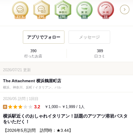
3
300
150
50
10
か月
アプリでフォロー
メッセージ
390
389
行ったお店
口コミ
2026/07/21
更新
The Attachment 横浜鶴屋町店
横浜、神奈川、反町 / イタリアン、バル
2026/05
訪問
|
1回目
3.2
￥1,000～￥1,999 / 1人
lunch
横浜駅近くのおしゃれイタリアン！話題のアツアツ溶岩パスタ
をいただく！
【2026年5月訪問 訪問時：★3.44】