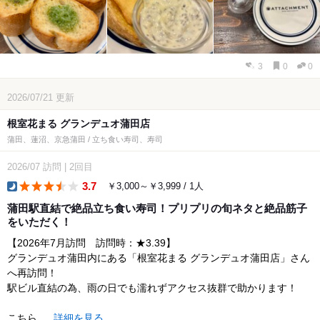
3
0
0
2026/07/21
更新
根室花まる グランデュオ蒲田店
蒲田、蓮沼、京急蒲田 / 立ち食い寿司、寿司
2026/07
訪問
|
2回目
3.7
￥3,000～￥3,999 / 1人
dinner
蒲田駅直結で絶品立ち食い寿司！プリプリの旬ネタと絶品筋子
をいただく！
【2026年7月訪問 訪問時：★3.39】
グランデュオ蒲田内にある「根室花まる グランデュオ蒲田店」さん
へ再訪問！
駅ビル直結の為、雨の日でも濡れずアクセス抜群で助かります！
こちら...
詳細を見る