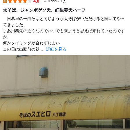
4.0
～￥999 / 1人
lunch
太そば、ジャンボゲソ天、紅生姜天ハーフ
日暮里の一由そばと同じような太そばがいただけると聞いてやっ
てきました。
まあ用務先の近くなのでいつでも来ようと思えば来れていたのです
が、
何かタイミングが合わずじまい
この日は出勤前の朝...
詳細を見る