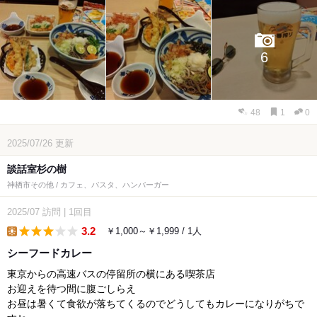
6
48
1
0
2025/07/26
更新
談話室杉の樹
神栖市その他 / カフェ、パスタ、ハンバーガー
2025/07
訪問
|
1回目
3.2
￥1,000～￥1,999 / 1人
lunch
シーフードカレー
東京からの高速バスの停留所の横にある喫茶店
お迎えを待つ間に腹ごしらえ
お昼は暑くて食欲が落ちてくるのでどうしてもカレーになりがちで