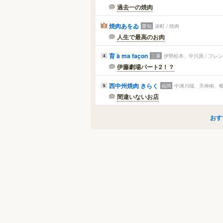
過去一の焼肉
焼肉あをゐ
愛知
栄町 / 焼肉
3
人生で最高のお肉
育 à ma façon
三重
伊勢松本、中川原 / フレ
4
伊藤劇場パート2！？
西中州焼肉 きらく
福岡
中洲川端、天神南、櫛
5
間違いないお店
おす