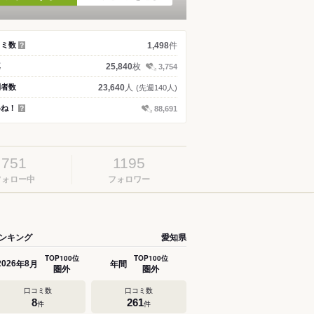
件
コミ数
1,498
？
枚
真
25,840
3,754
人
問者数
23,640
(先週140人)
いね！
88,691
？
751
1195
フォロー中
フォロワー
ンキング
愛知県
TOP100位
TOP100位
年
月
年間
2026
8
圏外
圏外
口コミ数
口コミ数
8
261
件
件