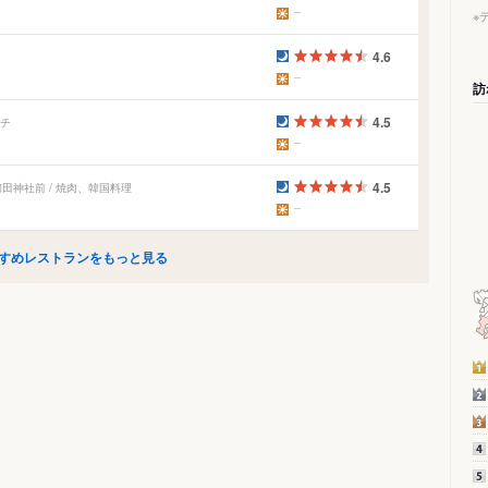
※
4.6
訪
4.5
ンチ
4.5
田神社前 / 焼肉、韓国料理
すめレストランをもっと見る