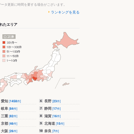
データ更新に時間を要する場合がございます。
ランキングを見る
れたエリア
愛知
長野
[
1458
件]
[
23
件]
岐阜
静岡
[
84
件]
[
17
件]
三重
滋賀
[
82
件]
[
16
件]
京都
北海道
[
46
件]
[
15
件]
大阪
奈良
[
26
件]
[
7
件]