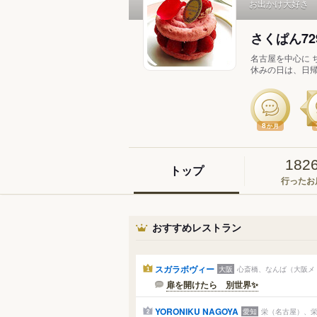
お出かけ大好き
さくぱん72
名古屋を中心に 
休みの日は、日帰
8
か月
182
トップ
行ったお
おすすめレストラン
スガラボヴィー
大阪
心斎橋、なんば（大阪メト
1
扉を開けたら 別世界✨
YORONIKU NAGOYA
愛知
栄（名古屋）、栄
2