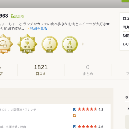
963
認証済
口
ちょこちょこと ランチやカフェの食べ歩き☕️ お肉とスイーツが大好き❤️
写
り範囲で岐阜...
詳細を見る
訪
い
1300
1000
50
50
6
1821
0
店
口コミ
まとめ
ラ
4.8
ロ）、大阪難波 / フレンチ
4.6
町、久屋大通 / 焼肉