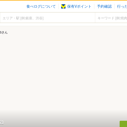
食べログについて
保有Vポイント
予約確認
行っ
』
63さん
63