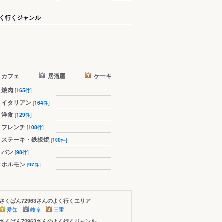
く行くジャンル
カフェ
居酒屋
ケーキ
焼肉
[
165
件]
イタリアン
[
164
件]
洋食
[
129
件]
フレンチ
[
108
件]
ステーキ・鉄板焼
[
100
件]
パン
[
98
件]
ホルモン
[
97
件]
さくぱん72963さんのよく行くエリア
愛知
岐阜
三重
さくぱん72963さんのよく行くジャンル