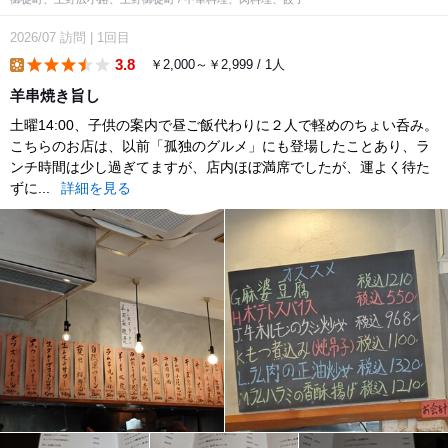
2026/07
訪問
|
1回目
3.8
￥2,000～￥2,999 / 1人
lunch
羊串焼き旨し
土曜14:00、子供の案内で昼ご飯代わりに２人で軽めのちょい呑み。
こちらのお店は、以前「孤独のグルメ」にも登場したことあり、ラ
ンチ時間は少し過ぎてますが、店内ほぼ満席でしたが、運よく待た
ずに...
詳細を見る