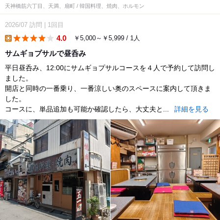
天神橋筋六丁目、天満、扇町 / 韓国料理、焼肉、ホルモン
2026/07
訪問
|
1回目
4.0
￥5,000～￥5,999 / 1人
lunch
サムギョプサルで昼呑み
平日昼呑み、12:00にサムギョプサルコースを４人で予約して訪問し
ました。
開店と同時の一番乗り、一番涼しい奥のスペースに案内して頂きま
した。
コースに、単品追加も可能か確認したら、大丈夫と...
詳細を見る