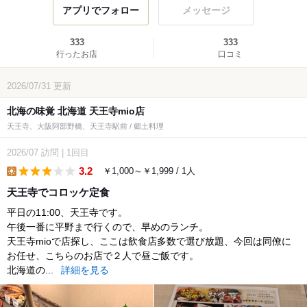
アプリでフォロー
メッセージ
333
333
行ったお店
口コミ
2026/07/31
更新
北海の味覚 北海道 天王寺mio店
天王寺、大阪阿部野橋、天王寺駅前 / 郷土料理
2026/07
訪問
|
1回目
3.2
￥1,000～￥1,999 / 1人
lunch
天王寺でコロッケ定食
平日の11:00、天王寺です。
午後一番に平野まで行くので、早めのランチ。
天王寺mioで店探し、ここは飲食店多数で選び放題、今回は同僚に
お任せ、こちらのお店で２人で昼ご飯です。
北海道の...
詳細を見る