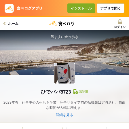
インストール
アプリで開く
ホーム
ログイン
気ままに食べ歩き
ひでパパ8723
認証済
2023年春、仕事中心の生活を卒業、完全リタイア前の転職先は定時退社、自由
な時間が大幅に増えま...
詳細を見る