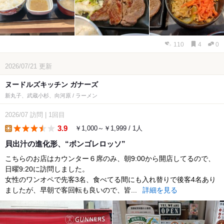
110
4
0
2026/07/21
更新
ヌードルズキッチン ガナーズ
新丸子、武蔵小杉、向河原 / ラーメン
2026/07
訪問
|
1回目
3.9
￥1,000～￥1,999 / 1人
lunch
貝出汁の進化形、“ボンゴレロッソ”
こちらのお店はカウンター６席のみ、朝9:00から開店してるので、
日曜9:20に訪問しました。
女性のワンオペで先客3名、食べてる間にも入れ替りで後客4名あり
ましたが、早朝で客回転も良いので、皆...
詳細を見る