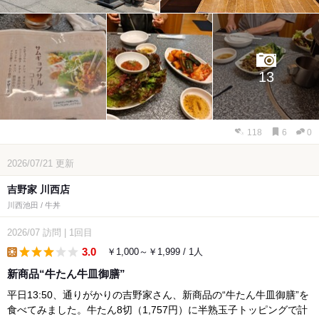
13
118
6
0
2026/07/21
更新
吉野家 川西店
川西池田 / 牛丼
2026/07
訪問
|
1回目
3.0
￥1,000～￥1,999 / 1人
lunch
新商品“牛たん牛皿御膳”
平日13:50、通りがかりの吉野家さん、新商品の“牛たん牛皿御膳”を
食べてみました。牛たん8切（1,757円）に半熟玉子トッピングで計