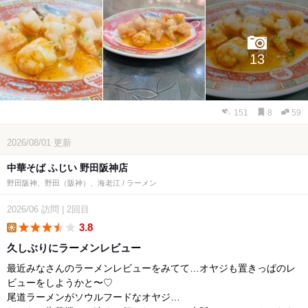
13
151
8
59
2026/08/01
更新
中華そば ふじい 野田阪神店
野田阪神、野田（阪神）、海老江 / ラーメン
2026/06
訪問
|
2回目
3.8
lunch
久しぶりにラーメンレビュー
最近みなさんのラーメンレビューをみてて…オヤジも置きっぱのレ
ビューをしようかと〜♡
尾道ラーメンがソウルフードなオヤジ…