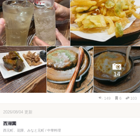
14
149
6
103
2026/08/04
更新
西湖園
西元町、花隈、みなと元町 / 中華料理