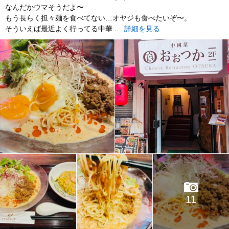
なんだかウマそうだよ〜
もう長らく担々麺を食べてない…オヤジも食べたいぞ〜。
そういえば最近よく行ってる中華...
詳細を見る
11