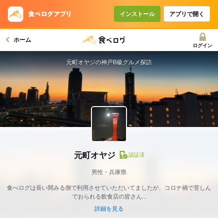
インストール
アプリで開く
ホーム
ログイン
元町オヤジの神戸B級グルメ探訪
元町オヤジ
認証済
男性・兵庫県
食べログは長い間みる側で利用させていただいてましたが、コロナ禍で苦しん
でおられる飲食店の皆さん...
詳細を見る