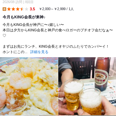
2026/08
訪問
|
8回目
3.5
￥2,000～￥2,999 / 1人
lunch
今月もKING会長が来神♪
今月もKING会長が神戸に〜♪嬉しい〜
本日は夕方からKING会長と神戸の食べロガーのプチオフ会だなぁ〜
♡
まずはお先にランチ、KING会長とオヤジのふたりでカンパ〜イ！
ホントにこの...
詳細を見る