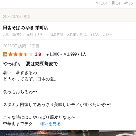
164
14
75
2026/07/30
更新
田舎そば みゆき 栄町店
元町（阪神）、元町（ＪＲ）、旧居留地・大丸前 / そば、うどん、カレー
2026/07
訪問
|
2回目
3.9
￥1,000～￥1,999 / 1人
lunch
やっぱり…夏は納豆蕎麦で
暑い…暑すぎるわ。
どうかしてるぞ…日本の夏。
食欲もおちるわ〜
スタミナ回復してあっさり美味しいモノが食べたいぞ〜‼︎
こんな時には…やっぱり蕎麦だなぁ〜
中華街までテク...
詳細を見る