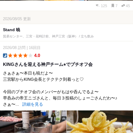
125
7
45
2026/08/05
更新
Stand 暁
貿易センター、三宮・花時計前、神戸三宮（阪神） / 立ち飲み
2026/08
訪問
|
16回目
4.0
dinner
KINGさんを迎える神戸チーム⭐︎でプチオフ会
さぁさぁ〜本日も暁だよ〜
三宮駅からKING会長とテクテク到着っと♡
今回のプチオフ会のメンバーがもはや呑んでるよ〜
早呑みの帝王ニゴさんと、毎日３投稿のしょーごさんだわ〜♪
さぁ〜...
詳細を見る