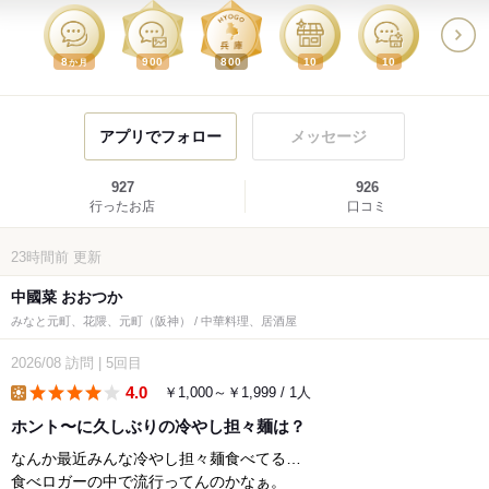
8
900
800
10
10
か月
アプリでフォロー
メッセージ
927
926
行ったお店
口コミ
23時間前
更新
中國菜 おおつか
みなと元町、花隈、元町（阪神） / 中華料理、居酒屋
2026/08
訪問
|
5回目
4.0
￥1,000～￥1,999 / 1人
lunch
ホント〜に久しぶりの冷やし担々麺は？
なんか最近みんな冷やし担々麺食べてる…
食べロガーの中で流行ってんのかなぁ。