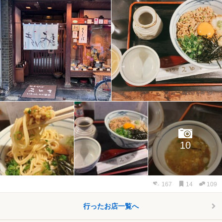
10
167
14
109
行ったお店一覧へ