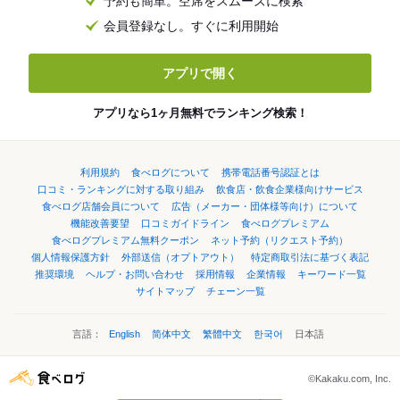
予約も簡単。空席をスムーズに検索
会員登録なし。すぐに利用開始
アプリで開く
アプリなら1ヶ月無料でランキング検索！
利用規約
食べログについて
携帯電話番号認証とは
口コミ・ランキングに対する取り組み
飲食店・飲食企業様向けサービス
食べログ店舗会員について
広告（メーカー・団体様等向け）について
機能改善要望
口コミガイドライン
食べログプレミアム
食べログプレミアム無料クーポン
ネット予約（リクエスト予約）
個人情報保護方針
外部送信（オプトアウト）
特定商取引法に基づく表記
推奨環境
ヘルプ・お問い合わせ
採用情報
企業情報
キーワード一覧
サイトマップ
チェーン一覧
言語：
English
简体中文
繁體中文
한국어
日本語
©Kakaku.com, Inc.