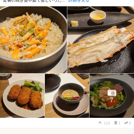
定番の焼き蟹や茹で蟹といった...
詳細を見る
7
114
1
0