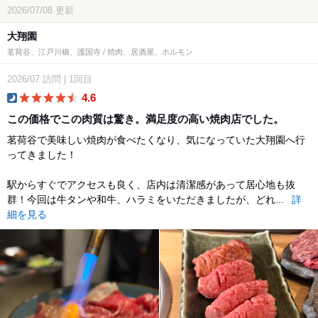
2026/07/08
更新
大翔園
茗荷谷、江戸川橋、護国寺 / 焼肉、居酒屋、ホルモン
2026/07
訪問
|
1回目
4.6
dinner
この価格でこの肉質は驚き。満足度の高い焼肉店でした。
茗荷谷で美味しい焼肉が食べたくなり、気になっていた大翔園へ行
ってきました！
駅からすぐでアクセスも良く、店内は清潔感があって居心地も抜
群！今回は牛タンや和牛、ハラミをいただきましたが、どれ...
詳
細を見る