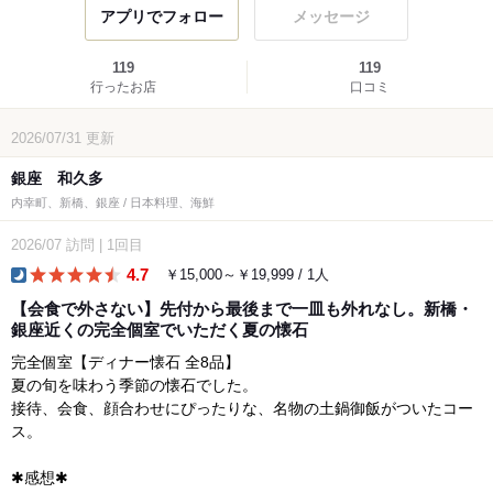
アプリでフォロー
メッセージ
119
119
行ったお店
口コミ
2026/07/31
更新
銀座 和久多
内幸町、新橋、銀座 / 日本料理、海鮮
2026/07
訪問
|
1回目
4.7
￥15,000～￥19,999 / 1人
dinner
【会食で外さない】先付から最後まで一皿も外れなし。新橋・
銀座近くの完全個室でいただく夏の懐石
完全個室【ディナー懐石 全8品】
夏の旬を味わう季節の懐石でした。
接待、会食、顔合わせにぴったりな、名物の土鍋御飯がついたコー
ス。
✱感想✱