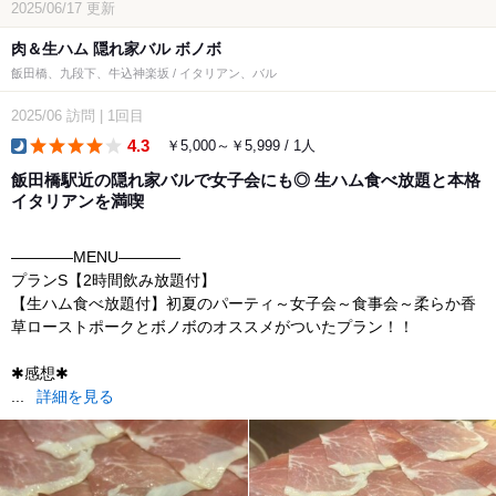
2025/06/17
更新
肉＆生ハム 隠れ家バル ボノボ
飯田橋、九段下、牛込神楽坂 / イタリアン、バル
2025/06
訪問
|
1回目
4.3
￥5,000～￥5,999 / 1人
dinner
飯田橋駅近の隠れ家バルで女子会にも◎ 生ハム食べ放題と本格
イタリアンを満喫
————MENU————
プランS【2時間飲み放題付】
【生ハム食べ放題付】初夏のパーティ～女子会～食事会～柔らか香
草ローストポークとボノボのオススメがついたプラン！！
✱感想✱
...
詳細を見る