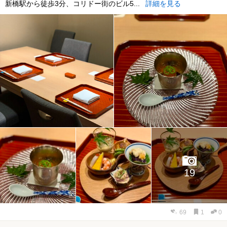
新橋駅から徒歩3分、コリドー街のビル5...
詳細を見る
19
69
1
0