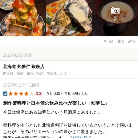
6
86
0
0
2025/08/08
更新
北海道 知夢仁 銀座店
内幸町、新橋、銀座 / 海鮮、居酒屋、かに
2025/08
訪問
|
1回目
4.3
￥8,000～￥9,999 / 1人
dinner
創作蟹料理と日本酒の飲み比べが楽しい「知夢仁」
今日は銀座にある知夢仁という居酒屋に来ました。
蟹料理を中心とした北海道料理を提供しているということで伺いま
したが、そのバリエーションの豊かさに驚きました。