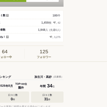
件
コミ数
180
？
枚
真
1,459
42
人
問者数
1,948
(先週6人)
いね！
3,275
？
64
125
フォロー中
フォロワー
ンキング
加古川・高砂
（兵庫県）
TOP100位
34
年
月
年間
2026
8
位
圏外
口コミ数
口コミ数
0
31
件
件
データ更新に時間を要する場合がございます。