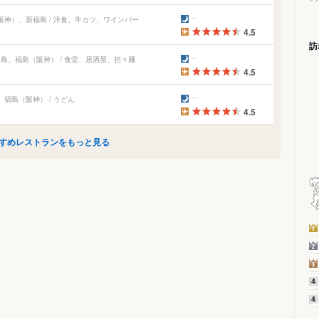
神）、新福島 / 洋食、牛カツ、ワインバー
4.5
訪
島、福島（阪神） / 食堂、居酒屋、担々麺
4.5
福島（阪神） / うどん
4.5
すめレストランをもっと見る