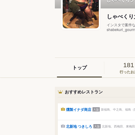
しゃべくり
インスタで案件
shabekuri_gourm
181
トップ
行ったお
おすすめレストラン
燻製イナダ商店
大阪
新福島、中之島、福島（阪
1
北新地 つきしろ
大阪
北新地、西梅田、東梅田 
2