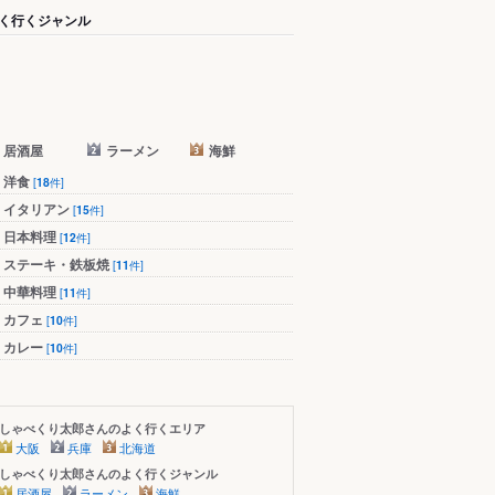
く行くジャンル
居酒屋
ラーメン
海鮮
洋食
[
18
件]
イタリアン
[
15
件]
日本料理
[
12
件]
ステーキ・鉄板焼
[
11
件]
中華料理
[
11
件]
カフェ
[
10
件]
カレー
[
10
件]
しゃべくり太郎さんのよく行くエリア
大阪
兵庫
北海道
しゃべくり太郎さんのよく行くジャンル
居酒屋
ラーメン
海鮮