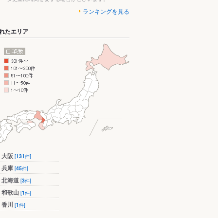
ランキングを見る
れたエリア
大阪
[
131
件]
兵庫
[
45
件]
北海道
[
3
件]
和歌山
[
1
件]
香川
[
1
件]