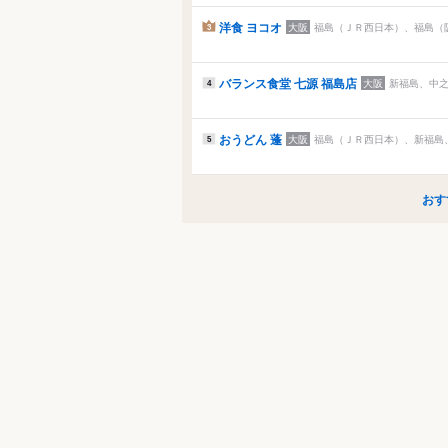
洋食 ヨコオ
大阪
福島（ＪＲ西日本）、福島（阪
3
バランス食堂 七源 福島店
大阪
新福島、中之
4
おうどん 蓬
大阪
福島（ＪＲ西日本）、新福島、
5
おす