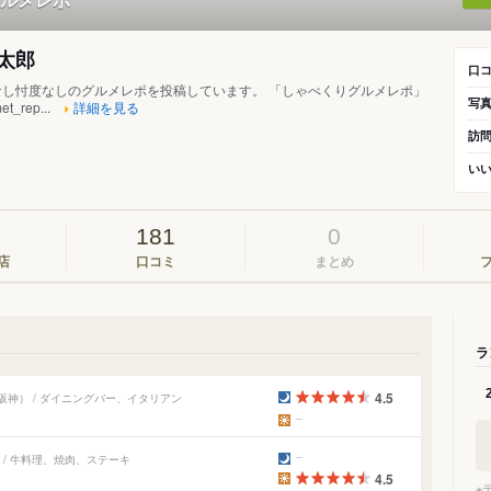
太郎
口
なし忖度なしのグルメレポを投稿しています。 「しゃべくりグルメレポ」
写
et_rep...
詳細を見る
訪
い
181
0
店
口コミ
まとめ
ラ
4.5
神） / ダイニングバー、イタリアン
/ 牛料理、焼肉、ステーキ
4.5
※