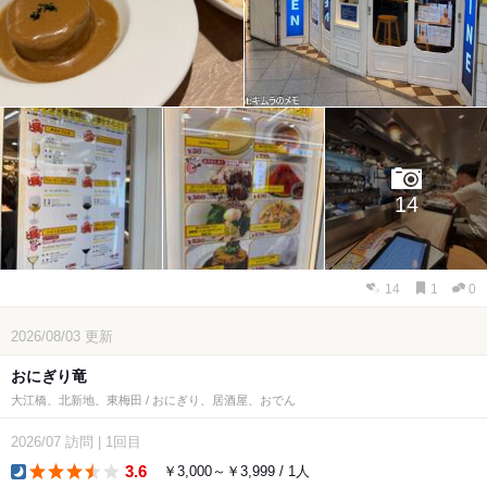
14
14
1
0
2026/08/03
更新
おにぎり竜
大江橋、北新地、東梅田 / おにぎり、居酒屋、おでん
2026/07
訪問
|
1回目
3.6
￥3,000～￥3,999 / 1人