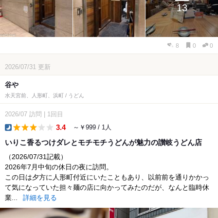
13
8
0
0
2026/07/31
更新
谷や
水天宮前、人形町、浜町 / うどん
2026/07
訪問
|
1回目
3.4
～￥999 / 1人
dinner
いりこ香るつけダレとモチモチうどんが魅力の讃岐うどん店
（2026/07/31記載）
2026年7月中旬の休日の夜に訪問。
この日は夕方に人形町付近にいたこともあり、以前前を通りかかっ
て気になっていた担々麺の店に向かってみたのだが、なんと臨時休
業...
詳細を見る