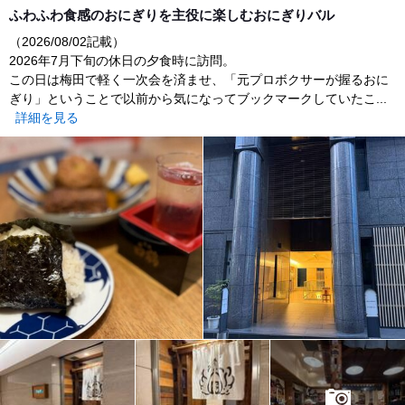
dinner
ふわふわ食感のおにぎりを主役に楽しむおにぎりバル
（2026/08/02記載）
2026年7月下旬の休日の夕食時に訪問。
この日は梅田で軽く一次会を済ませ、「元プロボクサーが握るおに
ぎり」ということで以前から気になってブックマークしていたこ...
詳細を見る