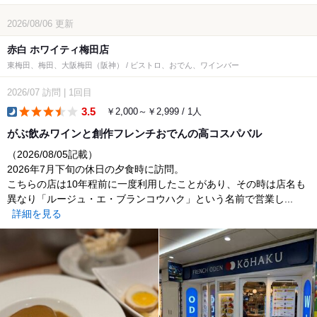
2026/08/06
更新
赤白 ホワイティ梅田店
東梅田、梅田、大阪梅田（阪神） / ビストロ、おでん、ワインバー
2026/07
訪問
|
1回目
3.5
￥2,000～￥2,999 / 1人
dinner
がぶ飲みワインと創作フレンチおでんの高コスパバル
（2026/08/05記載）
2026年7月下旬の休日の夕食時に訪問。
こちらの店は10年程前に一度利用したことがあり、その時は店名も
異なり「ルージュ・エ・ブランコウハク」という名前で営業し...
詳細を見る