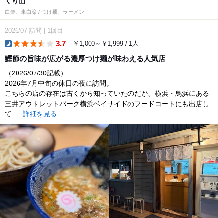
くり山
白楽、東白楽 / つけ麺、ラーメン
2026/07
訪問
|
1回目
3.7
￥1,000～￥1,999 / 1人
dinner
鰹節の旨味が広がる濃厚つけ麺が味わえる人気店
（2026/07/30記載）
2026年7月中旬の休日の夜に訪問。
こちらの店の存在は古くから知っていたのだが、横浜・鳥浜にある
三井アウトレットパーク横浜ベイサイドのフードコートにも出店し
て...
詳細を見る