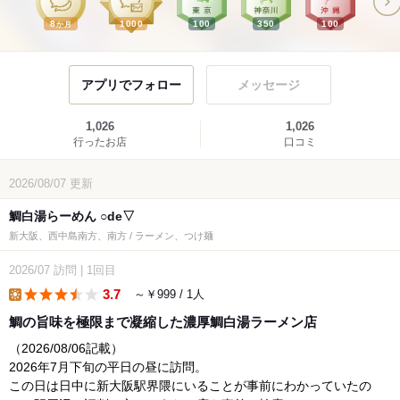
8
1000
100
350
100
か月
アプリでフォロー
メッセージ
1,026
1,026
行ったお店
口コミ
2026/08/07
更新
鯛白湯らーめん ○de▽
新大阪、西中島南方、南方 / ラーメン、つけ麺
2026/07
訪問
|
1回目
3.7
～￥999 / 1人
lunch
鯛の旨味を極限まで凝縮した濃厚鯛白湯ラーメン店
（2026/08/06記載）
2026年7月下旬の平日の昼に訪問。
この日は日中に新大阪駅界隈にいることが事前にわかっていたの