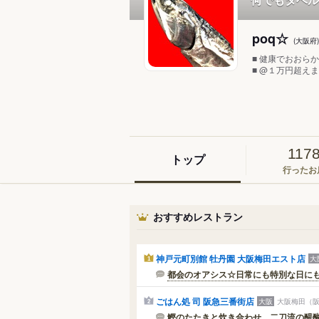
poq☆
(大阪府
■ 健康でおおら
■ @１万円超えませ
117
トップ
行ったお
おすすめレストラン
神戸元町別館 牡丹園 大阪梅田エスト店
大
1
都会のオアシス☆日常にも特別な日に
ごはん処 司 阪急三番街店
大阪
大阪梅田（阪
2
鰹のたたきと炊き合わせ、二刀流の醍