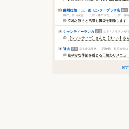
蘭州拉麺 一天一面 センタープラザ店
兵庫
3
神戸三宮（阪急）、三宮（神戸市営）、三宮・花時計
立地と狭さと活気も胃袋を刺激します
シャンティーランカ
兵庫
山本 / スリラン
4
【シャンティー】さんと【リトル】さ
近吉
兵庫
雲雀丘花屋敷、川西池田、川西能勢口 
5
細やかな季節を感じる日替わりメニュ
おす