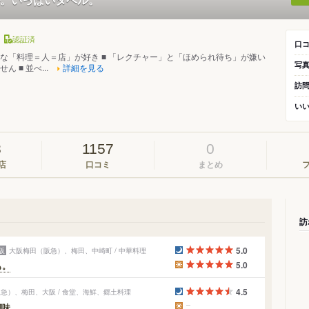
認証済
)
口
かな「料理＝人＝店」が好き ■ 「レクチャー」と「ほめられ待ち」が嫌い
写
ん ■ 並べ...
詳細を見る
訪
い
8
1157
0
店
口コミ
まとめ
訪
5.0
阪
大阪梅田（阪急）、梅田、中崎町 / 中華料理
5.0
も。
4.5
急）、梅田、大阪 / 食堂、海鮮、郷土料理
醐味