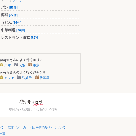
パン
[
81
件]
海鮮
[
77
件]
うどん
[
74
件]
中華料理
[
74
件]
レストラン・食堂
[
67
件]
poq☆さんのよく行くエリア
兵庫
大阪
東京
poq☆さんのよく行くジャンル
カフェ
和菓子
居酒屋
毎日の外食が楽しくなるグルメ情報
いて
|
広告（メーカー・団体様等向け）について
一覧