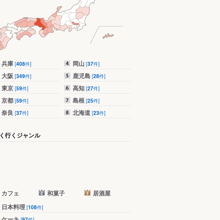
兵庫
岡山
[
408
件]
[
37
件]
大阪
鹿児島
[
349
件]
[
28
件]
東京
高知
[
59
件]
[
27
件]
京都
島根
[
59
件]
[
25
件]
奈良
北海道
[
37
件]
[
23
件]
く行くジャンル
カフェ
和菓子
居酒屋
日本料理
[
108
件]
ケーキ
[
97
件]