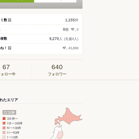
件
コミ数
1,155
？
枚
真
0
0
人
問者数
9,270
(先週4人)
いね！
43,890
？
67
640
フォロー中
フォロワー
れたエリア