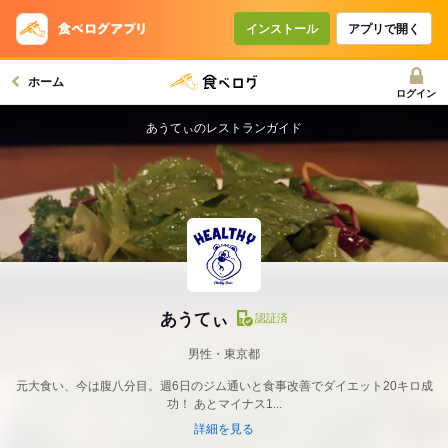
インストール
アプリで開く
ホーム
ログイン
あうてぃのレストランガイド
あうてぃ
認証済
男性・東京都
元大食い、今は腹八分目。週6日のジム通いと食事改善でダイエット20キロ成
功！ あとマイナス1...
詳細を見る