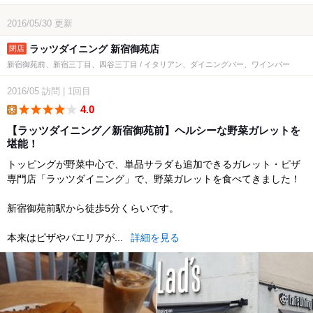
2016/05/30
更新
ラッツダイニング 新宿御苑店
新宿御苑前、新宿三丁目、四谷三丁目 / イタリアン、ダイニングバー、ワインバー
2016/05
訪問
|
1回目
4.0
lunch
【ラッツダイニング／新宿御苑前】ヘルシーな野菜ガレットを
堪能！
トッピングが野菜中心で、単品サラダも追加できるガレット・ピザ
専門店「ラッツダイニング」で、野菜ガレットを食べてきました！
新宿御苑前駅から徒歩5分くらいです。
本来はピザやパエリアが...
詳細を見る