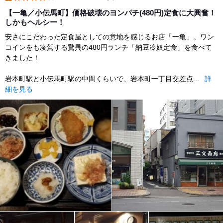
lunch
【一亀／小伝馬町】価格破壊のヨンパチ(480円)定食に大興奮！
しかもヘルシー！
安さにこだわった定食屋としての意地を感じるお店「一亀」。ワン
コインをも凌駕する驚異の480円ランチ「納豆冷奴定食」を食べて
きました！
岩本町駅と小伝馬町駅の中間くらいで、岩本町一丁目交差点...
詳
細を見る