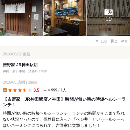
10
108
2
0
2016/06/02
更新
吉野家 JR神田駅店
神田、新日本橋、淡路町 / 牛丼
2016/05
訪問
|
1回目
3.5
～￥999 / 1人
lunch
【吉野家 JR神田駅店／神田】時間が無い時の時短ヘルシーラ
ンチ！
時間が無い時の時短ヘルシーランチ！ランチの時間がそこまで取れ
ない状況だったので、偶然目に入った「ベジ丼」というヘルシーっ
ぽいネーミングにつられて、吉野家に突撃しました！