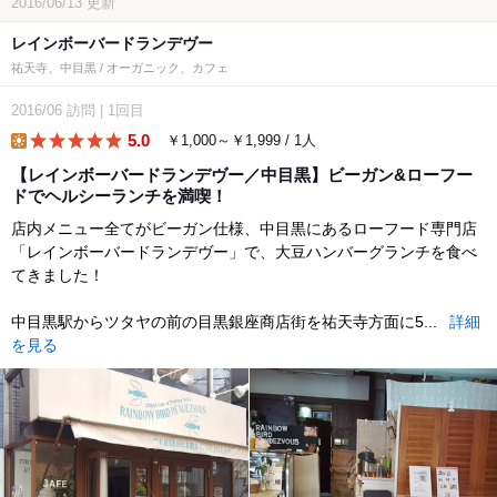
2016/06/13
更新
レインボーバードランデヴー
祐天寺、中目黒 / オーガニック、カフェ
2016/06
訪問
|
1回目
5.0
￥1,000～￥1,999 / 1人
lunch
【レインボーバードランデヴー／中目黒】ビーガン&ローフー
ドでヘルシーランチを満喫！
店内メニュー全てがビーガン仕様、中目黒にあるローフード専門店
「レインボーバードランデヴー」で、大豆ハンバーグランチを食べ
てきました！
中目黒駅からツタヤの前の目黒銀座商店街を祐天寺方面に5...
詳細
を見る