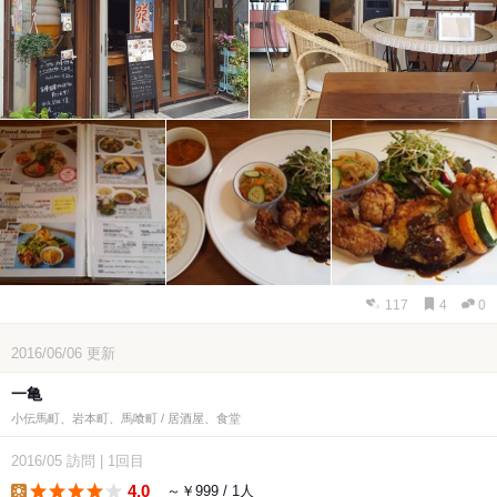
117
4
0
2016/06/06
更新
一亀
小伝馬町、岩本町、馬喰町 / 居酒屋、食堂
2016/05
訪問
|
1回目
4.0
～￥999 / 1人