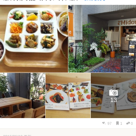
13
97
1
0