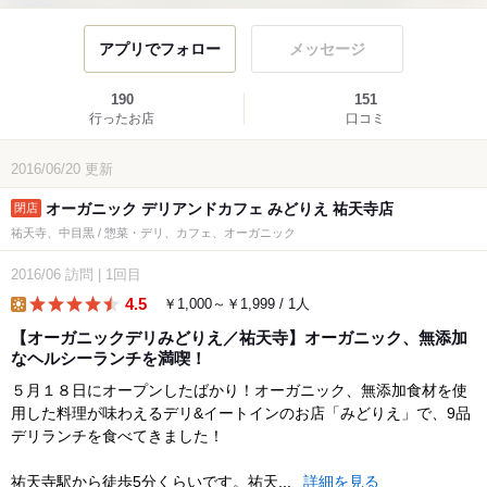
アプリでフォロー
メッセージ
190
151
行ったお店
口コミ
2016/06/20
更新
オーガニック デリアンドカフェ みどりえ 祐天寺店
祐天寺、中目黒 / 惣菜・デリ、カフェ、オーガニック
2016/06
訪問
|
1回目
4.5
￥1,000～￥1,999 / 1人
lunch
【オーガニックデリみどりえ／祐天寺】オーガニック、無添加
なヘルシーランチを満喫！
５月１８日にオープンしたばかり！オーガニック、無添加食材を使
用した料理が味わえるデリ&イートインのお店「みどりえ」で、9品
デリランチを食べてきました！
祐天寺駅から徒歩5分くらいです。祐天...
詳細を見る