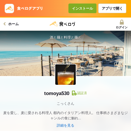
インストール
アプリで開く
ホーム
ログイン
酒と麺と料理と麺と
tomoya530
認証済
こっくさん
麦を愛し、麦に愛される料理人 都内のイタリアン料理人。 仕事柄さまざまなジ
ャンルの食に触れ...
詳細を見る