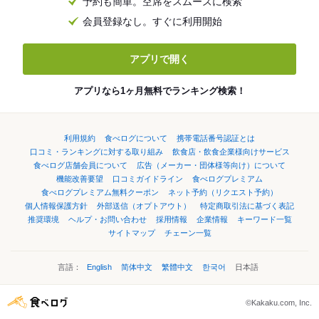
予約も簡単。空席をスムーズに検索
会員登録なし。すぐに利用開始
アプリで開く
アプリなら1ヶ月無料でランキング検索！
利用規約
食べログについて
携帯電話番号認証とは
口コミ・ランキングに対する取り組み
飲食店・飲食企業様向けサービス
食べログ店舗会員について
広告（メーカー・団体様等向け）について
機能改善要望
口コミガイドライン
食べログプレミアム
食べログプレミアム無料クーポン
ネット予約（リクエスト予約）
個人情報保護方針
外部送信（オプトアウト）
特定商取引法に基づく表記
推奨環境
ヘルプ・お問い合わせ
採用情報
企業情報
キーワード一覧
サイトマップ
チェーン一覧
言語：
English
简体中文
繁體中文
한국어
日本語
©Kakaku.com, Inc.