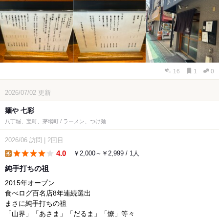
16
1
0
2026/07/02
更新
麺や 七彩
八丁堀、宝町、茅場町 / ラーメン、つけ麺
2026/06
訪問
|
2回目
4.0
￥2,000～￥2,999 / 1人
lunch
純手打ちの祖
2015年オープン
食べログ百名店8年連続選出
まさに純手打ちの祖
「山界」「あさま」「だるま」「燎」等々