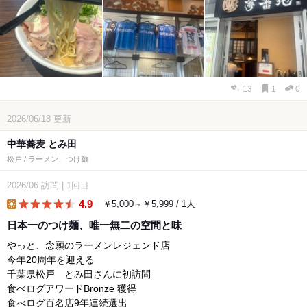
13
1
0
2026/06/18
更新
中華蕎麦 とみ田
松戸 / ラーメン、つけ麺
2026/06
訪問
|
1回目
4.9
￥5,000～￥5,999 / 1人
lunch
日本一のつけ麺、唯一無二の空間と味
やっと、念願のラーメンレジェンド店
今年20周年を迎える
千葉県松戸 とみ田さんに初訪問
食べログアワードBronze 獲得
食べログ百名店9年連続選出