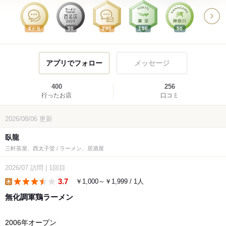
8
50
200
150
50
か月
アプリでフォロー
メッセージ
400
256
行ったお店
口コミ
2026/08/06
更新
臥龍
三軒茶屋、西太子堂 / ラーメン、居酒屋
2026/07
訪問
|
1回目
3.7
￥1,000～￥1,999 / 1人
lunch
無化調軍鶏ラーメン
2006年オープン