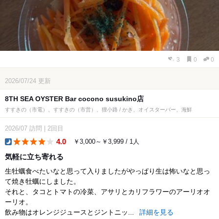
3
0
0
2026/07/24
更新
8TH SEA OYSTER Bar cocono susukino店
すすきの（市電）、すすきの（市営）、狸小路 / かき、オイスターバー、海鮮
2026/07
訪問
|
2回目
4.0
￥3,000～￥3,999 / 1人
dinner
気軽に立ち寄れる
生牡蠣食べたいなと思って入りましたがやっぱり生は怖いなと思っ
て焼き牡蠣にしました。
それと、タコとトマトの冷菜、アサリとカリフラワーのアーリオオ
ーリオ。
飲み物はオレンジジュースとジントニッ...
詳細を見る