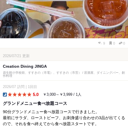
9
0
0
2026/07/21
更新
Creation Dining JINGA
資生館小学校前、すすきの（市電）、すすきの（市営） / 居酒屋、ダイニングバー、創
作料理
2026/07
訪問
|
1回目
5.0
￥3,000～￥3,999 / 1人
dinner
グランドメニュー食べ放題コース
90分グランドメニュー食べ放題コースで行きました。
最初にサラダ、ローストビーフ、お刺身盛り合わせの3品が出てくる
ので、それを食べ終えてから食べ放題スタートです。