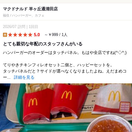
マクドナルド 羊ヶ丘通清田店
福住 / ハンバーガー、カフェ
2026/07
訪問
|
1回目
5.0
～￥999 / 1人
lunch
とても親切な年配のスタッフさんがいる
ハンバーガーのオーダーはタッチパネル。もはや全店ですね(^◇^;)
てりやきチキンフィレオセット二個と、ハッピーセットを。
タッチパネルだと？サイドが選べなくなりましたよね。えだまめコ
ー...
詳細を見る