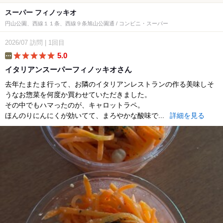
スーパー フィノッキオ
円山公園、西線１１条、西線９条旭山公園通 / コンビニ・スーパー
2026/07
訪問
|
1回目
5.0
etc
イタリアンスーパーフィノッキオさん
去年たまたま行って、お隣のイタリアンレストランの作る美味しそ
うなお惣菜を何度か買わせていただきました。
その中でもハマったのが、キャロットラペ。
ほんのりにんにくが効いてて、まろやかな酸味で...
詳細を見る