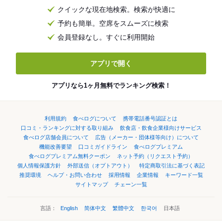
クイックな現在地検索。検索が快適に
予約も簡単。空席をスムーズに検索
会員登録なし。すぐに利用開始
アプリで開く
アプリなら1ヶ月無料でランキング検索！
利用規約
食べログについて
携帯電話番号認証とは
口コミ・ランキングに対する取り組み
飲食店・飲食企業様向けサービス
食べログ店舗会員について
広告（メーカー・団体様等向け）について
機能改善要望
口コミガイドライン
食べログプレミアム
食べログプレミアム無料クーポン
ネット予約（リクエスト予約）
個人情報保護方針
外部送信（オプトアウト）
特定商取引法に基づく表記
推奨環境
ヘルプ・お問い合わせ
採用情報
企業情報
キーワード一覧
サイトマップ
チェーン一覧
言語：
English
简体中文
繁體中文
한국어
日本語