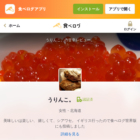
インストール
アプリで開く
ホーム
ログイン
うりんこ。の甘辛レビュー。
うりんこ。
認証済
女性・北海道
美味しいは楽しい、 嬉しくて、シアワセ。 イギリス行ったので食べログ世界版
にも投稿しました
詳細を見る