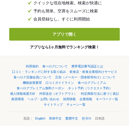
クイックな現在地検索。検索が快適に
予約も簡単。空席をスムーズに検索
会員登録なし。すぐに利用開始
アプリで開く
アプリなら1ヶ月無料でランキング検索！
利用規約
食べログについて
携帯電話番号認証とは
口コミ・ランキングに対する取り組み
飲食店・飲食企業様向けサービス
食べログ店舗会員について
広告（メーカー・団体様等向け）について
機能改善要望
口コミガイドライン
食べログプレミアム
食べログプレミアム無料クーポン
ネット予約（リクエスト予約）
個人情報保護方針
外部送信（オプトアウト）
特定商取引法に基づく表記
推奨環境
ヘルプ・お問い合わせ
採用情報
企業情報
キーワード一覧
サイトマップ
チェーン一覧
言語：
English
简体中文
繁體中文
한국어
日本語