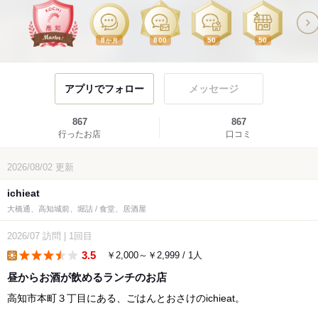
8
800
50
50
か月
アプリでフォロー
メッセージ
867
867
行ったお店
口コミ
2026/08/02
更新
ichieat
大橋通、高知城前、堀詰 / 食堂、居酒屋
2026/07
訪問
|
1回目
3.5
￥2,000～￥2,999 / 1人
lunch
昼からお酒が飲めるランチのお店
高知市本町３丁目にある、ごはんとおさけのichieat。