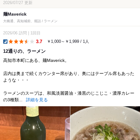
2026/07/27
更新
麺Maverick
大橋通、高知城前、堀詰 / ラーメン
2026/06
訪問
|
1回目
3.7
￥1,000～￥1,999 / 1人
dinner
12通りの、ラーメン
高知市本町にある、麺Maverick。
店内は奥まで続くカウンター席があり、奥にはテーブル席もあった
ような・・・
ラーメンのスープは、和風淡麗醤油・漆黒のじこじこ・濃厚カレー
の3種類...
詳細を見る