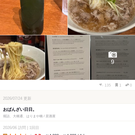
9
135
1
0
2026/07/24
更新
おばんざい日日。
堀詰、大橋通、はりまや橋 / 居酒屋
2026/06
訪問
|
1回目