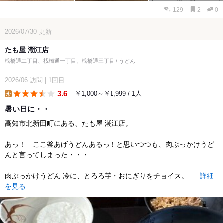
129
2
0
2026/07/30
更新
たも屋 潮江店
桟橋通二丁目、桟橋通一丁目、桟橋通三丁目 / うどん
2026/06
訪問
|
1回目
3.6
￥1,000～￥1,999 / 1人
lunch
暑い日に・・
高知市北新田町にある、たも屋 潮江店。
あっ！ ここ釜あげうどんあるっ！と思いつつも、肉ぶっかけうど
んと言ってしまった・・・
肉ぶっかけうどん 冷に、とろろ芋・おにぎりをチョイス。...
詳細
を見る