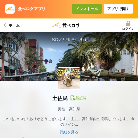
インストール
アプリで開く
ホーム
ログイン
おひとり様 時々 連れ
土佐民
認証済
男性・高知県
いつもいいね！ありがとうございます。 主に、高知県内の投稿しています。 今
のメイン...
詳細を見る