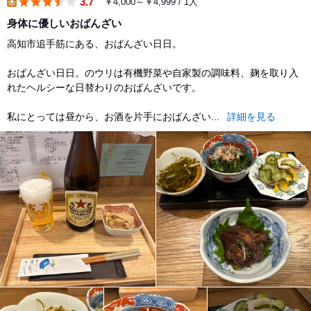
3.7
￥4,000～￥4,999 / 1人
lunch
身体に優しいおばんざい
高知市追手筋にある、おばんざい日日。
おばんざい日日。のウリは有機野菜や自家製の調味料、麹を取り入
れたヘルシーな日替わりのおばんざいです。
私にとっては昼から、お酒を片手におばんざい...
詳細を見る