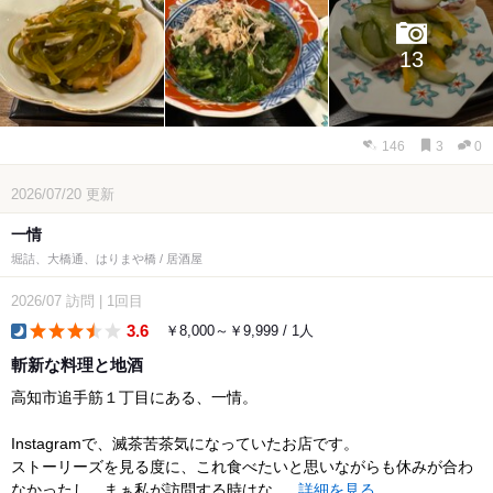
13
146
3
0
2026/07/20
更新
一情
堀詰、大橋通、はりまや橋 / 居酒屋
2026/07
訪問
|
1回目
3.6
￥8,000～￥9,999 / 1人
dinner
斬新な料理と地酒
高知市追手筋１丁目にある、一情。
Instagramで、滅茶苦茶気になっていたお店です。
ストーリーズを見る度に、これ食べたいと思いながらも休みが合わ
なかったし、まぁ私が訪問する時はな...
詳細を見る