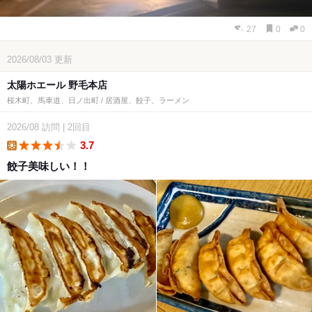
27
0
0
2026/08/03
更新
太陽ホエール 野毛本店
桜木町、馬車道、日ノ出町 / 居酒屋、餃子、ラーメン
2026/08
訪問
|
2回目
3.7
lunch
餃子美味しい！！