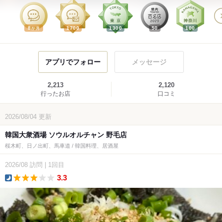
8
1700
1300
50
100
か月
アプリでフォロー
メッセージ
2,213
2,120
行ったお店
口コミ
2026/08/04
更新
韓国大衆酒場 ソウルオルチャン 野毛店
桜木町、日ノ出町、馬車道 / 韓国料理、居酒屋
2026/08
訪問
|
1回目
3.3
dinner