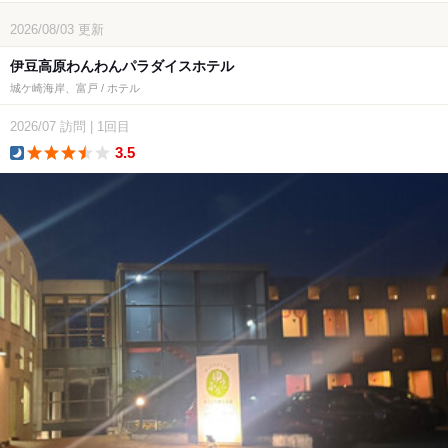
2026/08/03
更新
伊豆高原わんわんパラダイスホテル
城ケ崎海岸、富戸 / ホテル
2026/07
訪問
|
1回目
3.5
dinner