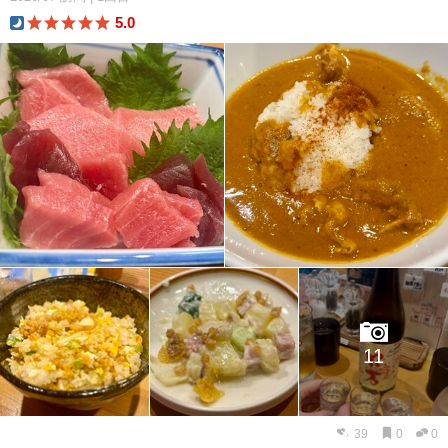
5.0
dinner
11
39
0
0