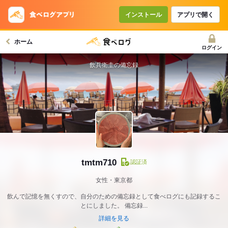
インストール
アプリで開く
ホーム
ログイン
飲兵衛圭の備忘録
tmtm710
認証済
女性・東京都
飲んで記憶を無くすので、自分のための備忘録として食べログにも記録するこ
とにしました。 備忘録...
詳細を見る