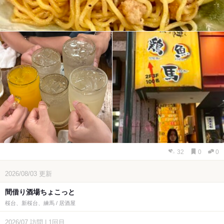
32
0
0
2026/08/03
更新
間借り酒場ちょこっと
桜台、新桜台、練馬 / 居酒屋
2026/07
訪問
|
1回目