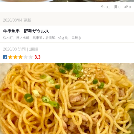
31
0
0
2026/08/04
更新
牛串魚串 野毛ザウルス
桜木町、日ノ出町、馬車道 / 居酒屋、焼き鳥、串焼き
2026/08
訪問
|
1回目
3.3
dinner