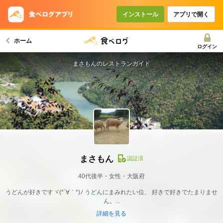
インストール
アプリで開く
ホーム
ログイン
まさもんのレストランガイド
まさもん
認証済
40代後半・女性・大阪府
うどんが好きですヾ(*´∀｀*)ﾉ うどんにまみれたい位、 好きで好きでたまりませ
ん。...
詳細を見る