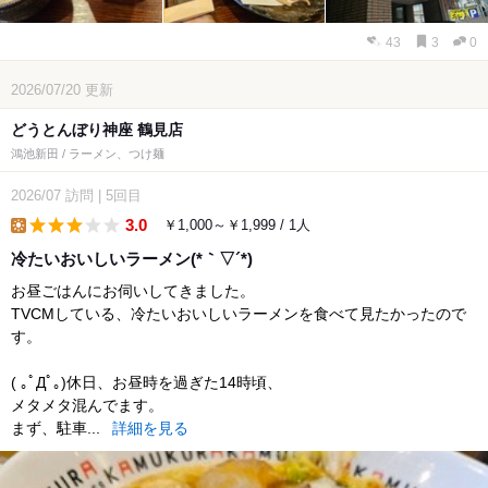
43
3
0
2026/07/20
更新
どうとんぼり神座 鶴見店
鴻池新田 / ラーメン、つけ麺
2026/07
訪問
|
5回目
3.0
￥1,000～￥1,999 / 1人
lunch
冷たいおいしいラーメン(*｀▽´*)
お昼ごはんにお伺いしてきました。
TVCMしている、冷たいおいしいラーメンを食べて見たかったので
す。
( ｡ﾟДﾟ｡)休日、お昼時を過ぎた14時頃、
メタメタ混んでます。
まず、駐車...
詳細を見る