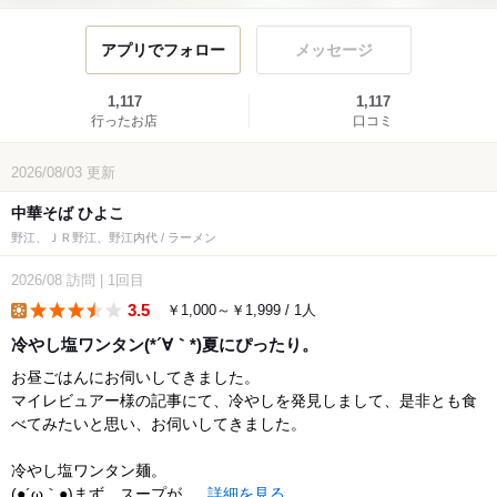
アプリでフォロー
メッセージ
1,117
1,117
行ったお店
口コミ
2026/08/03
更新
中華そば ひよこ
野江、ＪＲ野江、野江内代 / ラーメン
2026/08
訪問
|
1回目
3.5
￥1,000～￥1,999 / 1人
lunch
冷やし塩ワンタン(*´∀｀*)夏にぴったり。
お昼ごはんにお伺いしてきました。
マイレビュアー様の記事にて、冷やしを発見しまして、是非とも食
べてみたいと思い、お伺いしてきました。
冷やし塩ワンタン麺。
(●´ω｀●)まず、スープが...
詳細を見る