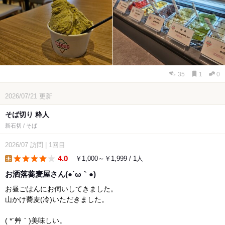
35
1
0
2026/07/21
更新
そば切り 粋人
新石切 / そば
2026/07
訪問
|
1回目
4.0
￥1,000～￥1,999 / 1人
lunch
お洒落蕎麦屋さん(●´ω｀●)
お昼ごはんにお伺いしてきました。
山かけ蕎麦(冷)いただきました。
( *´艸｀)美味しい。