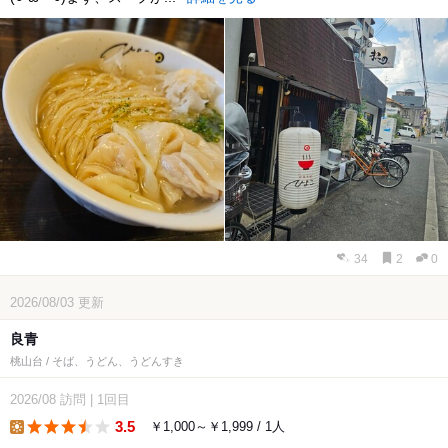
34
2
0
2026/08/03
更新
良青
桃山台 / そば、うどん、うどんすき
2026/08
訪問
|
1回目
3.5
￥1,000～￥1,999 / 1人
lunch