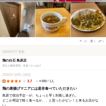
49
0
0
2026/07/27
更新
鶏の白石 島原店
霊丘公園体育館、島原 / からあげ
2026/07
訪問
|
1回目
3.7
～￥999 / 1人
lunch
鶏の唐揚げマニアには是非食べていただきたい
島原で宿泊予定‥が、ちょっと早く到着し過ぎた。
どこか周辺で軽く食べるか、、と思ったがピン！と来るお店がな
い。