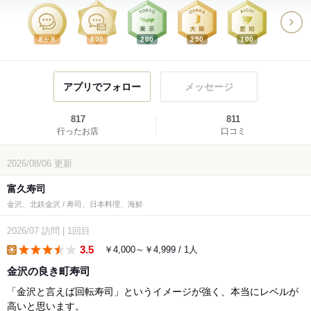
8
800
200
250
100
か月
アプリでフォロー
メッセージ
817
811
行ったお店
口コミ
2026/08/06
更新
富久寿司
金沢、北鉄金沢 / 寿司、日本料理、海鮮
2026/07
訪問
|
1回目
3.5
￥4,000～￥4,999 / 1人
lunch
金沢の良き町寿司
「金沢と言えば回転寿司」というイメージが強く、本当にレベルが
高いと思います。