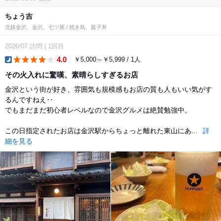
ちょう吉
北鉄金沢、金沢、七ツ屋 / 焼き鳥、親子丼
2026/07
訪問
|
1回目
4.0
￥5,000～￥5,999 / 1人
dinner
その火入れに驚嘆、素晴らしすぎるお店
金沢という街が好き、雰囲気も規模感もお店の質も人もいい気がす
るんですねえ‥
でもまだまだ初心者レベルなので金沢グルメは絶賛勉強中。
この日指定されたお店は金沢駅からちょっと離れた東山にあ...
詳
細を見る