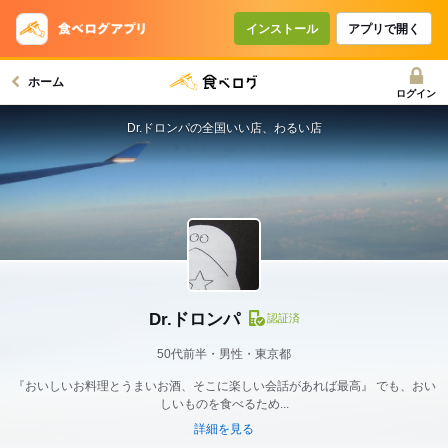
インストール
アプリで開く
ホーム
ログイン
Dr.ドロンパの全国いい店、わるい店
Dr.ドロンパ
認証済
50代前半・男性・東京都
『おいしいお料理とうまいお酒、そこに楽しい会話があれば最高』 でも、おい
しいものを食べるため...
詳細を見る