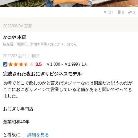
37
0
0
2026/08/04
更新
かにや 本店
観光通、西浜町、新地中華街 / おにぎり、おでん
2026/07
訪問
|
1回目
3.5
￥1,000～￥1,999 / 1人
dinner
完成された夜おにぎりビジネスモデル
長崎でどこで飲むのかと言えばメジャーなのは銅座だと思うのだが
ここにおにぎりメインで営業している老舗があると聞いてやってき
ました。
おにぎり専門店
創業昭和40年
と看板に...
詳細を見る