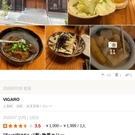
11
40
1
0
2026/07/30
更新
VIGARO
人形町、浜町、水天宮前 / カレー
2026/07
訪問
|
1回目
3.5
￥1,000～￥1,999 / 1人
lunch