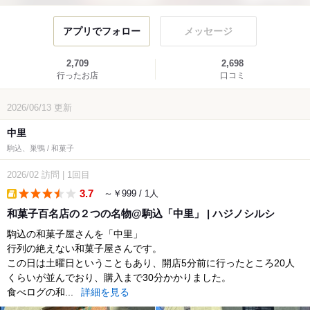
アプリでフォロー
メッセージ
2,709
2,698
行ったお店
口コミ
2026/06/13
更新
中里
駒込、巣鴨 / 和菓子
2026/02
訪問
|
1回目
3.7
～￥999 / 1人
takeout
和菓子百名店の２つの名物@駒込「中里」 | ハジノシルシ
駒込の和菓子屋さんを「中里」
行列の絶えない和菓子屋さんです。
この日は土曜日ということもあり、開店5分前に行ったところ20人
くらいが並んでおり、購入まで30分かかりました。
食べログの和...
詳細を見る