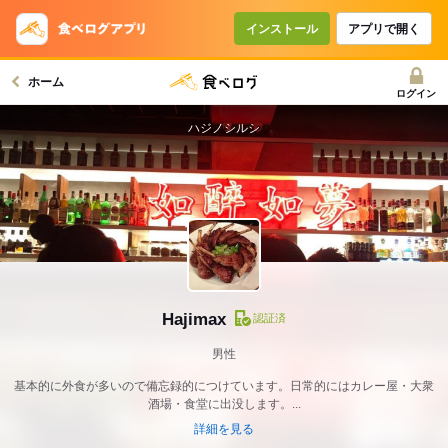
インストール
アプリで開く
ホーム
ログイン
ハジノシルシ
Hajimax
認証済
男性
基本的に外食が多いので備忘録的につけています。日常的にはカレー屋・大衆
酒場・食堂に出没します。...
詳細を見る