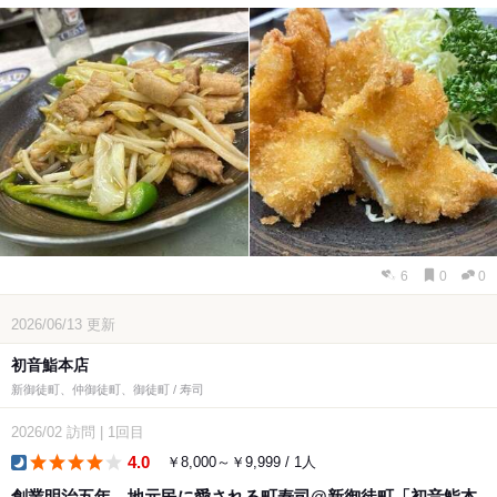
6
0
0
2026/06/13
更新
初音鮨本店
新御徒町、仲御徒町、御徒町 / 寿司
2026/02
訪問
|
1回目
4.0
￥8,000～￥9,999 / 1人
dinner
創業明治五年 地元民に愛される町寿司@新御徒町「初音鮨本