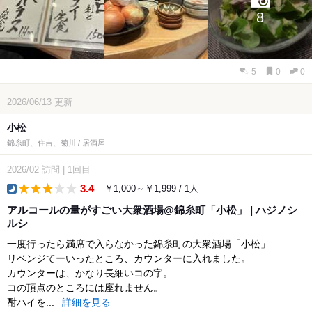
8
5
0
0
2026/06/13
更新
小松
錦糸町、住吉、菊川 / 居酒屋
2026/02
訪問
|
1回目
3.4
￥1,000～￥1,999 / 1人
dinner
アルコールの量がすごい大衆酒場@錦糸町「小松」 | ハジノシ
ルシ
一度行ったら満席で入らなかった錦糸町の大衆酒場「小松」
リベンジてーいったところ、カウンターに入れました。
カウンターは、かなり長細いコの字。
コの頂点のところには座れません。
酎ハイを...
詳細を見る