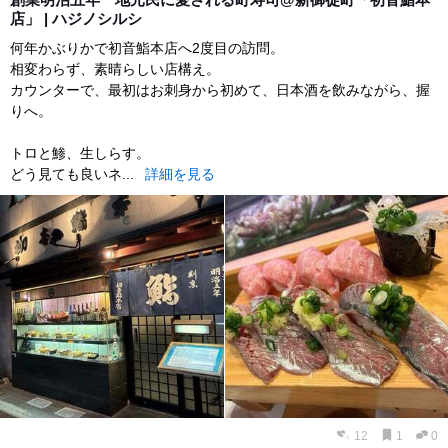
店」 | ハジノシルシ
何年かぶりかで初音鮨本店へ2度目の訪問。
相変わらず、素晴らしい店構え。
カウンターで、最初はお刺身から初めて、日本酒を飲みながら、握
りへ。
トロと鯵、生しらす。
どう見ても良いネ...
詳細を見る
12
1
0