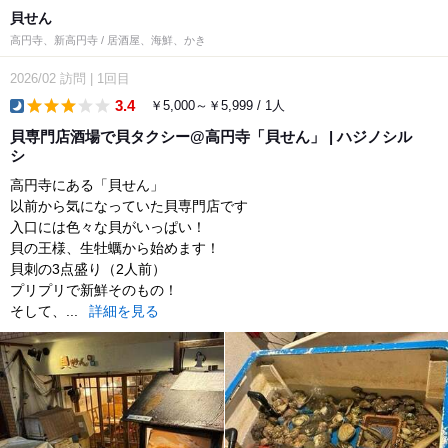
貝せん
高円寺、新高円寺 / 居酒屋、海鮮、かき
2026/02
訪問
|
1回目
3.4
￥5,000～￥5,999 / 1人
dinner
貝専門店酒場で貝タクシー@高円寺「貝せん」 | ハジノシル
シ
高円寺にある「貝せん」
以前から気になっていた貝専門店です
入口には色々な貝がいっぱい！
貝の王様、生牡蠣から始めます！
貝刺の3点盛り（2人前）
プリプリで新鮮そのもの！
そして、...
詳細を見る