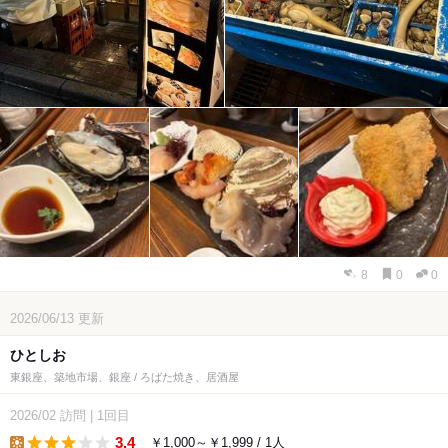
8
0
0
2026/06/13
更新
ひとしお
東銀座、築地市場、銀座 / ろばた焼き、居酒屋
2026/02
訪問
|
1回目
3.4
￥1,000～￥1,999 / 1人