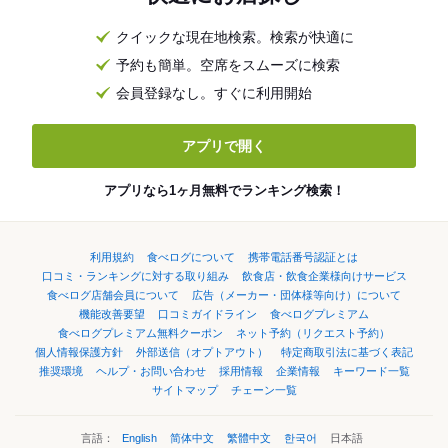
クイックな現在地検索。検索が快適に
予約も簡単。空席をスムーズに検索
会員登録なし。すぐに利用開始
アプリで開く
アプリなら1ヶ月無料でランキング検索！
利用規約
食べログについて
携帯電話番号認証とは
口コミ・ランキングに対する取り組み
飲食店・飲食企業様向けサービス
食べログ店舗会員について
広告（メーカー・団体様等向け）について
機能改善要望
口コミガイドライン
食べログプレミアム
食べログプレミアム無料クーポン
ネット予約（リクエスト予約）
個人情報保護方針
外部送信（オプトアウト）
特定商取引法に基づく表記
推奨環境
ヘルプ・お問い合わせ
採用情報
企業情報
キーワード一覧
サイトマップ
チェーン一覧
言語：
English
简体中文
繁體中文
한국어
日本語