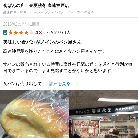
食ぱんの店 春夏秋冬 高速神戸店
高速神戸、神戸、ハーバーランド / パン、ドーナツ、洋菓子
2018/02
訪問
|
1回目
4.3
～￥999 / 1人
dinner
美味しい食パンがメインのパン屋さん
高速神戸駅を降りたところにある食パン屋さんです。
食パンの販売されている時間に高速神戸駅の近くを通ると行列が毎
日できているので、まず見逃すことがないかと思います。
食パンは売り出して...
詳細を見る