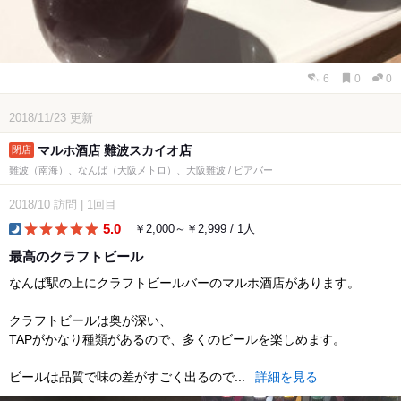
6
0
0
2018/11/23
更新
マルホ酒店 難波スカイオ店
難波（南海）、なんば（大阪メトロ）、大阪難波 / ビアバー
2018/10
訪問
|
1回目
5.0
￥2,000～￥2,999 / 1人
dinner
最高のクラフトビール
なんば駅の上にクラフトビールバーのマルホ酒店があります。
クラフトビールは奥が深い、
TAPがかなり種類があるので、多くのビールを楽しめます。
ビールは品質で味の差がすごく出るので...
詳細を見る