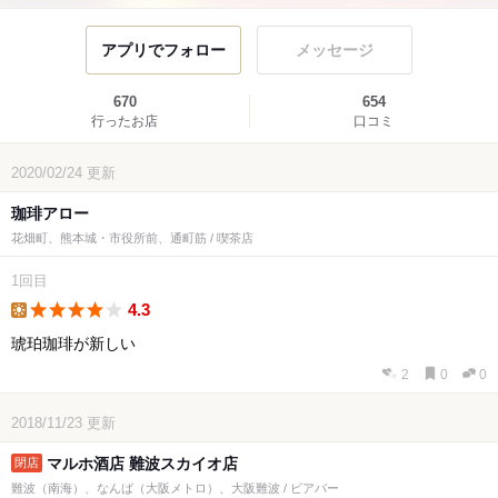
アプリでフォロー
メッセージ
670
654
行ったお店
口コミ
2020/02/24
更新
珈琲アロー
花畑町、熊本城・市役所前、通町筋 / 喫茶店
1回目
4.3
lunch
琥珀珈琲が新しい
2
0
0
2018/11/23
更新
マルホ酒店 難波スカイオ店
難波（南海）、なんば（大阪メトロ）、大阪難波 / ビアバー