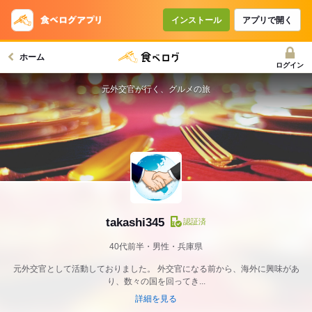
インストール
アプリで開く
ホーム
ログイン
元外交官が行く、グルメの旅
takashi345
認証済
40代前半・男性・兵庫県
元外交官として活動しておりました。 外交官になる前から、海外に興味があ
り、数々の国を回ってき...
詳細を見る