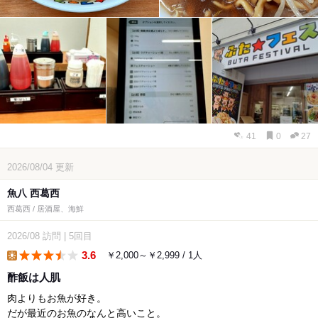
41
0
27
2026/08/04
更新
魚八 西葛西
西葛西 / 居酒屋、海鮮
2026/08
訪問
|
5回目
3.6
￥2,000～￥2,999 / 1人
lunch
酢飯は人肌
肉よりもお魚が好き。
だが最近のお魚のなんと高いこと。