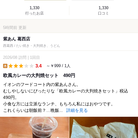
1,330
1,330
行ったお店
口コミ
5時間前
更新
紫あん 葛西店
西葛西 / たい焼き・大判焼き、うどん
2026/08
訪問
|
1回目
3.4
～￥999 / 1人
lunch
欧風カレーの大判焼セット 490円
イオンのフードコート内の紫あんさん。
むしやしないにぴったりな「欧風カレーの大判焼きセット」税込
490円。
小食な方には立派なランチ、もちろん私にはおやつです。
これくらいは朝飯前？…晩飯...
詳細を見る