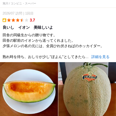
旭川 / コンビニ・スーパー
2026/07
訪問
|
1回目
3.7
takeout
良いし イオン 美味しいよ
田舎の同級生からの贈り物です。
田舎の駅前のイオンから送ってくれました。
夕張メロンの名の元には、全員ひれ伏さねばのホッカイダー。
熟れ時を待ち、おしりが少し''ぽよん''としてきたら...
詳細を見る