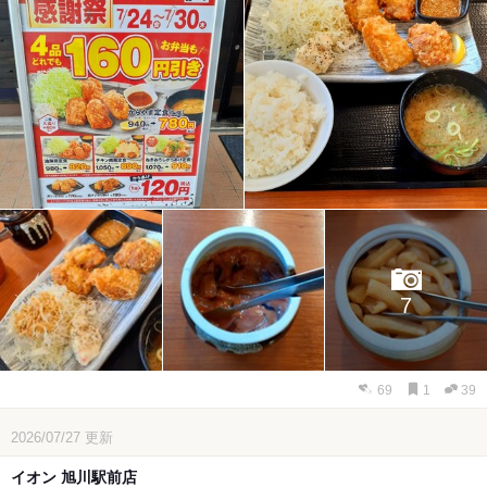
7
69
1
39
2026/07/27
更新
イオン 旭川駅前店