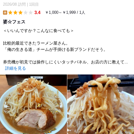
2026/08
訪問
|
1回目
3.4
￥1,000～￥1,999 / 1人
lunch
婆☆フェス
＜いいんですか？こんなに食べても＞
比較的最近できたラーメン屋さん。
「俺の生きる道」チームが手掛ける新ブランドだそう。
券売機が初見では操作しにくいタッチパネル、お店の方に教えて...
詳細を見る