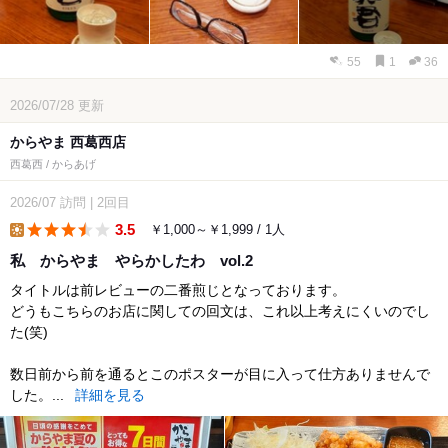
55
1
36
2026/07/28
更新
からやま 西葛西店
西葛西 / からあげ
2026/07
訪問
|
2回目
3.5
￥1,000～￥1,999 / 1人
lunch
私 からやま やらかしたわ vol.2
タイトルは前レビューの二番煎じとなっております。
どうもこちらのお店に関しての回文は、これ以上考えにくいのでし
た(笑)
数日前から前を通るとこのポスターが目に入って仕方ありませんで
した。...
詳細を見る