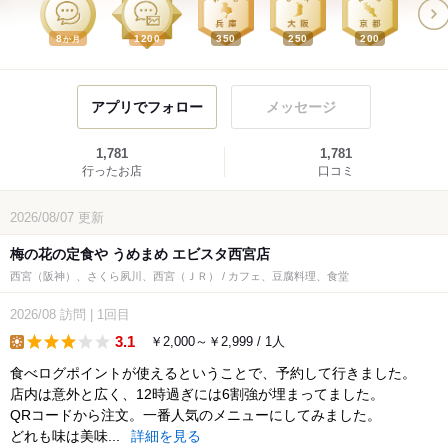
8
1200
350
250
200
か月
アプリでフォロー
メッセージ
1,781
1,781
行ったお店
口コミ
2026/08/07
更新
梅の花の定食や うめまめ エビスタ西宮店
西宮（阪神）、さくら夙川、西宮（ＪＲ） / カフェ、豆腐料理、食堂
2026/08
訪問
|
1回目
3.1
￥2,000～￥2,999 / 1人
lunch
食べログポイントが使えるということで、予約して行きました。
店内は意外と広く、12時過ぎには6割強が埋まってました。
QRコードから注文。一番人気のメニューにしてみました。
どれも味は美味...
詳細を見る