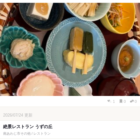
1
0
0
2026/07/24
更新
絶景レストラン うずの丘
南あわじ市その他 / レストラン