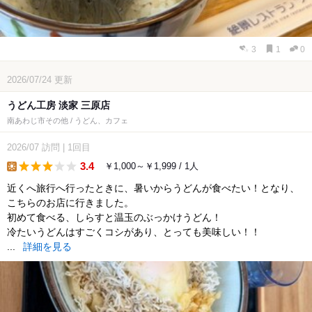
3
1
0
2026/07/24
更新
うどん工房 淡家 三原店
南あわじ市その他 / うどん、カフェ
2026/07
訪問
|
1回目
3.4
￥1,000～￥1,999 / 1人
lunch
近くへ旅行へ行ったときに、暑いからうどんが食べたい！となり、
こちらのお店に行きました。
初めて食べる、しらすと温玉のぶっかけうどん！
冷たいうどんはすごくコシがあり、とっても美味しい！！
...
詳細を見る