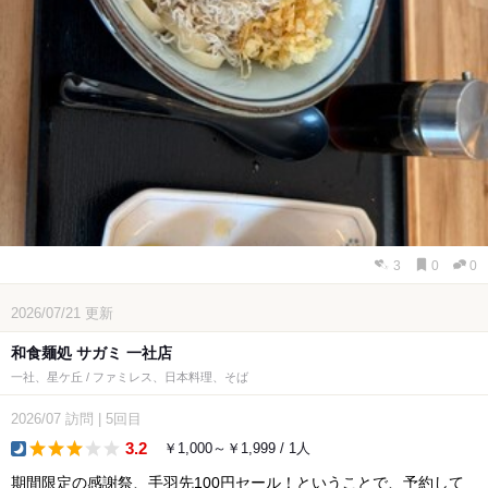
3
0
0
2026/07/21
更新
和食麺処 サガミ 一社店
一社、星ケ丘 / ファミレス、日本料理、そば
2026/07
訪問
|
5回目
3.2
￥1,000～￥1,999 / 1人
dinner
期間限定の感謝祭、手羽先100円セール！ということで、予約して