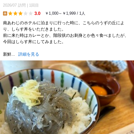
2026/07
訪問
|
1回目
3.0
￥1,000～￥1,999 / 1人
lunch
南あわじのホテルに泊まりに行った時に、こちらのうずの丘によ
り、しらす丼をいただきました。
前に来た時はカレーとか、階段状のお刺身とか色々食べましたが、
今回はしらす丼にしてみました。
新鮮...
詳細を見る