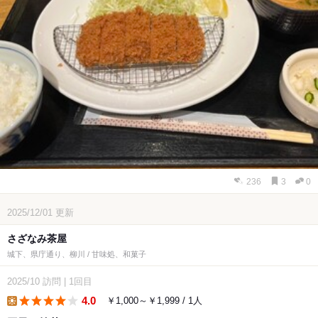
236
3
0
2025/12/01
更新
さざなみ茶屋
城下、県庁通り、柳川 / 甘味処、和菓子
2025/10
訪問
|
1回目
4.0
￥1,000～￥1,999 / 1人
lunch