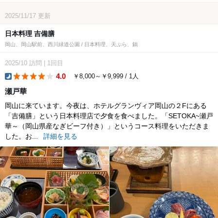
2025/11/17
更新
日本料理 吉備膳
岡山、岡山駅前、西川緑道公園 / 日本料理、天ぷら、鍋
2025/10
訪問
|
1回目
4.0
￥8,000～￥9,999 / 1人
dinner
瀬戸華
岡山に来ています。今夜は、ホテルグランヴィア岡山の２Fにある
「吉備膳」という日本料理店で夕食を食べました。「SETOKA~瀬戸
華～（岡山県産なぎビーフ付き）」というコース料理をいただきま
した。お...
詳細を見る