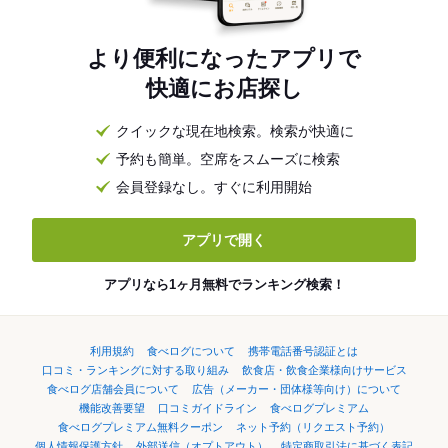
より便利になったアプリで
快適にお店探し
クイックな現在地検索。検索が快適に
予約も簡単。空席をスムーズに検索
会員登録なし。すぐに利用開始
アプリで開く
アプリなら1ヶ月無料でランキング検索！
利用規約
食べログについて
携帯電話番号認証とは
口コミ・ランキングに対する取り組み
飲食店・飲食企業様向けサービス
食べログ店舗会員について
広告（メーカー・団体様等向け）について
機能改善要望
口コミガイドライン
食べログプレミアム
食べログプレミアム無料クーポン
ネット予約（リクエスト予約）
個人情報保護方針
外部送信（オプトアウト）
特定商取引法に基づく表記