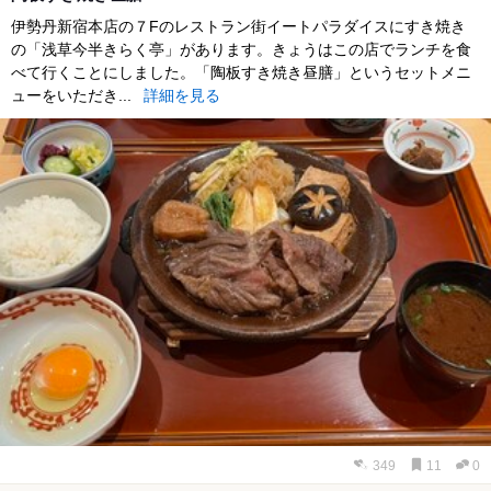
伊勢丹新宿本店の７Fのレストラン街イートパラダイスにすき焼き
の「浅草今半きらく亭」があります。きょうはこの店でランチを食
べて行くことにしました。「陶板すき焼き昼膳」というセットメニ
ューをいただき...
詳細を見る
349
11
0