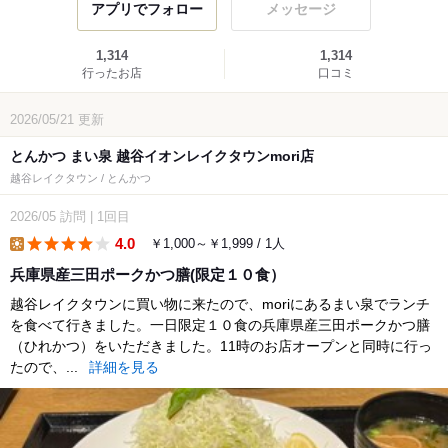
アプリでフォロー
メッセージ
1,314
1,314
行ったお店
口コミ
2026/05/21
更新
とんかつ まい泉 越谷イオンレイクタウンmori店
越谷レイクタウン / とんかつ
2026/05
訪問
|
1回目
4.0
￥1,000～￥1,999 / 1人
lunch
兵庫県産三田ポークかつ膳(限定１０食）
越谷レイクタウンに買い物に来たので、moriにあるまい泉でランチ
を食べて行きました。一日限定１０食の兵庫県産三田ポークかつ膳
（ひれかつ）をいただきました。11時のお店オープンと同時に行っ
たので、...
詳細を見る