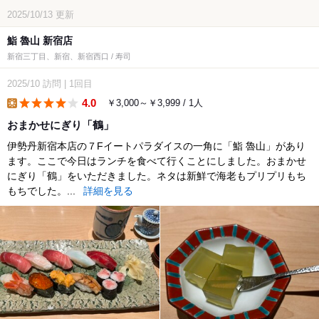
2025/10/13
更新
鮨 魯山 新宿店
新宿三丁目、新宿、新宿西口 / 寿司
2025/10
訪問
|
1回目
4.0
￥3,000～￥3,999 / 1人
lunch
おまかせにぎり「鶴」
伊勢丹新宿本店の７Fイートパラダイスの一角に「鮨 魯山」があり
ます。ここで今日はランチを食べて行くことにしました。おまかせ
にぎり「鶴」をいただきました。ネタは新鮮で海老もプリプリもち
もちでした。...
詳細を見る