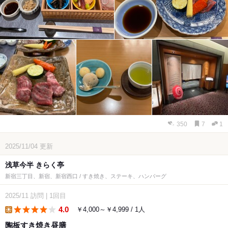
350
7
1
2025/11/04
更新
浅草今半 きらく亭
新宿三丁目、新宿、新宿西口 / すき焼き、ステーキ、ハンバーグ
2025/11
訪問
|
1回目
4.0
￥4,000～￥4,999 / 1人
lunch
陶板すき焼き昼膳