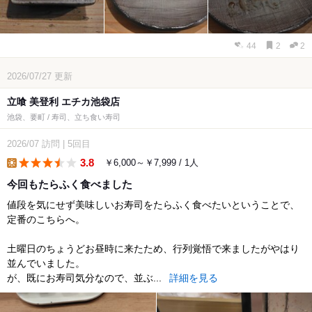
44
2
2
2026/07/27
更新
立喰 美登利 エチカ池袋店
池袋、要町 / 寿司、立ち食い寿司
2026/07
訪問
|
5回目
3.8
￥6,000～￥7,999 / 1人
lunch
今回もたらふく食べました
値段を気にせず美味しいお寿司をたらふく食べたいということで、
定番のこちらへ。
土曜日のちょうどお昼時に来たため、行列覚悟で来ましたがやはり
並んでいました。
が、既にお寿司気分なので、並ぶ...
詳細を見る