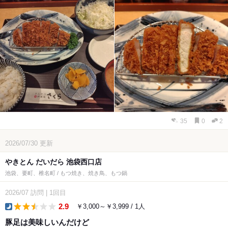
35
0
2
2026/07/30
更新
やきとん だいだら 池袋西口店
池袋、要町、椎名町 / もつ焼き、焼き鳥、もつ鍋
2026/07
訪問
|
1回目
2.9
￥3,000～￥3,999 / 1人
dinner
豚足は美味しいんだけど