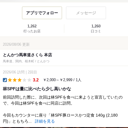
アプリでフォロー
メッセージ
1,262
1,260
行ったお店
口コミ
2026/08/06
更新
とんかつ馬車道さくら 本店
馬車道、関内、桜木町 / とんかつ
2026/06
訪問
|
2回目
3.2
￥2,000～￥2,999 / 1人
dinner
林SPFは量に比べたら少し高いかな
前回訪問した際に、次回は林SPFを食べに来ようと宣言していたの
で、今回は林SPFを食べに同店に訪問。
今回もカウンターに座り「林SPF豚ロースかつ定食 140g (2,180
円)」ともちろ...
詳細を見る