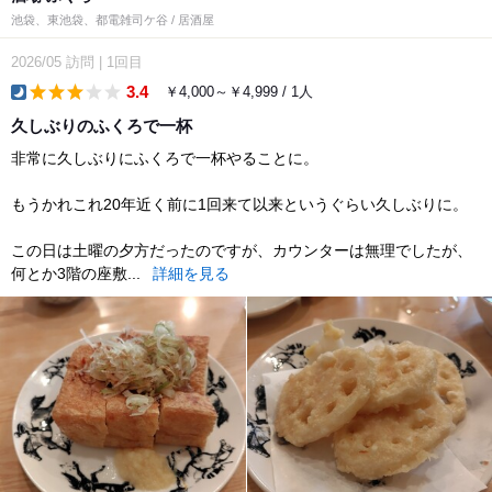
池袋、東池袋、都電雑司ケ谷 / 居酒屋
2026/05
訪問
|
1回目
3.4
￥4,000～￥4,999 / 1人
dinner
久しぶりのふくろで一杯
非常に久しぶりにふくろで一杯やることに。
もうかれこれ20年近く前に1回来て以来というぐらい久しぶりに。
この日は土曜の夕方だったのですが、カウンターは無理でしたが、
何とか3階の座敷...
詳細を見る