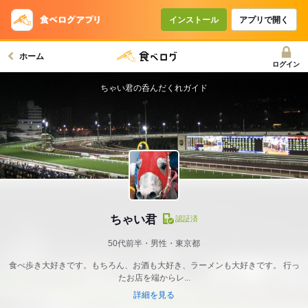
インストール
アプリで開く
ホーム
ログイン
ちゃい君の呑んだくれガイド
ちゃい君
認証済
50代前半・男性・東京都
食べ歩き大好きです。もちろん、お酒も大好き、ラーメンも大好きです。 行っ
たお店を端からレ...
詳細を見る