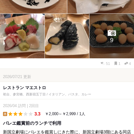
9
51
1
4
2026/07/21
更新
レストラン マエストロ
初台、参宮橋、西新宿五丁目 / イタリアン、パスタ、カレー
2026/04
訪問
|
2回目
3.3
￥2,000～￥2,999 / 1人
lunch
バレエ鑑賞前のランチで利用
新国立劇場にバレエを鑑賞しにきた際に、新国立劇場3階にある同店