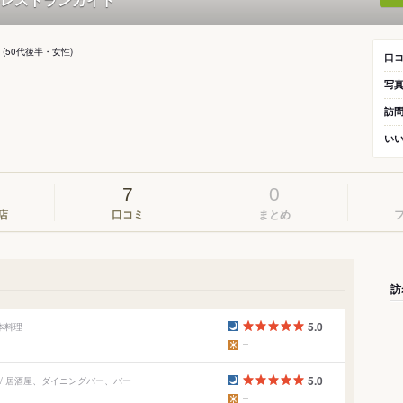
ぃ
(50代後半・女性)
口
写
訪
い
7
0
店
口コミ
まとめ
訪
5.0
本料理
5.0
/ 居酒屋、ダイニングバー、バー