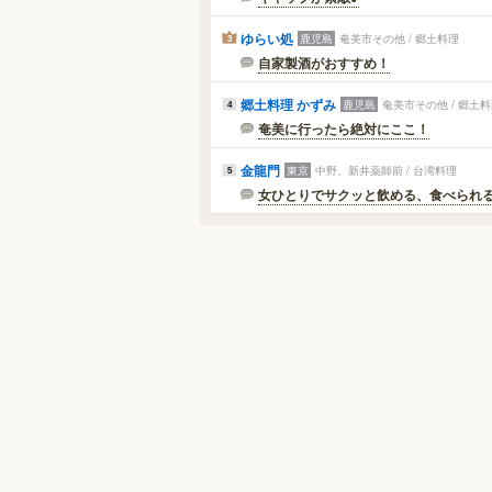
ゆらい処
鹿児島
奄美市その他 / 郷土料理
3
自家製酒がおすすめ！
郷土料理 かずみ
鹿児島
奄美市その他 / 郷土
4
奄美に行ったら絶対にここ！
金龍門
東京
中野、新井薬師前 / 台湾料理
5
女ひとりでサクッと飲める、食べられ