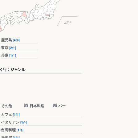
鹿児島
[
4
件]
東京
[
2
件]
兵庫
[
1
件]
く行くジャンル
その他
日本料理
バー
カフェ
[
1
件]
イタリアン
[
1
件]
台湾料理
[
1
件]
居酒屋
[
1
件]