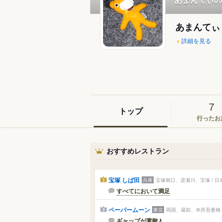
あまんて
詳細を見る
7
トップ
行ったお
おすすめレストラン
宝塚 しば田
兵庫
宝塚南口、逆瀬川、宝塚 / 日
1
すべてにおいて満足
ペーパームーン
東京
両国、蔵前、本所吾妻橋 
2
ギャップが素敵♪