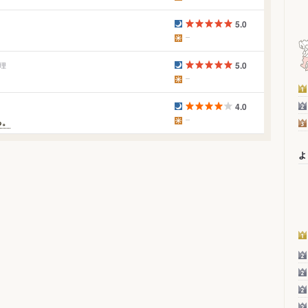
5.0
5.0
料理
4.0
る。
よ