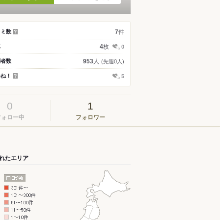
件
コミ数
7
？
枚
真
4
0
人
問者数
953
(先週0人)
いね！
5
？
0
1
フォロー中
フォロワー
れたエリア