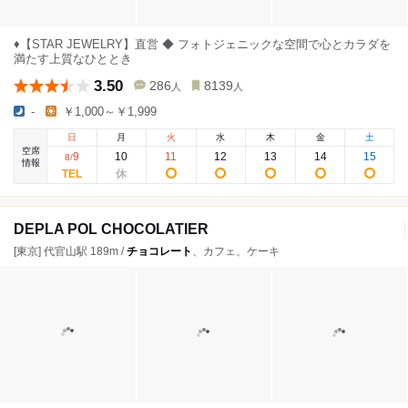
♦【STAR JEWELRY】直営 ◆ フォトジェニックな空間で心とカラダを
満たす上質なひととき
3.50
286
8139
人
人
-
￥1,000～￥1,999
日
月
火
水
木
金
土
空席
9
10
11
12
13
14
15
8
/
情報
DEPLA POL CHOCOLATIER
[東京] 代官山駅 189m /
チョコレート
、カフェ、ケーキ