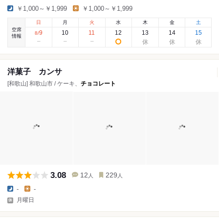
￥1,000～￥1,999
￥1,000～￥1,999
日
月
火
水
木
金
土
空席
9
10
11
12
13
14
15
8
/
情報
洋菓子 カンサ
[和歌山] 和歌山市 / ケーキ、
チョコレート
3.08
12
229
人
人
-
-
月曜日