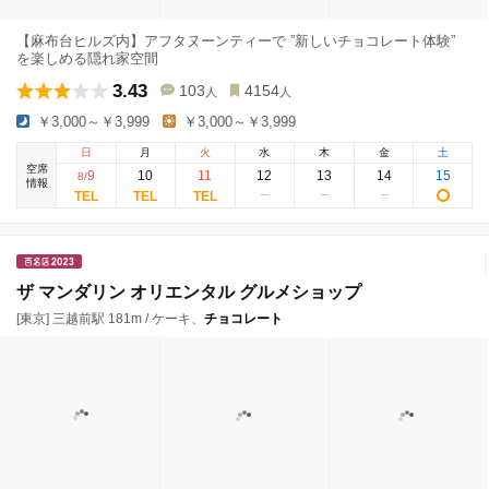
【麻布台ヒルズ内】アフタヌーンティーで ”新しいチョコレート体験”
を楽しめる隠れ家空間
3.43
103
4154
人
人
￥3,000～￥3,999
￥3,000～￥3,999
日
月
火
水
木
金
土
空席
9
10
11
12
13
14
15
8
/
情報
ザ マンダリン オリエンタル グルメショップ
[東京] 三越前駅 181m / ケーキ、
チョコレート