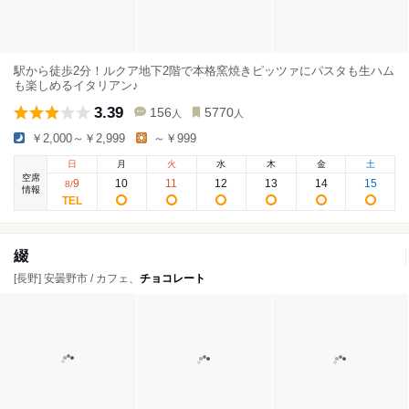
駅から徒歩2分！ルクア地下2階で本格窯焼きピッツァにパスタも生ハム
も楽しめるイタリアン♪
3.39
156
5770
人
人
￥2,000～￥2,999
～￥999
日
月
火
水
木
金
土
空席
9
10
11
12
13
14
15
8
/
情報
綴
[長野] 安曇野市 / カフェ、
チョコレート