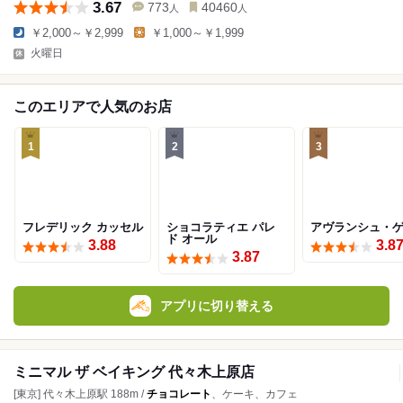
3.67
773
40460
人
人
￥2,000～￥2,999
￥1,000～￥1,999
火曜日
このエリアで人気のお店
1
2
3
フレデリック カッセル
ショコラティエ パレ
アヴランシュ・
ド オール
3.88
3.8
3.87
アプリに切り替える
ミニマル ザ ベイキング 代々木上原店
[東京] 代々木上原駅 188m /
チョコレート
、ケーキ、カフェ