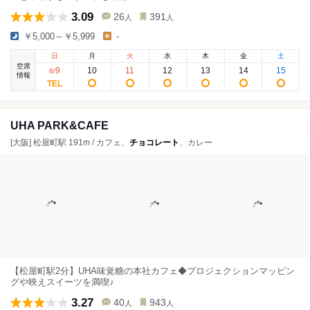
3.09
26
391
人
人
￥5,000～￥5,999
-
日
月
火
水
木
金
土
空席
9
10
11
12
13
14
15
8
/
情報
UHA PARK&CAFE
[大阪] 松屋町駅 191m / カフェ、
チョコレート
、カレー
【松屋町駅2分】UHA味覚糖の本社カフェ◆プロジェクションマッピン
グや映えスイーツを満喫♪
3.27
40
943
人
人