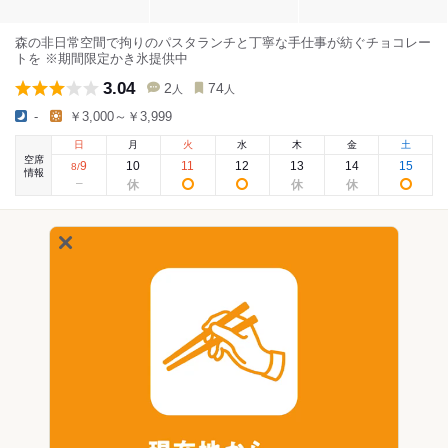
森の非日常空間で拘りのパスタランチと丁寧な手仕事が紡ぐチョコレー
トを ※期間限定かき氷提供中
3.04
2
74
人
人
-
￥3,000～￥3,999
日
月
火
水
木
金
土
空席
9
10
11
12
13
14
15
8
/
情報