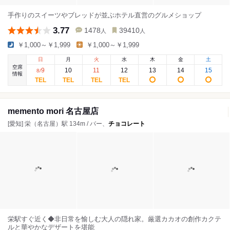
手作りのスイーツやブレッドが並ぶホテル直営のグルメショップ
3.77
1478
39410
人
人
￥1,000～￥1,999
￥1,000～￥1,999
日
月
火
水
木
金
土
空席
9
10
11
12
13
14
15
8
/
情報
memento mori 名古屋店
[愛知] 栄（名古屋）駅 134m / バー、
チョコレート
栄駅すぐ近く◆非日常を愉しむ大人の隠れ家。厳選カカオの創作カクテ
ルと華やかなデザートを堪能