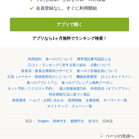
会員登録なし。すぐに利用開始
アプリで開く
アプリなら1ヶ月無料でランキング検索！
利用規約
食べログについて
携帯電話番号認証とは
口コミ・ランキングに対する取り組み
点数について
飲食店・飲食企業様向けサービス
食べログ店舗会員について
広告（メーカー・団体様等向け）について
機能改善要望
口コミガイドライン
食べログプレミアム
食べログプレミアム無料クーポン
ネット予約（リクエスト予約）
個人情報保護方針
外部送信（オプトアウト）
特定商取引法に基づく表記
推奨環境
ヘルプ・お問い合わせ
採用情報
企業情報
キーワード一覧
サイトマップ
チェーン一覧
言語：
English
简体中文
繁體中文
한국어
日本語
ページの先頭へ