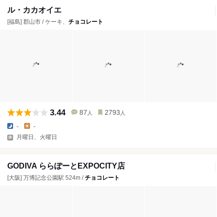
ル・カカオイエ
[福島] 郡山市 / ケーキ、
チョコレート
3.44
87
2793
人
人
-
-
月曜日、火曜日
GODIVA ららぽーとEXPOCITY店
[大阪] 万博記念公園駅 524m /
チョコレート