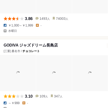
3.86
1493
74003
人
人
￥1,000～￥1,999
-
水曜日
GODIVA ジャズドリーム長島店
[三重] 桑名市 /
チョコレート
3.10
109
347
人
人
～￥999
-