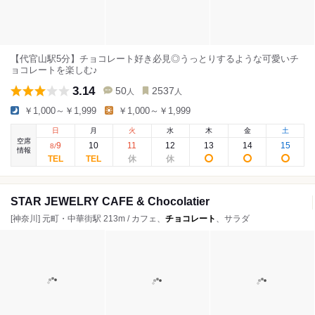
【代官山駅5分】チョコレート好き必見◎うっとりするような可愛いチ
ョコレートを楽しむ♪
3.14
50
2537
人
人
￥1,000～￥1,999
￥1,000～￥1,999
日
月
火
水
木
金
土
空席
9
10
11
12
13
14
15
8
/
情報
STAR JEWELRY CAFE & Chocolatier
[神奈川] 元町・中華街駅 213m / カフェ、
チョコレート
、サラダ