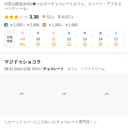
代官山駅徒歩4分◆ベルギーチョコレートカフェ。スイーツ・アフタヌ
ーンティーも♪
3.30
52
4157
人
人
￥2,000～￥2,999
￥1,000～￥1,999
日
月
火
水
木
金
土
空席
9
10
11
12
13
14
15
8
/
情報
マジドゥショコラ
[東京] 自由が丘駅 282m /
チョコレート
、カフェ、ソフトクリーム
＼ビーントゥバ－にこだわったチョコレート専門店！／