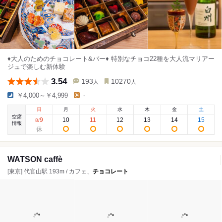
♦️大人のためのチョコレート&バー♦️ 特別なチョコ22種を大人流マリアー
ジュで楽しむ新体験
3.54
193
10270
人
人
￥4,000～￥4,999
-
日
月
火
水
木
金
土
空席
9
10
11
12
13
14
15
8
/
情報
WATSON caffè
[東京] 代官山駅 193m / カフェ、
チョコレート