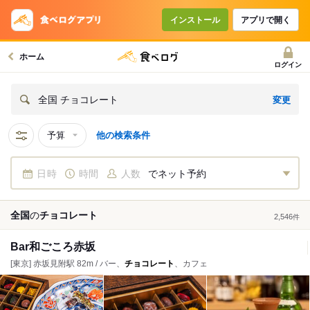
インストール
アプリで開く
ホーム
ログイン
変更
全国 チョコレート
予算
他の検索条件
日時
時間
人数
でネット予約
全国
の
チョコレート
2,546
件
Bar和ごころ赤坂
[東京] 赤坂見附駅 82m / バー、
チョコレート
、カフェ