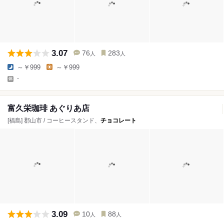
3.07
76
283
人
人
～￥999
～￥999
-
富久栄珈琲 あぐりあ店
[福島] 郡山市 / コーヒースタンド、
チョコレート
3.09
10
88
人
人