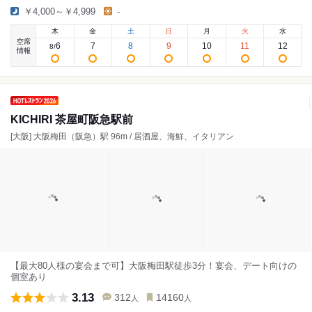
￥4,000～￥4,999
-
木
金
土
日
月
火
水
空席
6
7
8
9
10
11
12
8
/
情報
KICHIRI 茶屋町阪急駅前
[大阪] 大阪梅田（阪急）駅 96m / 居酒屋、海鮮、イタリアン
【最大80人様の宴会まで可】大阪梅田駅徒歩3分！宴会、デート向けの
個室あり
3.13
312
14160
人
人