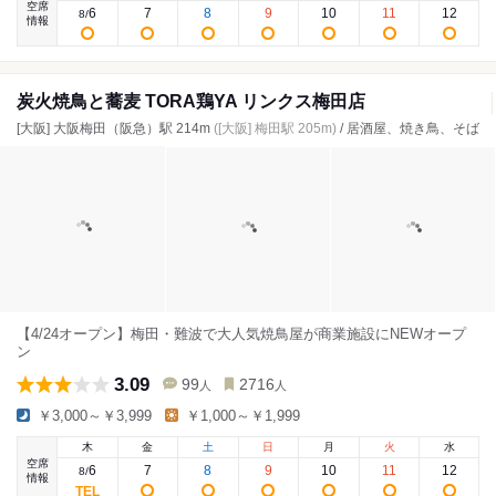
空席
6
7
8
9
10
11
12
8
/
情報
炭火焼鳥と蕎麦 TORA鶏YA リンクス梅田店
[大阪] 大阪梅田（阪急）駅 214m
([大阪] 梅田駅 205m)
/ 居酒屋、焼き鳥、そば
【4/24オープン】梅田・難波で大人気焼鳥屋が商業施設にNEWオープ
ン
3.09
99
2716
人
人
￥3,000～￥3,999
￥1,000～￥1,999
木
金
土
日
月
火
水
空席
6
7
8
9
10
11
12
8
/
情報