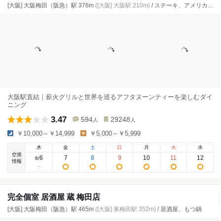
[大阪] 大阪梅田（阪急）駅 376m
([大阪] 大阪駅 210m)
/ ステーキ、アメリカ料理、バー
大阪駅直結｜薪火グリルと世界を巡るアフタヌーンティーを楽しむダイ
ニング
3.47
594
29248
人
人
￥10,000～￥14,999
￥5,000～￥5,999
木
金
土
日
月
火
水
空席
6
7
8
9
10
11
12
8
/
情報
完全個室 居酒屋 蔵 梅田店
[大阪] 大阪梅田（阪急）駅 465m
([大阪] 東梅田駅 352m)
/ 居酒屋、もつ鍋