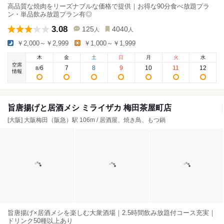
高品質な焼肉をリーズナブルな価格で提供｜お得な90分食べ放題プラ
ン・単品飲み放題プラン有◎
3.08
125
4040
人
人
￥2,000～￥2,999
￥1,000～￥1,999
木
金
土
日
月
火
水
空席
6
7
8
9
10
11
12
8
/
情報
旨唐揚げと居酒メシ ミライザカ 梅田茶屋町店
[大阪] 大阪梅田（阪急）駅 106m / 居酒屋、焼き鳥、もつ鍋
旨唐揚げ×居酒メシを楽しむ大衆酒場｜2.5時間飲み放題付コース充実｜
ドリンク50種以上あり