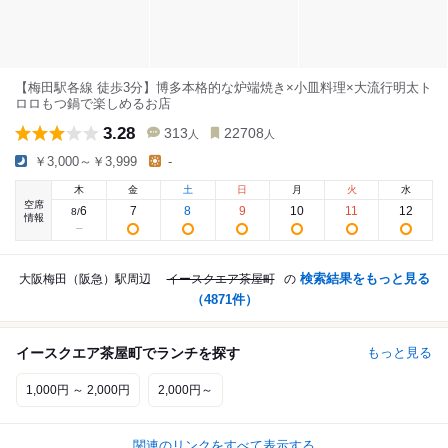
【梅田駅各線 徒歩3分】博多本格的な炉端焼き×小皿料理×大流行明太ト
ロロもつ鍋で楽しめるお店
3.28
313
22708
人
人
￥3,000～￥3,999
-
木
金
土
日
月
火
水
空席
6
7
8
9
10
11
12
8
/
情報
検索結果をもっと見る
大阪梅田（阪急）駅周辺
イースクエア茶屋町
の
（
4871
件）
イースクエア茶屋町でランチを探す
もっと見る
1,000円 ～ 2,000円
2,000円～
関連のリンクをすべて表示する