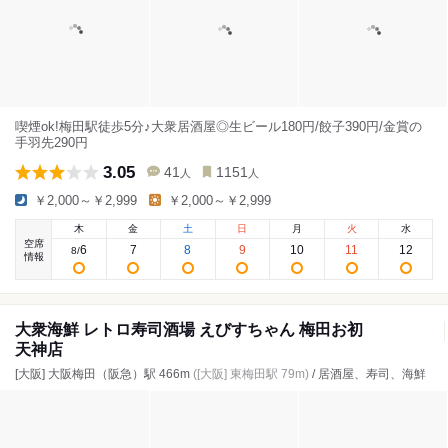
喫煙ok!梅田駅徒歩5分♪大衆居酒屋◎生ビール180円/餃子390円/金賞の
手羽先290円
3.05
41
1151
人
人
￥2,000～￥2,999
￥2,000～￥2,999
木
金
土
日
月
火
水
空席
6
7
8
9
10
11
12
8
/
情報
大衆海鮮 レトロ寿司酒場 えびすちゃん 梅田お初
天神店
[大阪] 大阪梅田（阪急）駅 466m
([大阪] 東梅田駅 79m)
/ 居酒屋、寿司、海鮮