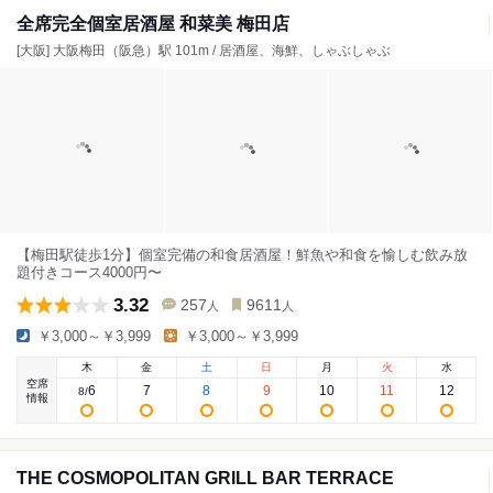
全席完全個室居酒屋 和菜美 梅田店
[大阪] 大阪梅田（阪急）駅 101m / 居酒屋、海鮮、しゃぶしゃぶ
【梅田駅徒歩1分】個室完備の和食居酒屋！鮮魚や和食を愉しむ飲み放
題付きコース4000円〜
3.32
257
9611
人
人
￥3,000～￥3,999
￥3,000～￥3,999
木
金
土
日
月
火
水
空席
6
7
8
9
10
11
12
8
/
情報
THE COSMOPOLITAN GRILL BAR TERRACE