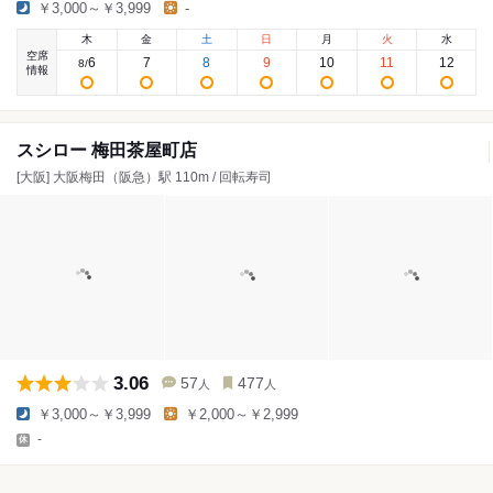
￥3,000～￥3,999
-
木
金
土
日
月
火
水
空席
6
7
8
9
10
11
12
8
/
情報
スシロー 梅田茶屋町店
[大阪] 大阪梅田（阪急）駅 110m / 回転寿司
3.06
57
477
人
人
￥3,000～￥3,999
￥2,000～￥2,999
-