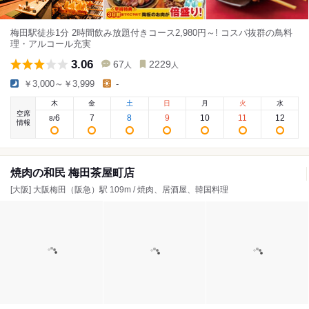
梅田駅徒歩1分 2時間飲み放題付きコース2,980円～! コスパ抜群の鳥料
理・アルコール充実
3.06
67
2229
人
人
￥3,000～￥3,999
-
木
金
土
日
月
火
水
空席
6
7
8
9
10
11
12
8
/
情報
焼肉の和民 梅田茶屋町店
[大阪] 大阪梅田（阪急）駅 109m / 焼肉、居酒屋、韓国料理