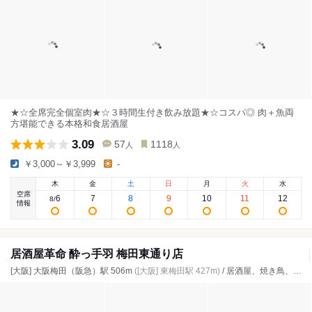
★☆全席完全個室肉★☆３時間生付き飲み放題★☆コスパ◎ 肉＋魚両
方堪能できる本格和食居酒屋
3.09
57
1118
人
人
￥3,000～￥3,999
-
木
金
土
日
月
火
水
空席
6
7
8
9
10
11
12
8
/
情報
居酒屋革命 酔っ手羽 梅田東通り店
[大阪] 大阪梅田（阪急）駅 506m
([大阪] 東梅田駅 427m)
/ 居酒屋、焼き鳥、海鮮