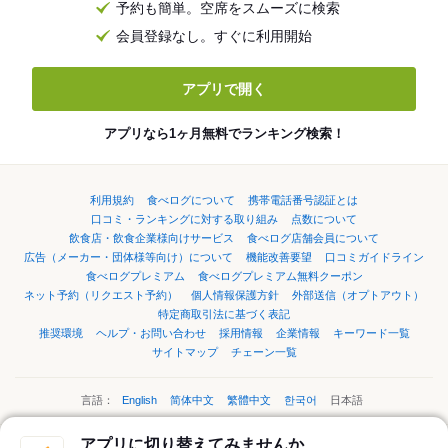
予約も簡単。空席をスムーズに検索
会員登録なし。すぐに利用開始
アプリで開く
アプリなら1ヶ月無料でランキング検索！
利用規約
食べログについて
携帯電話番号認証とは
口コミ・ランキングに対する取り組み
点数について
飲食店・飲食企業様向けサービス
食べログ店舗会員について
広告（メーカー・団体様等向け）について
機能改善要望
口コミガイドライン
食べログプレミアム
食べログプレミアム無料クーポン
ネット予約（リクエスト予約）
個人情報保護方針
外部送信（オプトアウト）
特定商取引法に基づく表記
推奨環境
ヘルプ・お問い合わせ
採用情報
企業情報
キーワード一覧
サイトマップ
チェーン一覧
言語：
English
简体中文
繁體中文
한국어
日本語
アプリに切り替えてみませんか