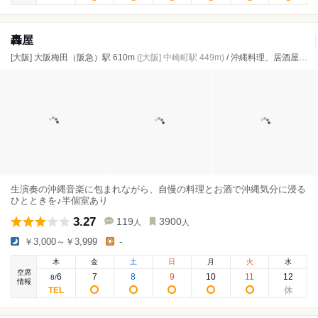
轟屋
[大阪] 大阪梅田（阪急）駅 610m
([大阪] 中崎町駅 449m)
/ 沖縄料理、居酒屋、ダイニングバー
生演奏の沖縄音楽に包まれながら、自慢の料理とお酒で沖縄気分に浸る
ひとときを♪半個室あり
3.27
119
3900
人
人
￥3,000～￥3,999
-
木
金
土
日
月
火
水
空席
6
7
8
9
10
11
12
8
/
情報