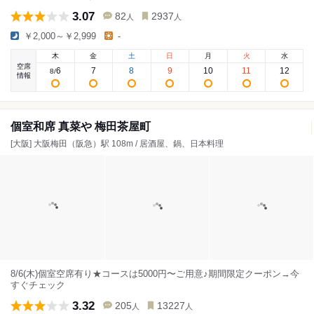
3.07
82
2937
人
人
￥2,000～￥2,999
-
木
金
土
日
月
火
水
空席
6
7
8
9
10
11
12
8
/
情報
個室和席 真菜や 梅田茶屋町
[大阪] 大阪梅田（阪急）駅 108m / 居酒屋、鍋、日本料理
8/6(木)個室空席有り★コースは5000円〜ご用意♪期間限定クーポン→今
すぐチェック
3.32
205
13227
人
人