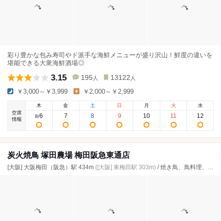
彩り豊かな包み寿司やド派手な海鮮メニューが盛り沢山！鮮度の違いを
堪能できる大衆海鮮酒場◎
3.15
195
13122
人
人
￥3,000～￥3,999
￥2,000～￥2,999
木
金
土
日
月
火
水
空席
6
7
8
9
10
11
12
8
/
情報
炭火焼鳥 塚田農場 梅田阪急東通店
[大阪] 大阪梅田（阪急）駅 434m
([大阪] 東梅田駅 303m)
/ 焼き鳥、鳥料理、居酒屋