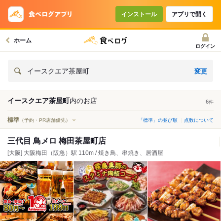
インストール
アプリで開く
ホーム
ログイン
変更
イースクエア茶屋町
イースクエア茶屋町
内の
お店
6
件
標準
（予約・PR店舗優先）
「標準」の並び順
点数について
三代目 鳥メロ 梅田茶屋町店
[大阪] 大阪梅田（阪急）駅 110m / 焼き鳥、串焼き、居酒屋