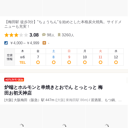
【梅田駅 徒歩3分】"ちょうちん"を始めとした本格炭火焼鳥。サイドメ
ニューも充実！
3.08
98
3260
人
人
￥4,000～￥4,999
-
木
金
土
日
月
火
水
空席
6
7
8
9
10
11
12
8
/
情報
炉端とホルモンと串焼きとおでん とっとっと 梅
田お初天神店
[大阪] 大阪梅田（阪急）駅 447m
([大阪] 東梅田駅 86m)
/ 居酒屋、もつ鍋、焼き鳥