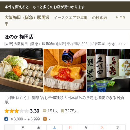
条件を変えると、もっと多くのお店が見つかります
大阪梅田（阪急）駅周辺
イースクエア茶屋町
の検索結
4871
件
果
ほのか 梅田店
[大阪] 大阪梅田（阪急）駅 506m
([大阪] 東梅田駅 303m)
/ 居酒屋、かき、バル
【梅田駅近く】”獺祭”含む全40種類の日本酒飲み放題を堪能できる居酒
屋。
3.30
151
7275
人
人
￥3,000～￥3,999
-
木
金
土
日
月
火
水