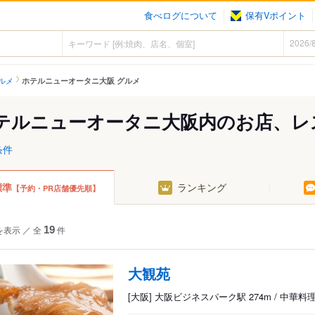
食べログについて
保有Vポイント
ルメ
ホテルニューオータニ大阪 グルメ
テルニューオータニ大阪内のお店、レ
条件
標準
ランキング
【予約・PR店舗優先順】
を表示
／
全
19
件
大観苑
[大阪] 大阪ビジネスパーク駅 274m / 中華