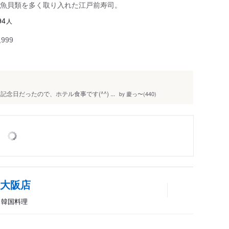
魚貝類を多く取り入れた江戸前寿司。
人
94
999
日だったので、ホテル食事です(^^) ...
慶っ〜(440)
by
ニ大阪店
理、韓国料理