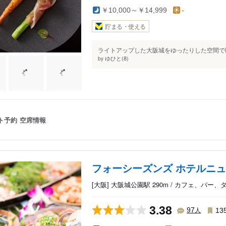
￥10,000～￥14,999
-
貯まる・使える
ライトアップした大阪城をゆったりした空間で眺
ゆひと(8)
by
ト予約
空席情報
フォーシーズンズ ホテルニ
[大阪] 大阪城公園駅 290m / カフェ、バー
3.38
人
97
13