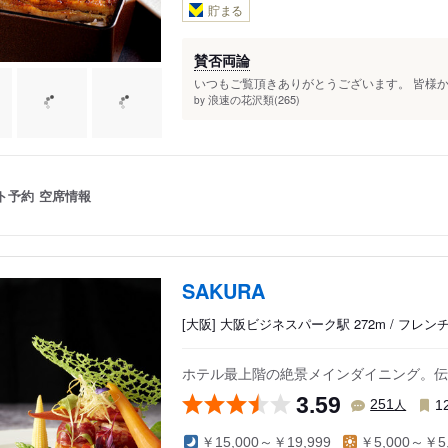
貯まる
賛否両論
いつもご覧頂きありがとうございます。 皆様か
浪速の花沢類(265)
by
ト予約
空席情報
SAKURA
[大阪] 大阪ビジネスパーク駅 272m / フレ
ホテル最上階の絶景メインダイニング。伝
3.59
人
251
1
￥15,000～￥19,999
￥5,000～￥5,