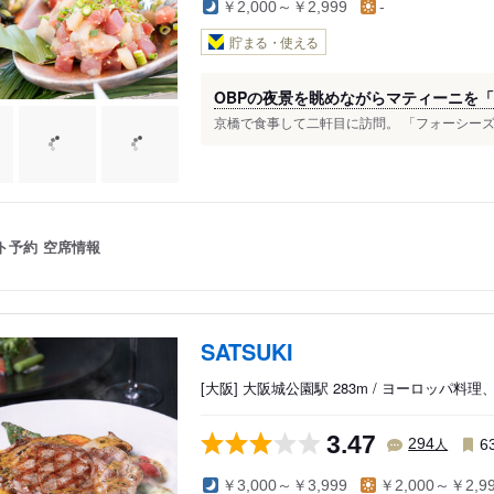
￥2,000～￥2,999
-
貯まる・使える
OBPの夜景を眺めながらマティーニを
京橋で食事して二軒目に訪問。 「フォーシーズン
ト予約
空席情報
SATSUKI
[大阪] 大阪城公園駅 283m / ヨーロッパ
3.47
人
294
6
￥3,000～￥3,999
￥2,000～￥2,9