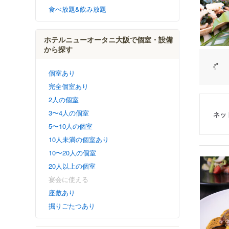
食べ放題&飲み放題
ホテルニューオータニ大阪で個室・設備
から探す
個室あり
完全個室あり
2人の個室
3〜4人の個室
ネッ
5〜10人の個室
10人未満の個室あり
10〜20人の個室
20人以上の個室
宴会に使える
座敷あり
掘りごたつあり