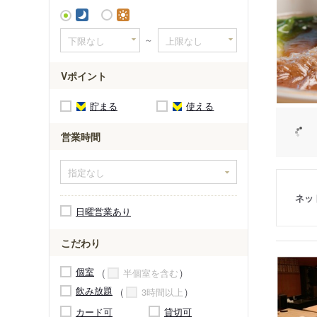
～
Vポイント
貯まる
使える
営業時間
ネッ
日曜営業あり
こだわり
個室
半個室を含む
飲み放題
3時間以上
カード可
貸切可