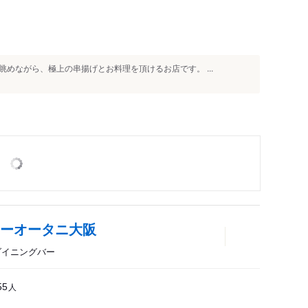
めながら、極上の串揚げとお料理を頂けるお店です。 ...
ューオータニ大阪
、ダイニングバー
人
55