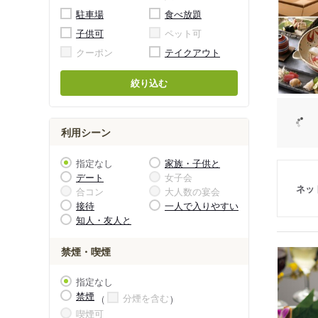
駐車場
食べ放題
子供可
ペット可
クーポン
テイクアウト
絞り込む
利用シーン
指定なし
家族・子供と
デート
女子会
ネッ
合コン
大人数の宴会
接待
一人で入りやすい
知人・友人と
禁煙・喫煙
指定なし
禁煙
分煙を含む
喫煙可