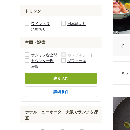
ドリンク
ワインあり
日本酒あり
焼酎あり
空間・設備
オシャレな空間
カップルシート
カウンター席
ソファー席
座敷
ネッ
絞り込む
詳細条件
ホテルニューオータニ大阪でランチを探
す