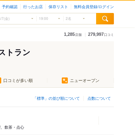
予約確認
行ったお店
保存リスト
無料会員登録/ログイン
｜
1,285
279,997
店舗
口コミ
ストラン
口コミが多い順
ニューオープン
「標準」の並び順について
点数について
料理、飲茶・点心