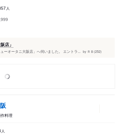
人
857
999
大阪店」
ーオータニ大阪店」へ伺いました。 エントラ...
ＲＢ(252)
by
大阪
、創作料理
人
3