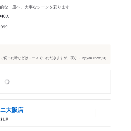
的な一皿へ。大事なシーンを彩ります
人
040
999
で伺った時などはコースでいただきますが、夜な...
you-know(81)
by
タニ大阪店
本料理