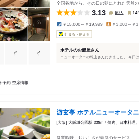
全国各地から、その日の朝にとれた天然の
3.13
人
60
14
￥15,000～￥19,999
￥3,000～￥3,
貯まる・使える
ホテルのお鮨屋さん
ニューオータニの乾山さんにきました。 今日は記念
ト予約
空席情報
游玄亭 ホテルニューオータ
[大阪] 大阪城公園駅 238m / 焼肉、日本料
良質吟味、おいしさが最良のサービス