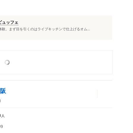
食ビュッフェ
体験。まず目を引くのはライブキッチンで仕上げるオム...
大阪
物
人
0
99