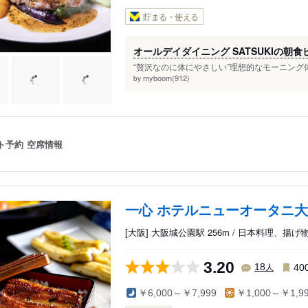
貯まる・使える
オールデイダイニング SATSUKIの朝
“贅沢なのに体にやさしい”理想的なモーニング
myboom(912)
by
ト予約
空席情報
一心 ホテルニューオータニ
[大阪] 大阪城公園駅 256m / 日本料理、揚げ
3.20
人
18
40
￥6,000～￥7,999
￥1,000～￥1,9