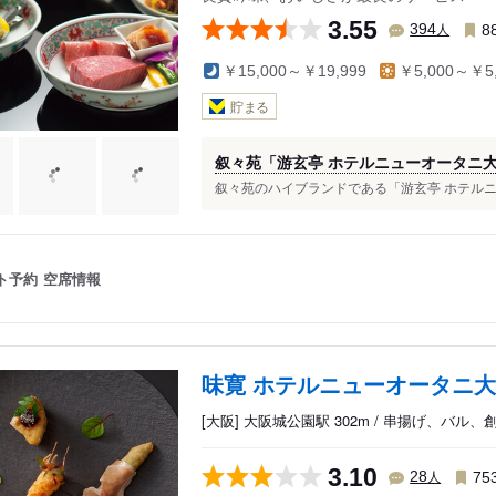
3.55
人
394
8
￥15,000～￥19,999
￥5,000～￥5,
貯まる
叙々苑「游玄亭 ホテルニューオータニ
叙々苑のハイブランドである「游玄亭 ホテルニュ
ト予約
空席情報
味寛 ホテルニューオータニ
[大阪] 大阪城公園駅 302m / 串揚げ、バル
3.10
人
28
75