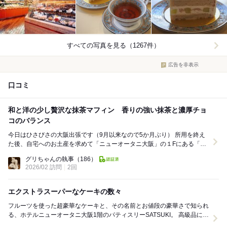
すべての写真を見る（1267件）
広告を非表示
口コミ
和と洋の少し贅沢な抹茶マフィン 香りの強い抹茶と濃厚チョ
コのバランス
今日はひさびさの大阪出張です（9月以来なので5か月ぶり） 所用を終え
た後、自宅へのお土産を求めて「ニューオータニ大阪」の１Fにある「パ
ン＆ケーキ パティスリー SATSUKI」さ...
グリちゃんの執事
（186）
2026/02 訪問
2回
エクストラスーパーなケーキの数々
フルーツを使った超豪華なケーキと、その名前とお値段の豪華さで知られ
る、ホテルニューオータニ大阪1階のパティスリーSATSUKI。 高級品には
スーパー、そして最高級品には誇り高...