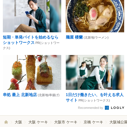
短期・単発バイトを始めるなら
麺屋 楼蘭
(北新地/ラーメン)
ショットワークス
PR(ショットワー
クス)
串処 最上 北新地店
1日だけ働きたい、を叶える求人
(北新地/串揚げ)
サイト
PR(ショットワークス)
Recommended by
大阪
大阪 ケーキ
大阪市 ケーキ
京橋 ケーキ
大阪城公園