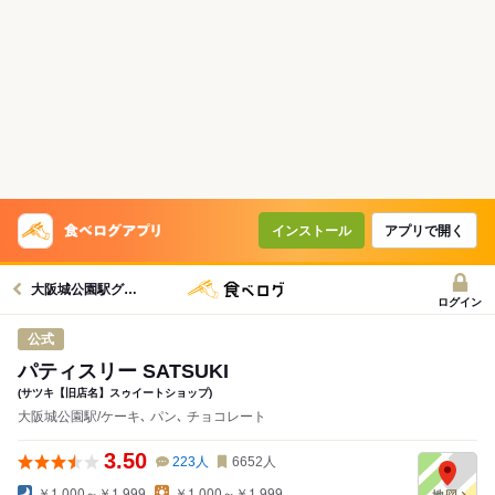
インストール
アプリで開く
大阪城公園駅グルメへ
ログイン
公式
パティスリー SATSUKI
(サツキ【旧店名】スゥイートショップ)
大阪城公園駅/ケーキ､ パン､ チョコレート
3.50
223
人
6652
人
￥1,000～￥1,999
￥1,000～￥1,999