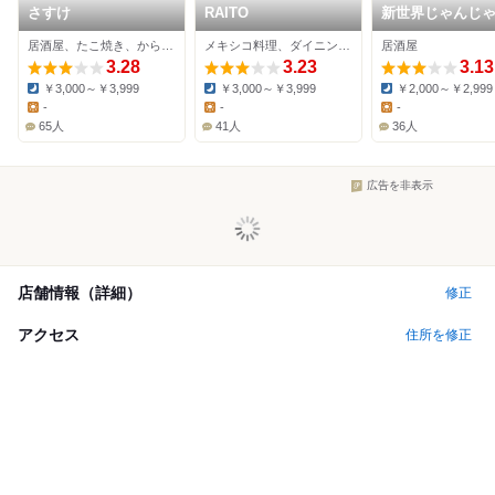
さすけ
RAITO
新世界じゃんじ
丁 串かつ 勝大 
居酒屋、たこ焼き、からあげ
メキシコ料理、ダイニングバー、居酒屋
居酒屋
前店
3.28
3.23
3.13
￥3,000～￥3,999
￥3,000～￥3,999
￥2,000～￥2,999
Dinner:
Dinner:
Dinner:
-
-
-
Lunch:
Lunch:
Lunch:
65人
41人
36人
広告を非表示
店舗情報（詳細）
修正
アクセス
住所を修正