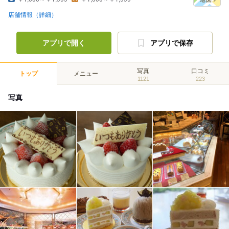
店舗情報（詳細）
アプリで開く
アプリで保存
写真
口コミ
トップ
メニュー
1121
223
写真