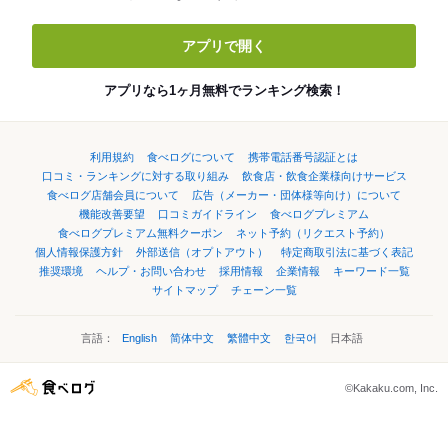
アプリで開く
アプリなら1ヶ月無料でランキング検索！
利用規約
食べログについて
携帯電話番号認証とは
口コミ・ランキングに対する取り組み
飲食店・飲食企業様向けサービス
食べログ店舗会員について
広告（メーカー・団体様等向け）について
機能改善要望
口コミガイドライン
食べログプレミアム
食べログプレミアム無料クーポン
ネット予約（リクエスト予約）
個人情報保護方針
外部送信（オプトアウト）
特定商取引法に基づく表記
推奨環境
ヘルプ・お問い合わせ
採用情報
企業情報
キーワード一覧
サイトマップ
チェーン一覧
言語：
English
简体中文
繁體中文
한국어
日本語
©Kakaku.com, Inc.