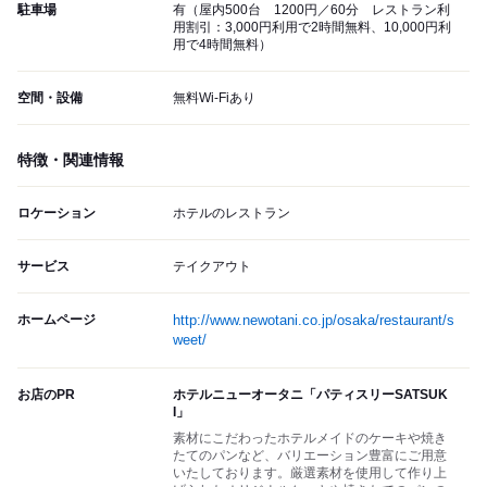
駐車場
有（屋内500台 1200円／60分 レストラン利
用割引：3,000円利用で2時間無料、10,000円利
用で4時間無料）
空間・設備
無料Wi-Fiあり
特徴・関連情報
ロケーション
ホテルのレストラン
サービス
テイクアウト
ホームページ
http://www.newotani.co.jp/osaka/restaurant/s
weet/
お店のPR
ホテルニューオータニ「パティスリーSATSUK
I」
素材にこだわったホテルメイドのケーキや焼き
たてのパンなど、バリエーション豊富にご用意
いたしております。厳選素材を使用して作り上