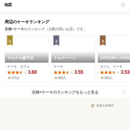
地図
周辺のケーキランキング
京橋
×
ケーキ
のランキング（点数の高いお店）です。
1
2
3
マルナカ菓子店
トルクーヘン
SATSUKI LOUN
ケーキ、カフェ
ケーキ
カフェ、ケーキ
3.60
3.55
3.53
173人
305人
325人
京橋×ケーキ
のランキングをもっと見る
広告を非表示