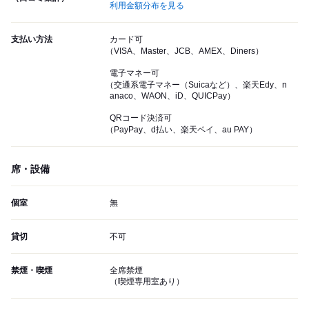
利用金額分布を見る
支払い方法
カード可
（VISA、Master、JCB、AMEX、Diners）
電子マネー可
（交通系電子マネー（Suicaなど）、楽天Edy、n
anaco、WAON、iD、QUICPay）
QRコード決済可
（PayPay、d払い、楽天ペイ、au PAY）
席・設備
個室
無
貸切
不可
禁煙・喫煙
全席禁煙
（喫煙専用室あり）