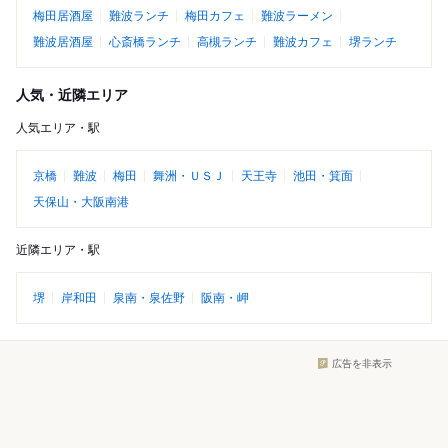
梅田居酒屋
難波ランチ
梅田カフェ
難波ラーメン
難波居酒屋
心斎橋ランチ
高槻ランチ
難波カフェ
堺ランチ
人気・近隣エリア
人気エリア・駅
京橋
難波
梅田
舞洲・ＵＳＪ
天王寺
池田・箕面
天保山・大阪南港
近隣エリア・駅
堺
岸和田
泉南・泉佐野
阪南・岬
広告を非表示