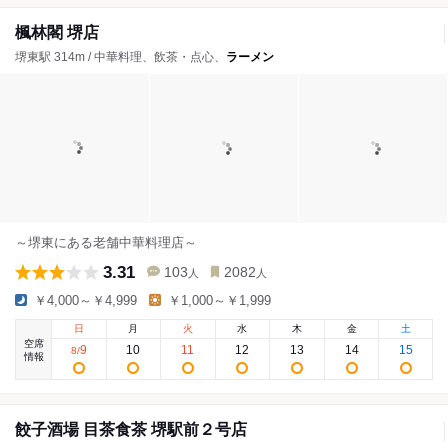
楓林閣 堺店
堺東駅 314m / 中華料理、飲茶・点心、
ラーメン
～堺東にある老舗中華料理店～
3.31
103
2082
人
人
￥4,000～￥4,999
￥1,000～￥1,999
日
月
火
水
木
金
土
空席
9
10
11
12
13
14
15
8
/
情報
餃子酒場 目茶食茶 堺駅前２号店