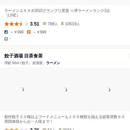
ラーメンエキスポ2022グランプリ受賞 ☆堺ラーメンランク1位
（LINE）
3.51
788
10519
人
人
～￥999
～￥999
-
餃子酒場 目茶食茶
堺駅 96m / 餃子、居酒屋、
ラーメン
創作餃子２０種以上フードメニューも１００種類を揃える総客席数６０
席団体様からお一人様まで！