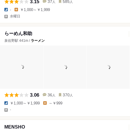
3.15
37
585
人
人
-
￥1,000～￥1,999
水曜日
らーめん和助
泉佐野駅 441m /
ラーメン
3.06
36
370
人
人
￥1,000～￥1,999
～￥999
-
MENSHO