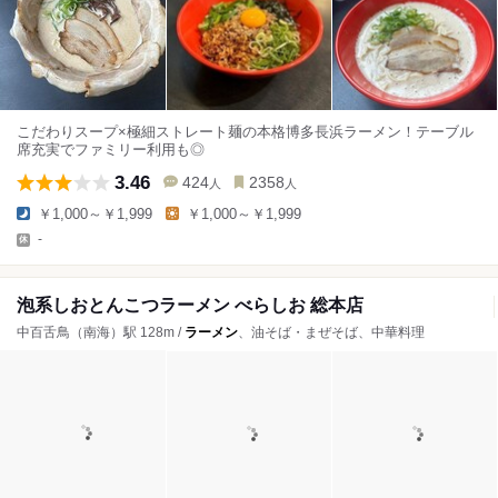
こだわりスープ×極細ストレート麺の本格博多長浜ラーメン！テーブル
席充実でファミリー利用も◎
3.46
424
2358
人
人
￥1,000～￥1,999
￥1,000～￥1,999
-
泡系しおとんこつラーメン べらしお 総本店
中百舌鳥（南海）駅 128m /
ラーメン
、油そば・まぜそば、中華料理