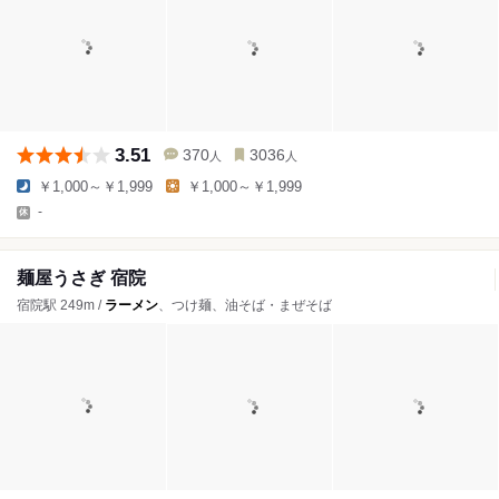
3.51
370
3036
人
人
￥1,000～￥1,999
￥1,000～￥1,999
-
麺屋うさぎ 宿院
宿院駅 249m /
ラーメン
、つけ麺、油そば・まぜそば