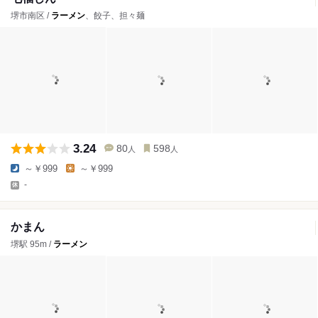
堺市南区 /
ラーメン
、餃子、担々麺
3.24
80
598
人
人
～￥999
～￥999
-
かまん
堺駅 95m /
ラーメン