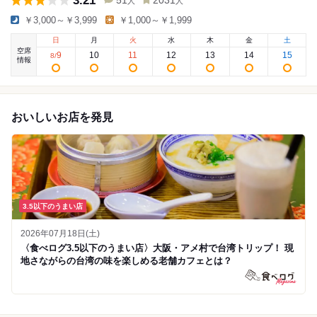
3.21
51
2031
人
人
￥3,000～￥3,999
￥1,000～￥1,999
日
月
火
水
木
金
土
空席
9
10
11
12
13
14
15
8
/
情報
おいしいお店を発見
3.5以下のうまい店
2026年07月18日(土)
〈食べログ3.5以下のうまい店〉大阪・アメ村で台湾トリップ！ 現
地さながらの台湾の味を楽しめる老舗カフェとは？