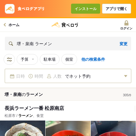
インストール
アプリで開く
ホーム
ログイン
変更
堺・泉南 ラーメン
予算
駐車場
個室
他の検索条件
日時
時間
人数
でネット予約
堺・泉南
の
ラーメン
305
件
長浜ラーメン一番 松原南店
松原市 /
ラーメン
、食堂