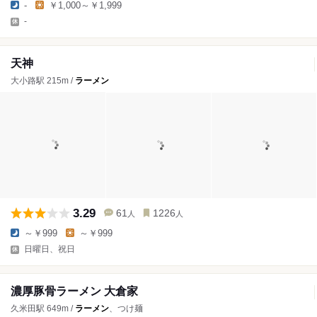
-
￥1,000～￥1,999
-
天神
大小路駅 215m /
ラーメン
3.29
61
1226
人
人
～￥999
～￥999
日曜日、祝日
濃厚豚骨ラーメン 大倉家
久米田駅 649m /
ラーメン
、つけ麺