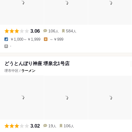
3.06
106
584
人
人
￥1,000～￥1,999
～￥999
-
どうとんぼり神座 堺泉北1号店
堺市中区 /
ラーメン
3.02
19
106
人
人