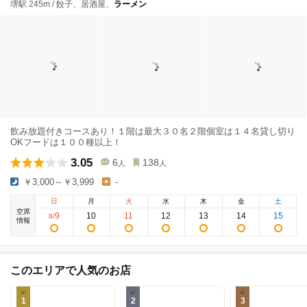
堺駅 245m / 餃子、居酒屋、
ラーメン
飲み放題付きコースあり！１階は最大３０名２階個室は１４名貸し切り
OKフードは１００種以上！
3.05
6
138
人
人
￥3,000～￥3,999
-
日
月
火
水
木
金
土
空席
9
10
11
12
13
14
15
8
/
情報
このエリアで人気のお店
1
2
3