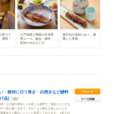
が息づく
江戸前鰻と季節の日本料
鰻や旬の食材に合う、厳
。個室・
理コース。宴会・接待・
選した美酒
顔合わせなどに◎
い・接待に◎う巻き・白焼きなど鰻料
予約する
7品]
7品
コース詳細
肝焼」など鰻の美味しさを様々な調理でご堪能いただけま
を代々受け継ぐ当店で、心行くまで鰻をお楽しみくださ
場宴会など幅広いシーンに対応しております。 ※造り付