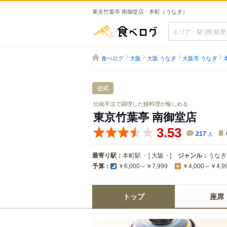
東京竹葉亭 南御堂店 - 本町（うなぎ）
食べログ
食べログ
大阪
大阪 うなぎ
大阪市 うなぎ
公式
伝統手法で調理した鰻料理が愉しめる
東京竹葉亭 南御堂店
3.53
217
人
最寄り駅：
本町駅
[
大阪
]
ジャンル：
うなぎ
予算：
￥6,000～￥7,999
￥4,000～￥4,9
トップ
座席