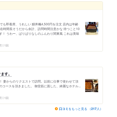
も即着席、うれしい 鰻丼楓4,500円を注文 店内は年齢
在時間長そうだから余計、訪問時間注意かな 待つこと10
す！ うわー、ぱりぱりなしのふんわり関東風 これは美味
問
1回
けます。
！ 妻からのリクエストで訪問。以前に仕事で使わせて頂
コースを頂きました。 御堂筋に面した、綺麗なホテル...
問
1回
口コミ
をもっと見る （
217
人）