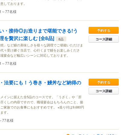
ご用意しております。
1～77名様
い・接待◎お造りまで堪能できる!う
予約する
を贅沢に楽しむ [全8品]
8品
コース詳細
肝焼」など鰻の美味しさを様々な調理でご堪能いただけま
を代々受け継ぐ当店で、心行くまで鰻をお楽しみくださ
職場宴会など幅広いシーンに対応しております。
1～77名様
・法要にも！う巻き・鰻丼など納得の
予約する
コース詳細
メインに据えた全5品のコースです。「うざく」や「肝
鰻尽くしの内容ですので、職場宴会はもちろんのこと、接
家族でのお食事にもおすすめです。 ※造り付は9,680円
ります。
～77名様