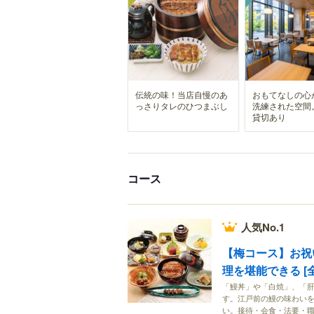
伝統の味！当店自慢のあ
おもてなしの心
っさりタレのひつまぶし
洗練された空間
貸切あり
コース
人気No.1
【梅コース】お祝
理を堪能できる [全
「鰻丼」や「白焼」、「
す。江戸前の鰻の味わい
い。接待・会食・法要・職