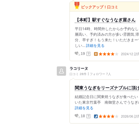
ピックアップ！口コミ
【本町】駅すぐなうなぎ屋さん
平日14時、時間外したからか予約なしで
層高い、予約済みの方が多い雰囲気 滞
分、早すぎ！もう来た！いただきまー
しい...
詳細を見る
2024/12 訪
？
19
ラコリーヌ
口コミ 28件
フォロワー 7人
関東うなぎをリーズナブルに頂
結婚記念日に関東焼うなぎが食べたい
いた東京竹葉亭 南御堂さんでうなぎの
詳細を見る
2026/06 訪
？
18