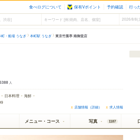
食べログについて
保有Vポイント
予約確認
行っ
本町・船場 うなぎ
本町駅 うなぎ
東京竹葉亭 南御堂店
6388
人
日本料理
海鮮
99
店舗情報（詳細）
求人情報
メニュー・コース
写真
1187