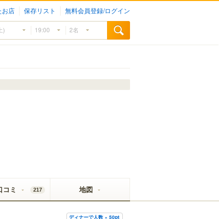
たお店
保存リスト
無料会員登録/ログイン
口コミ
地図
217
ディナーで人数 × 50pt