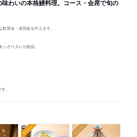
の味わいの本格鰻料理。コース・会席で旬の
。
な歓迎会・送別会を叶えます。
あっさりタレが絶品。
です。
サービス
ドリンク