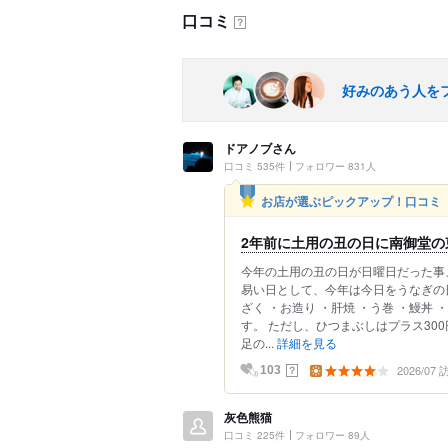
口コミ
？
好みのあう人を
ドアノブさん
口コミ 535件
フォロワー 831人
お店が選ぶピックアップ！口コミ
2年前に土用の丑の日に南御堂の
今年の土用の丑の日が日曜日だった事
易い日として、今年は今日をうなぎの日
ざく ・お造り ・肝焼 ・う巻 ・鰻丼
す。 ただし、ひつまぶしはプラス30
足の...
詳細を見る
2026/07
？
103
灰色熊猫
口コミ 225件
フォロワー 89人