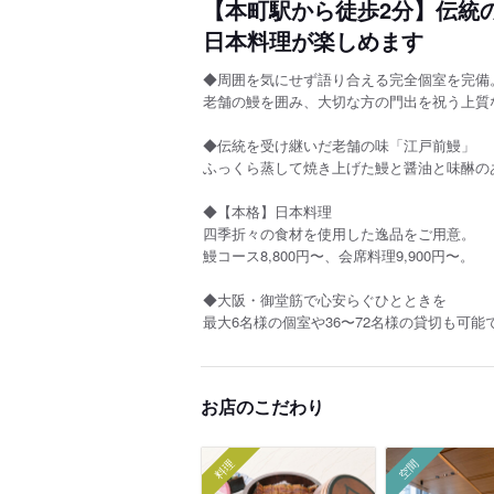
【本町駅から徒歩2分】伝統
日本料理が楽しめます
◆周囲を気にせず語り合える完全個室を完備
老舗の鰻を囲み、大切な方の門出を祝う上質
◆伝統を受け継いだ老舗の味「江戸前鰻」
ふっくら蒸して焼き上げた鰻と醤油と味醂の
◆【本格】日本料理
四季折々の食材を使用した逸品をご用意。
鰻コース8,800円〜、会席料理9,900円〜。
◆大阪・御堂筋で心安らぐひとときを
最大6名様の個室や36〜72名様の貸切も可能
お店のこだわり
料理
空間