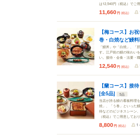
は12,540円（税込）で
11,660
円
(税込)
【梅コース】お祝
巻・白焼など鰻料理
「鰻丼」や「白焼」、「
す。江戸前の鰻の味わい
い。接待・会食・法要・
12,540
円
(税込)
【蘭コース】接待
[全5品]
5品
当店が誇る鰻の看板料理を
焼」、「う巻」といった
待などのビジネスシーン、ご
（税込）でご用意してお
8,800
1
円
(税込)