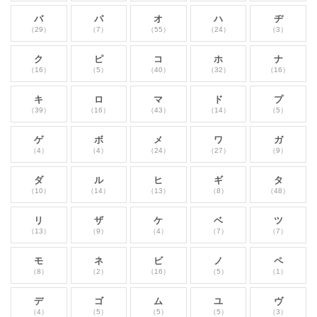
バ
パ
オ
ハ
ヂ
（29）
（7）
（55）
（24）
（3）
ク
ピ
コ
ホ
ナ
（16）
（5）
（40）
（32）
（16）
キ
ロ
マ
ド
プ
（39）
（16）
（43）
（14）
（5）
ゲ
ボ
メ
ワ
ガ
（4）
（4）
（24）
（27）
（9）
ダ
ル
ヒ
ギ
タ
（10）
（14）
（13）
（8）
（48）
リ
ザ
ケ
ベ
ツ
（13）
（9）
（4）
（7）
（7）
モ
ネ
ビ
ノ
ペ
（8）
（2）
（16）
（5）
（1）
デ
ゴ
ム
ユ
ヴ
（4）
（5）
（5）
（5）
（3）