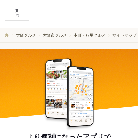
ヌ
（2）
大阪グルメ
大阪市グルメ
本町・船場グルメ
サイトマップ
より便利になったアプリで