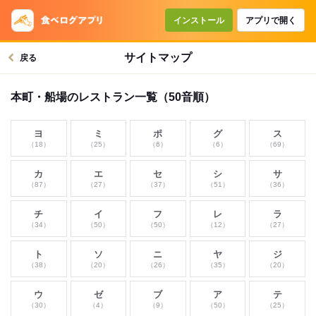
インストール
アプリで開く
サイトマップ
戻る
本町・船場のレストラン一覧（50音順）
ヨ
ミ
ポ
グ
ス
（18）
（25）
（6）
（6）
（69）
カ
エ
セ
シ
サ
（87）
（27）
（37）
（51）
（36）
チ
イ
フ
レ
ラ
（34）
（50）
（50）
（12）
（27）
ト
ソ
ニ
ヤ
ジ
（38）
（20）
（26）
（35）
（20）
ウ
ゼ
ブ
ア
テ
（30）
（4）
（9）
（50）
（25）