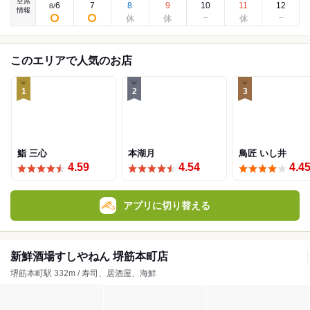
空席
6
7
8
9
10
11
12
8
/
情報
このエリアで人気のお店
1
2
3
鮨 三心
本湖月
鳥匠 いし井
4.59
4.54
4.4
アプリに切り替える
新鮮酒場すしやねん 堺筋本町店
堺筋本町駅 332m / 寿司、居酒屋、海鮮