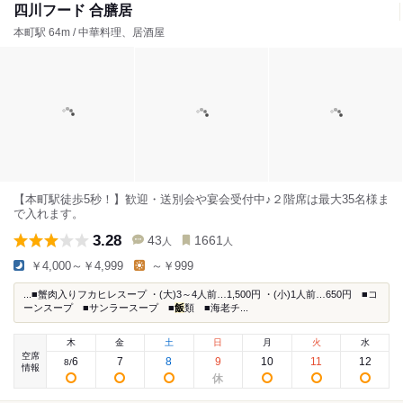
四川フード 合膳居
本町駅 64m / 中華料理、居酒屋
【本町駅徒歩5秒！】歓迎・送別会や宴会受付中♪２階席は最大35名様ま
で入れます。
3.28
43
1661
人
人
￥4,000～￥4,999
～￥999
...■蟹肉入りフカヒレスープ ・(大)3～4人前…1,500円 ・(小)1人前…650円 ■コ
ーンスープ ■サンラースープ ■
飯
類 ■海老チ...
木
金
土
日
月
火
水
空席
6
7
8
9
10
11
12
8
/
情報