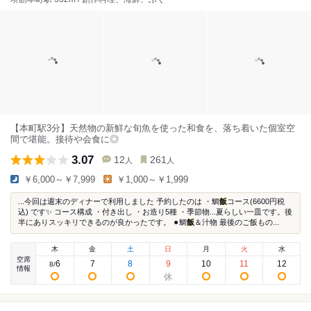
【本町駅3分】天然物の新鮮な旬魚を使った和食を、落ち着いた個室空
間で堪能。接待や会食に◎
3.07
12
261
人
人
￥6,000～￥7,999
￥1,000～￥1,999
...今回は週末のディナーで利用しました 予約したのは ・鯛
飯
コース(6600円税
込) です✨ コース構成️ ・付き出し ・お造り5種 ・季節物...夏らしい一皿です。後
半にありスッキリできるのが良かったです。 ⚫︎鯛
飯
＆汁物 最後のご飯もの...
木
金
土
日
月
火
水
空席
6
7
8
9
10
11
12
8
/
情報