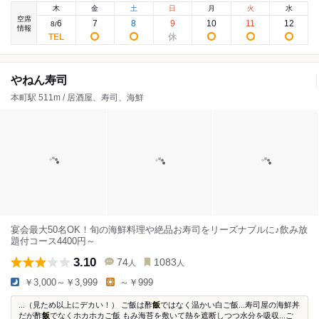
木
金
土
日
月
火
水
空席
6
7
8
9
10
11
12
8
/
情報
やねん寿司
本町駅 511m / 居酒屋、寿司、海鮮
宴会最大50名OK！旬の海鮮料理や絶品お寿司をリーズナブルに♪飲み放
題付コース4400円～
3.10
74
1083
人
人
￥3,000～￥3,999
～￥999
...（見ため以上にデカい！） ご飯は酢
飯
ではなく温かい白ご飯...寿司屋の海鮮丼
だが酢
飯
でなくホカホカご飯 もみ海苔を敷いて熱を遮断しつつ水分を吸収...ご