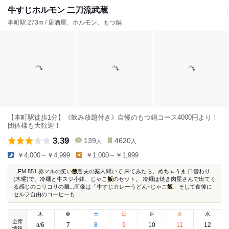
牛すじホルモン 二刀流武蔵
本町駅 273m / 居酒屋、ホルモン、もつ鍋
【本町駅徒歩1分】《飲み放題付き》自慢のもつ鍋コース4000円より！
団体様も大歓迎！
3.39
139
4620
人
人
￥4,000～￥4,999
￥1,000～￥1,999
...FM 851 赤マルの笑い
飯
哲夫の案内聞いて 来てみたら、めちゃうま 日替わり
(木曜)で、冷麺と牛スジ小鉢、じゃこ
飯
のセット。 冷麺は焼き肉屋さんで出てく
る感じのコリコリの麺...画像は「牛すじカレーうどん+じゃこ
飯
」そして食後に
セルフ自由のコーヒーも...
木
金
土
日
月
火
水
空席
6
7
8
9
10
11
12
8
/
情報