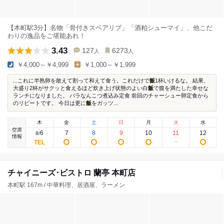
【本町駅3分】名物「骨付きスペアリブ」「酒粕シューマイ」、他こだ
わりの逸品をご堪能あれ！
3.43
127
6273
人
人
￥4,000～￥4,999
￥1,000～￥1,999
...これに半熟卵を敢えて割って和えて食う。これだけで
飯
1杯いけるな。 結果、
大盛り2杯がサクッと食えるほど炊き上げ状態のよい白
飯
で腹を満たした幸せな
ランチになりました。 バラなんこつ煮込み定食 前回のチャーシュー卵定食から
のリピートです。 今日は更に
飯
をガッツ...
木
金
土
日
月
火
水
空席
6
7
8
9
10
11
12
8
/
情報
チャイニーズ･ビストロ 蘭亭 本町店
本町駅 167m / 中華料理、居酒屋、ラーメン