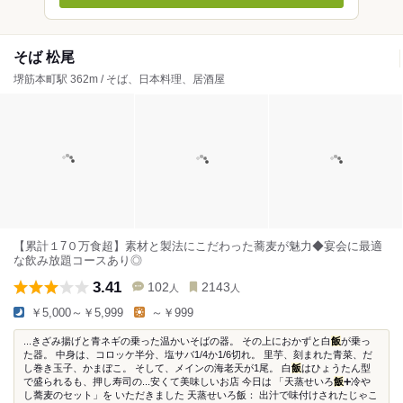
そば 松尾
堺筋本町駅 362m / そば、日本料理、居酒屋
【累計１7０万食超】素材と製法にこだわった蕎麦が魅力◆宴会に最適
な飲み放題コースあり◎
3.41
102
2143
人
人
￥5,000～￥5,999
～￥999
...きざみ揚げと青ネギの乗った温かいそばの器。 その上におかずと白
飯
が乗っ
た器。 中身は、コロッケ半分、塩サバ1/4か1/6切れ。 里芋、刻まれた青菜、だ
し巻き玉子、かまぼこ。 そして、メインの海老天が1尾。 白
飯
はひょうたん型
で盛られるも、押し寿司の...安くて美味しいお店 今日は 「天蒸せいろ
飯
➕冷や
し蕎麦のセット」を いただきました 天蒸せいろ飯： 出汁で味付けされたじゃこ