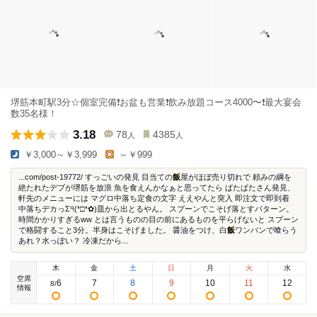
堺筋本町駅3分☆個室完備❗️お盆も営業❗️飲み放題コース4000〜❗️最大宴会
数35名様！
3.18
78
4385
人
人
￥3,000～￥3,999
～￥999
...com/post-19772/ すっごいの発見 目当ての
飯
屋がほぼ売り切れで 頼みの綱を
絶たれたデブが堺筋を放浪 魚を食えんかなぁと思ってたら ぱたぱたさん発見、
軒先のメニューには マグロ中落ち定食の文字 ええやんと突入 即注文で即到着
中落ちデカっΣ੧(❛□❛✿)皿から出とるやん。 スプーンでこそげ落とすパターン。
時間かかりすぎるww とは言うものの目の前にあるものを平らげないと スプーン
で格闘すること3分。半身はこそげました。 醤油をつけ、白
飯
ワンバンで喰らう
あれ？水っぽい？ 冷凍だから...
木
金
土
日
月
火
水
空席
6
7
8
9
10
11
12
8
/
情報