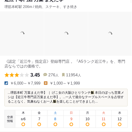
堺筋本町駅 206m / 焼肉、ステーキ、すき焼き
《認定「近江牛」指定店》登録専門店 。『A5ランク近江牛』を、専門
店ならではの価格で。
3.45
276
11954
人
人
￥6,000～￥7,999
￥1,000～￥1,999
...堺筋本町 万葉まえだ亭】 ｜ げこ女の大阪ひとりランチ
飯
本日のぼっち営業メ
シは【近江牛専門店万葉まえだ亭】。...一人で過分なテーブルスペースを占領す
ることなく、気兼ねなくお一人
飯
を楽しむことができました...
木
金
土
日
月
火
水
空席
6
7
8
9
10
11
12
8
/
情報