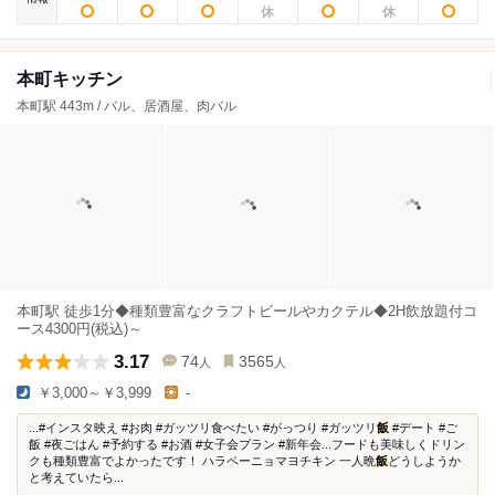
本町キッチン
本町駅 443m / バル、居酒屋、肉バル
本町駅 徒歩1分◆種類豊富なクラフトビールやカクテル◆2H飲放題付コ
ース4300円(税込)～
3.17
74
3565
人
人
￥3,000～￥3,999
-
...#インスタ映え #お肉 #ガッツリ食べたい #がっつり #ガッツリ
飯
#デート #ご
飯 #夜ごはん #予約する #お酒 #女子会プラン #新年会...フードも美味しくドリン
クも種類豊富でよかったです！ ハラペーニョマヨチキン 一人晩
飯
どうしようか
と考えていたら...