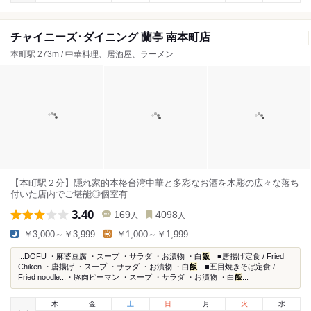
チャイニーズ･ダイニング 蘭亭 南本町店
本町駅 273m / 中華料理、居酒屋、ラーメン
【本町駅２分】隠れ家的本格台湾中華と多彩なお酒を木彫の広々な落ち
付いた店内でご堪能◎個室有
3.40
169
4098
人
人
￥3,000～￥3,999
￥1,000～￥1,999
...DOFU ・麻婆豆腐 ・スープ ・サラダ ・お漬物 ・白
飯
■唐揚げ定食 / Fried
Chiken ・唐揚げ ・スープ ・サラダ ・お漬物 ・白
飯
■五目焼きそば定食 /
Fried noodle...・豚肉ピーマン ・スープ ・サラダ ・お漬物 ・白
飯
...
木
金
土
日
月
火
水