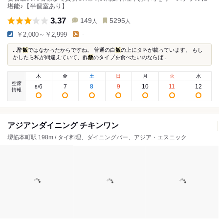
堪能♪【半個室あり】
3.37
149
5295
人
人
￥2,000～￥2,999
-
...酢
飯
ではなかったからですね。 普通の白
飯
の上にタネが載っています。 もし
かしたら私が間違えていて、酢
飯
のタイプを食べたいのならば...
木
金
土
日
月
火
水
空席
6
7
8
9
10
11
12
8
/
情報
アジアンダイニング チキンワン
堺筋本町駅 198m / タイ料理、ダイニングバー、アジア・エスニック