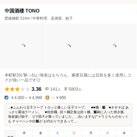
中国酒楼 TONO
肥後橋駅 524m / 中華料理、居酒屋、餃子
本町駅3分”酔っ払い海老はもちろん、麻婆豆腐には豆鼓を多く使用しコ
クが強い一品です◎
3.36
141
5803
人
人
￥4,000～￥4,999
～￥999
...■ふんわり玉子スープ トロッと優しい玉子スープ。 ■■麺・
飯
■ネギそば あ
っさり醤油ラーメン。 ■担担麺...担々麺定食は担々麺、
飯
碗に入った焼き飯、
海老揚げ餃子、ゴマ団子が乗っていました。...合いますな(*´ч`*) どちらのセット
も チャーハンや白
飯
が お代わりできるって...
木
金
土
日
月
火
水