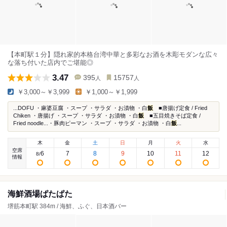
【本町駅１分】隠れ家的本格台湾中華と多彩なお酒を木彫モダンな広々
な落ち付いた店内でご堪能◎
3.47
395
15757
人
人
￥3,000～￥3,999
￥1,000～￥1,999
...DOFU ・麻婆豆腐 ・スープ ・サラダ ・お漬物 ・白
飯
■唐揚げ定食 / Fried
Chiken ・唐揚げ ・スープ ・サラダ ・お漬物 ・白
飯
■五目焼きそば定食 /
Fried noodle...・豚肉ピーマン ・スープ ・サラダ ・お漬物 ・白
飯
...
木
金
土
日
月
火
水
空席
6
7
8
9
10
11
12
8
/
情報
海鮮酒場ぱたぱた
堺筋本町駅 384m / 海鮮、ふぐ、日本酒バー