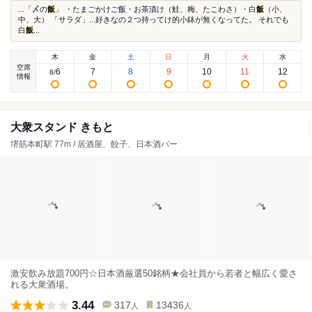
...「〆の
飯
」 ・たまごかけご飯・お茶漬け（鮭、梅、たこわさ）・白
飯
（小、
中、大） 「サラダ」...好きなの２つ持ってけ的小鉢が無くなってた。 それでも
白
飯
...
木
金
土
日
月
火
水
空席
6
7
8
9
10
11
12
8
/
情報
大衆スタンド きもと
堺筋本町駅 77m / 居酒屋、餃子、日本酒バー
激安飲み放題700円☆日本酒厳選50銘柄★会社員から若者と幅広く愛さ
れる大衆酒場。
3.44
317
13436
人
人