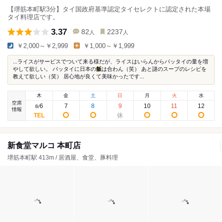
【堺筋本町駅3分】タイ国政府基準認定タイセレクトに認定された本場
タイ料理店です。
3.37
82
2237
人
人
￥2,000～￥2,999
￥1,000～￥1,999
...ライスがサービスでついて来る様だが、ライスはいらんからパッタイの量を増
やして欲しい。 パッタイに日本の
飯
は合わん（笑） あと謎のスープのレシピを
教えて欲しい（笑） 居心地が良くて美味かったです...
木
金
土
日
月
火
水
空席
6
7
8
9
10
11
12
8
/
情報
新食堂マルコ 本町店
堺筋本町駅 413m / 居酒屋、食堂、豚料理