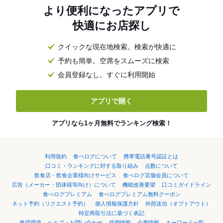
より便利になったアプリで
快適にお店探し
クイックな現在地検索。検索が快適に
予約も簡単。空席をスムーズに検索
会員登録なし。すぐに利用開始
アプリで開く
アプリなら1ヶ月無料でランキング検索！
利用規約
食べログについて
携帯電話番号認証とは
口コミ・ランキングに対する取り組み
点数について
飲食店・飲食企業様向けサービス
食べログ店舗会員について
広告（メーカー・団体様等向け）について
機能改善要望
口コミガイドライン
食べログプレミアム
食べログプレミアム無料クーポン
ネット予約（リクエスト予約）
個人情報保護方針
外部送信（オプトアウト）
特定商取引法に基づく表記
推奨環境
ヘルプ・お問い合わせ
採用情報
企業情報
キーワード一覧