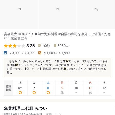
宴会最大100名OK！◆旬の海鮮料理や自慢の寿司を存分にご堪能くださ
い！完全個室有
3.25
106
3030
人
人
￥3,000～￥3,999
￥1,000～￥1,999
...ちなみに、あとから来店した方が『ご飯は酢
飯
で』と言っていたので、私も今
度は酢
飯
チャレンジしてみたいです。 確かに豪快 ＃２９１１...内容と評価は次
の通りです。【◎、○、△】 海鮮丼 冷たい酢
飯
ではなく温かいご飯で供される
丼...
木
金
土
日
月
火
水
空席
6
7
8
9
10
11
12
8
/
情報
魚菜料理 二代目 みつい
堺筋本町駅 332m / 創作料理、海鮮、ふぐ