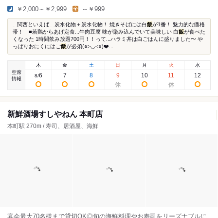
￥2,000～￥2,999
～￥999
...関西といえば…炭水化物＋炭水化物！ 焼きそばには白
飯
が1番！ 魅力的な価格
帯！ ■若鶏からあげ定食...牛肉豆腐 味が染み込んでいて美味しい 白
飯
が食べた
くなった 1時間飲み放題700円！！って...ハラミ丼は白ごはんに盛りました〜 や
っぱりおにくにはご
飯
が必須(๑>◡<๑)❤️...
木
金
土
日
月
火
水
空席
6
7
8
9
10
11
12
8
/
情報
新鮮酒場すしやねん 本町店
本町駅 270m / 寿司、居酒屋、海鮮
宴会最大70名様まで貸切OK◎旬の海鮮料理やお寿司をリーズナブルに