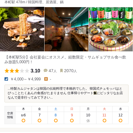
本町駅 478m / 韓国料理、居酒屋、鍋
【本町駅5分】会社宴会にオススメ。組数限定・サムギョプサル食べ飲
み放題5,000円！
3.10
47
2070
人
人
￥4,000～￥4,999
-
...特製カムジャタンは韓国の伝統料理で本格的でした。 韓国式チュモッパはと
びっことたくあんの食感がたまりません 仕事帰りやデート
飯
にピッタリなお店
なんで是非行ってみて下さい...
木
金
土
日
月
火
水
空席
6
7
8
9
10
11
12
8
/
情報