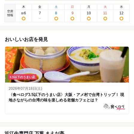
木
金
土
日
月
火
水
空席
6
7
8
9
10
11
12
8
/
情報
おいしいお店を発見
3.5以下のうまい店
2026年07月18日(土)
〈食べログ3.5以下のうまい店〉大阪・アメ村で台湾トリップ！ 現
地さながらの台湾の味を楽しめる老舗カフェとは？
近江牛専門店 万葉 まえだ亭