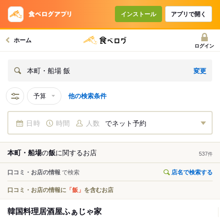
インストール
アプリで開く
ホーム
ログイン
変更
本町・船場 飯
予算
他の検索条件
日時
時間
人数
でネット予約
本町・船場
の
飯
に関する
お店
537
件
口コミ・お店の情報
で検索
店名で検索する
口コミ・お店の情報に
「飯」
を含むお店
韓国料理居酒屋ふぁじゃ家