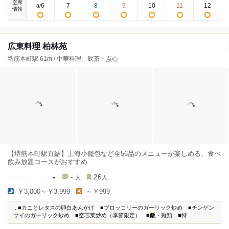
空席
6
7
8
9
10
11
12
8
/
情報
広東料理 柏林苑
堺筋本町駅 61m / 中華料理、飲茶・点心
【堺筋本町駅直結】上海小籠包など全56品のメニューが楽しめる、食べ
飲み放題コースがおすすめ
-
-
26
人
人
￥3,000～￥3,999
～￥999
...■カニとレタスの卵白あんかけ ■ブロッコリーのガーリック炒め ■チンゲン
サイのガーリック炒め ■空芯菜炒め（季節限定） ■
飯
・麺類 ■特...