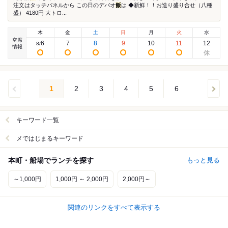
注文はタッチパネルから この日のデバオ
飯
は ◆新鮮！！お造り盛り合せ（八種
盛） 4180円 大トロ...
木
金
土
日
月
火
水
空席
6
7
8
9
10
11
12
8
/
情報
1
2
3
4
5
6
キーワード一覧
メではじまるキーワード
本町・船場でランチを探す
もっと見る
～1,000円
1,000円 ～ 2,000円
2,000円～
関連のリンクをすべて表示する