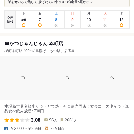
飯をせいろで蒸して 揚げたての小ぶりの海老天3尾がオン...
木
金
土
日
月
火
水
空席
6
7
8
9
10
11
12
8
/
情報
串かつじゃんじゃん 本町店
堺筋本町駅 499m / 串揚げ、もつ鍋、居酒屋
本場新世界名物串かつ・どて焼・もつ鍋専門店！宴会コース串かつ・逸
品食べ飲み放題4700円
3.08
96
2661
人
人
￥2,000～￥2,999
～￥999