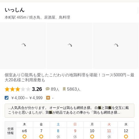
いっしん
本町駅 465m / 焼き鳥、居酒屋、鳥料理
個室あり◎龍馬も愛したこだわりの地鶏料理を堪能！コース5000円～最
大20名様ご利用座敷も
3.26
89
5863
人
人
￥4,000～￥4,999
-
...人気具合が分かります。 オーダーは鶏もも網焼き膳。 白
飯
と鶏
飯
を交互に戴
こうかと思いましたが、鶏
飯
が絶品であるとの事から「鶏もも網焼き膳...
木
金
土
日
月
火
水
空席
6
7
8
9
10
11
12
8
/
情報