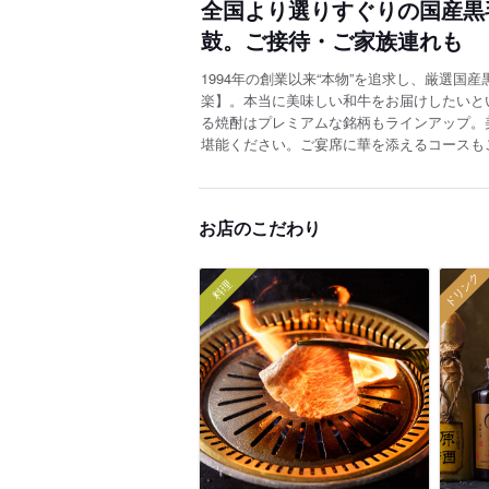
全国より選りすぐりの国産黒
鼓。ご接待・ご家族連れも
1994年の創業以来“本物”を追求し、厳選
楽】。本当に美味しい和牛をお届けしたいと
る焼酎はプレミアムな銘柄もラインアップ。
堪能ください。ご宴席に華を添えるコースも
お店のこだわり
ドリンク
料理