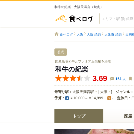
和牛の紀楽 - 大阪天満宮（焼肉）
食べログ
食べログ
大阪
大阪 焼肉
大阪市 焼肉
天満
公式
国産黒毛和牛とプレミアム焼酎を堪能
和牛の紀楽
3.69
151
人
最寄り駅：
大阪天満宮駅
[
大阪
]
ジャンル：
予算：
定休日：
￥10,000～￥14,999
-
トップ
座席