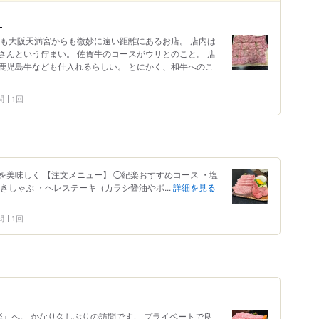
り
らも大阪天満宮からも微妙に遠い距離にあるお店。 店内は
さんという佇まい。 佐賀牛のコースがウリとのこと。 店
鹿児島牛なども仕入れるらしい。 とにかく、和牛へのこ
問
1回
美味しく 【注文メニュー】 ◯紀楽おすすめコース ・塩
きしゃぶ ・ヘレステーキ（カラシ醤油やポ...
詳細を見る
問
1回
紀楽』へ。 かなり久しぶりの訪問です。 プライベートで良