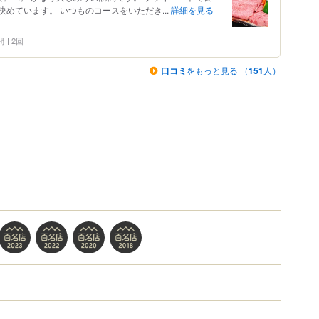
めています。 いつものコースをいただき...
詳細を見る
問
2回
口コミ
をもっと見る （
151
人）