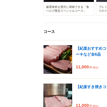
厳選食材を贅沢に堪能できる「食
プレ
べログ限定スペシャルコース」
りの
コース
【紀楽おすすめコ
ーキなど全6品
11,000
円
(税込)
【紀楽すき焼きコ
11,000
円
(税込)