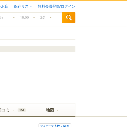
たお店
保存リスト
無料会員登録/ログイン
口コミ
地図
151
ディナーで人数 × 50pt