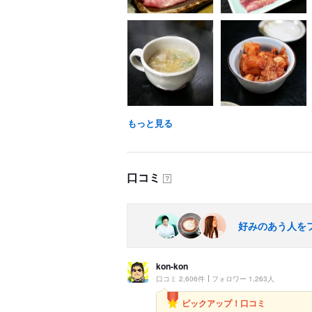
もっと見る
口コミ
？
好みのあう人を
kon-kon
口コミ 2,606件
フォロワー 1,263人
ピックアップ！口コミ