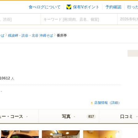
食べログについて
保有Vポイント
予約確認
行っ
そば
残波岬・読谷・北谷 沖縄そば
番所亭
10612
人
日
店舗情報（詳細）
ュー・コース
写真
口コミ
817