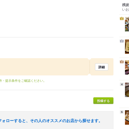
残波
いお
1
2
3
詳細
条件・提示条件をご確認ください。
4
投稿する
5
フォローすると、その人のオススメのお店から探せます。