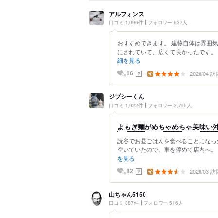
アルフォンス
口コミ 1,096件
フォロワー 637人
おすすめできます。 建物自体は雰囲
にされていて、広くて良かったです。 
細を見る
2026/04 訪
？
16
ジプシーくん
口コミ 1,922件
フォロワー 2,795人
よもぎ麺がめちゃめちゃ美味い沖
読谷でお昼ごはんを食べることになっ
空いていたので、車を停めて店内へ。 
を見る
2026/03 訪
？
82
山ちゃん5150
口コミ 387件
フォロワー 516人