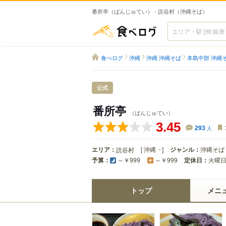
番所亭（ばんじゅてい） - 読谷村（沖縄そば）
食べログ
食べログ
沖縄
沖縄 沖縄そば
本島中部 沖縄
公式
番所亭
（ばんじゅてい）
3.45
293
人
エリア：
[
沖縄
]
ジャンル：
沖縄そば
読谷村
予算：
定休日：
火曜
～￥999
～￥999
トップ
メニ