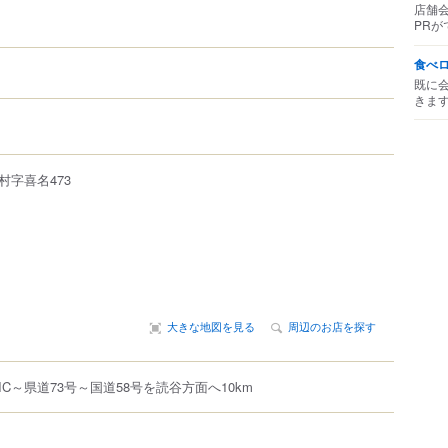
店舗
PRが
食べ
既に
きま
村
字喜名473
大きな地図を見る
周辺のお店を探す
C～県道73号～国道58号を読谷方面へ10km