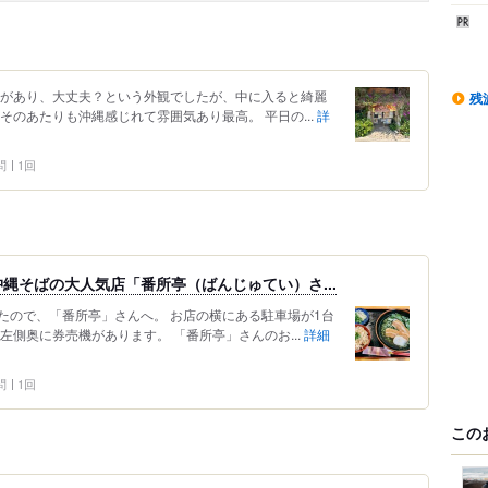
気があり、大丈夫？という外観でしたが、中に入ると綺麗
残
そのあたりも沖縄感じれて雰囲気あり最高。 平日の...
詳
問
1回
縄そばの大人気店「番所亭（ばんじゅてい）さ...
たので、「番所亭」さんへ。 お店の横にある駐車場が1台
左側奥に券売機があります。 「番所亭」さんのお...
詳細
問
1回
この