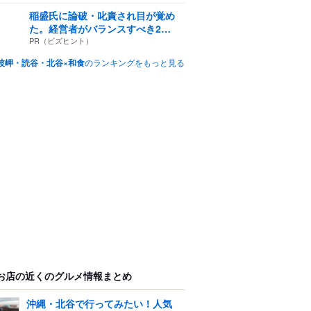
稲盛氏に論破・叱責され目が覚め
た。経営者がバランスすべき2
つ...
PR（ビズヒント）
波岬・読谷・北谷×和食
のランキングをもっと見る
お店の近くのグルメ情報まとめ
沖縄・北谷で行ってみたい！人気