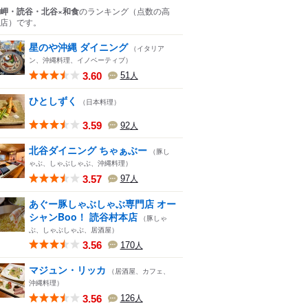
岬・読谷・北谷×和食
のランキング
（点数の高
店）
です。
星のや沖縄 ダイニング
（イタリア
ン、沖縄料理、イノベーティブ）
3.60
51
人
ひとしずく
（日本料理）
3.59
92
人
北谷ダイニング ちゃぁぶー
（豚し
ゃぶ、しゃぶしゃぶ、沖縄料理）
3.57
97
人
あぐー豚しゃぶしゃぶ専門店 オー
シャンBoo！ 読谷村本店
（豚しゃ
ぶ、しゃぶしゃぶ、居酒屋）
3.56
170
人
マジュン・リッカ
（居酒屋、カフェ、
沖縄料理）
3.56
126
人