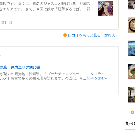
舗店です。 近くに、喜名のジャスコと呼ばれる「池城ス
エリアです。 さて、今回は娘が「紅芋ざるそば」...
詳
 訪問
1回
口コミ
をもっと見る （
293
人）
め
気店！県内エリア別30選
史が魅力の観光地・沖縄県。「ゴーヤチャンプルー」、「タコライ
ルメも豊富で多くの観光客が訪れます。今回は、そ...
記事を読む»
食べ