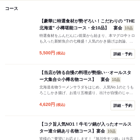
コース
【豪華に特選食材が勢ぞろい！こだわりの “THE
北海道” 小樽堪能コース・全10品】 宴会
10品
特選食材をふんだんに♪前菜から始まり、本マグロ中トロ
も入った新鮮魚介の七種盛！人気のかき揚げは勿論、牡
蠣を使った出汁が堪らない餡かけ。メインには、高級ズ
ワイ蟹を含んだ『ガンガン焼き』をご用意！口に含むと
5,500
円
(税込)
詳細・予約
海鮮の旨味がジュワーっと口いっぱいに！他にも、希少
十勝産神居牛の霜降りステーキ、豪華海鮮とイクラがた
っぷり盛られたこぼれ寿司・・・。是非、ご堪能くださ
【当店が誇る自慢の料理が勢揃い‥オールスタ
い☆
ー大集合☆小樽名物コース】 宴会
10品
北海道名物ラーメンサラダをはじめ、人気No.1のとうも
ろこしかき揚げ、お造り五種盛り、出汁が自慢のじゃが
芋饅頭。メインには北海道産のホタテと牡蠣が入ったガ
ンガン焼きをご用意！缶の中で蒸しあげられた海鮮はふ
4,620
円
(税込)
詳細・予約
っくらとして旨味倍増！他にも十勝産神居牛の霜降りス
テーキ、勿論〆には名物小樽軍艦。自信を持って提供す
る商品が勢揃い！是非当店のオールスターの料理をご賞
【コク旨人気NO1！牛モツ鍋が入ったオールス
味下さい。
ター達☆鍋あり名物コース】宴会
10品
皆様のご要望にお応えします！『旭川牛モツ鍋』は当店