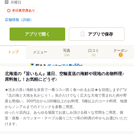
月曜日
本日夜空席あり
店舗情報（詳細）
アプリで開く
アプリで保存
写真
口コミ
クーポン
トップ
メニュー
246
59
3
50
貯まる
ディナーで人数×
pt
北海道の『旨いもん』連日、空輸直送の海鮮や現地の名物料理♪
席料無し！お気軽にどうぞ♪
★活きの良い海鮮を奈良で一番コスパ良く食べれるお店★を目指します(^^)/
『北の海と大地を丸かじり！』魚介だけでなく広大な大地で育まれた肉や野
菜も勢揃い。300円台から100種以上のお料理、5種以上のコース料理、地酒
からノンアルまでのドリンクを多数ご用意。
ゆったり店内は、あらゆる場面でお楽しみ頂ける様々な空間をご用意。個
室・座敷・カウンター・テーブル掘りごたつ等の90席の中からお選びいただ
けます。