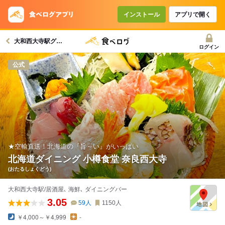
コースで使えるクーポン
戻る
インストール
アプリで開く
大和西大寺駅グルメへ
クーポンを利用せず予約する
ログイン
公式
★空輸直送！北海道の『旨～い』がいっぱい
北海道ダイニング 小樽食堂 奈良西大寺
(おたるしょくどう)
大和西大寺駅/居酒屋､ 海鮮､ ダイニングバー
3.05
59
人
1150
人
￥4,000～￥4,999
-