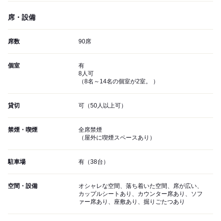
席・設備
席数
90席
個室
有
8人可
（8名～14名の個室が2室。 ）
貸切
可（50人以上可）
禁煙・喫煙
全席禁煙
（屋外に喫煙スペースあり）
駐車場
有（38台）
空間・設備
オシャレな空間、落ち着いた空間、席が広い、
カップルシートあり、カウンター席あり、ソフ
ァー席あり、座敷あり、掘りごたつあり