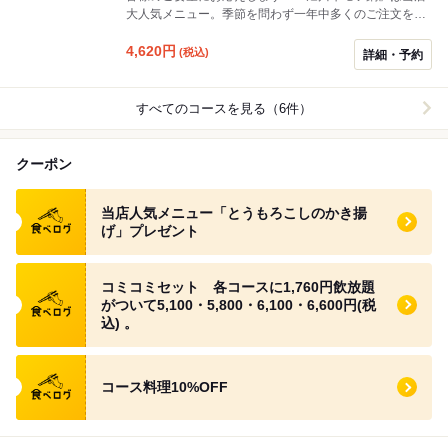
大人気メニュー。季節を問わず一年中多くのご注文をい
ただきます。「なんで鍋の入ったコースは冬の時期しか
ないの？」との多くのご意見。そこで、もつ鍋が入った
4,620
円
(税込)
詳細・予約
名物コースの登場です。他もオールスターがズラッと。
人気No.1とうもろこしかき揚げ、焼ホタテと厳選蒸し牡
蠣、神居牛の霜降りステーキ‥など。ご満足間違いなし
すべてのコースを見る（6件）
です♪
クーポン
食べログ クーポン
当店人気メニュー「とうもろこしのかき揚
げ」プレゼント
食べログ クーポン
コミコミセット 各コースに1,760円飲放題
がついて5,100・5,800・6,100・6,600円(税
込) 。
食べログ クーポン
コース料理10%OFF