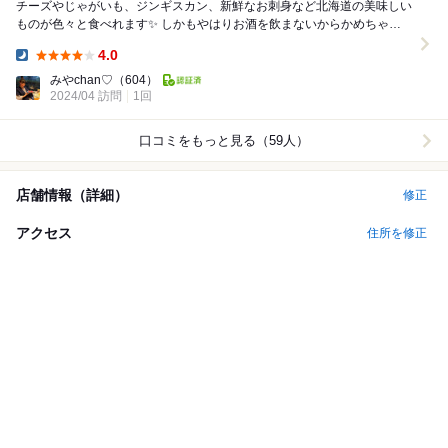
チーズやじゃがいも、ジンギスカン、新鮮なお刺身など北海道の美味しい
ものが色々と食べれます✨ しかもやはりお酒を飲まないからかめちゃく
ちゃ安い！ 二人で4000円台でお食事出...
4.0
Dinner:
みやchan♡
（604）
2024/04 訪問
1回
口コミをもっと見る（59人）
店舗情報（詳細）
修正
アクセス
住所を修正