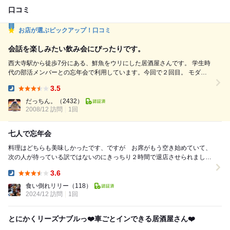
口コミ
お店が選ぶピックアップ！口コミ
会話を楽しみたい飲み会にぴったりです。
西大寺駅から徒歩7分にある、鮮魚をウリにした居酒屋さんです。 学生時
代の部活メンバーとの忘年会で利用しています。今回で２回目。 モダン
で和風な店内、は黒と赤を基調に配色されています。 個室がたくさんあ
3.5
るので、デートにもいけるでしょう。 お店の手配は別の子がやってくれ
Dinner:
るので価格は推定です。 飲み放題付のコースでいただき、￥5000を幹事
だっちん。
（2432）
に支払い、お釣りを次回に繰り越すシステムにして...
2008/12 訪問
1回
七人で忘年会
料理はどちらも美味しかったです、ですが お席がもう空き始めていて、
次の人が待っている訳ではないのにきっちり２時間で退店させられまし
た、飲み放題コースでもなく単品で注文していたのでも...
3.6
Dinner:
食い倒れリリー
（118）
2024/12 訪問
1回
とにかくリーズナブルっ❤️車ごとインできる居酒屋さん❤️