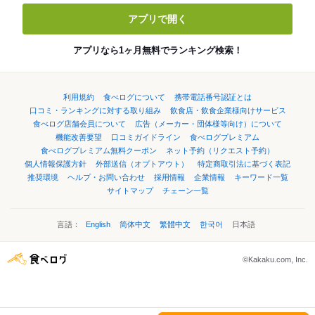
アプリで開く
アプリなら1ヶ月無料でランキング検索！
利用規約
食べログについて
携帯電話番号認証とは
口コミ・ランキングに対する取り組み
飲食店・飲食企業様向けサービス
食べログ店舗会員について
広告（メーカー・団体様等向け）について
機能改善要望
口コミガイドライン
食べログプレミアム
食べログプレミアム無料クーポン
ネット予約（リクエスト予約）
個人情報保護方針
外部送信（オプトアウト）
特定商取引法に基づく表記
推奨環境
ヘルプ・お問い合わせ
採用情報
企業情報
キーワード一覧
サイトマップ
チェーン一覧
言語：
English
简体中文
繁體中文
한국어
日本語
©Kakaku.com, Inc.