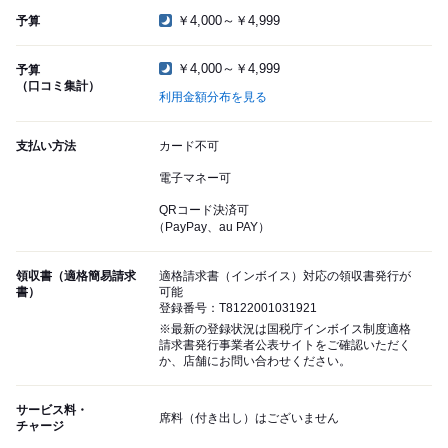
￥4,000～￥4,999
予算
￥4,000～￥4,999
予算
（口コミ集計）
利用金額分布を見る
支払い方法
カード不可
電子マネー可
QRコード決済可
（PayPay、au PAY）
領収書（適格簡易請求
適格請求書（インボイス）対応の領収書発行が
書）
可能
登録番号：T8122001031921
※最新の登録状況は国税庁インボイス制度適格
請求書発行事業者公表サイトをご確認いただく
か、店舗にお問い合わせください。
サービス料・
席料（付き出し）はございません
チャージ