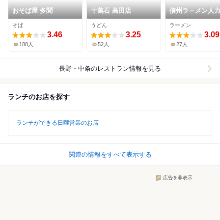
おそば屋 多聞
十萬石 高田店
信州ラ－メン人
高田店
そば
うどん
ラーメン
3.46
3.25
3.09
188人
52人
27人
長野・中条
のレストラン情報を見る
ランチのお店を探す
ランチができる日曜営業のお店
関連の情報をすべて表示する
広告を非表示