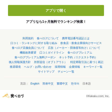
アプリで開く
アプリなら1ヶ月無料でランキング検索！
利用規約
食べログについて
携帯電話番号認証とは
口コミ・ランキングに対する取り組み
飲食店・飲食企業様向けサービス
食べログ店舗会員について
広告（メーカー・団体様等向け）について
機能改善要望
口コミガイドライン
食べログプレミアム
食べログプレミアム無料クーポン
ネット予約（リクエスト予約）
個人情報保護方針
外部送信（オプトアウト）
特定商取引法に基づく表記
推奨環境
ヘルプ・お問い合わせ
採用情報
企業情報
キーワード一覧
サイトマップ
チェーン一覧
言語：
English
简体中文
繁體中文
한국어
日本語
©Kakaku.com, Inc.