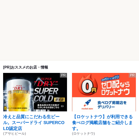
[PR]おススメのお店・情報
PR
PR
冷えと品質にこだわる生ビー
【ロケットナウ】が利用できる
ル。スーパードライ SUPERCO
食べログ掲載店舗をご紹介しま
LD認定店
す。
(アサヒビール)
(ロケットナウ)