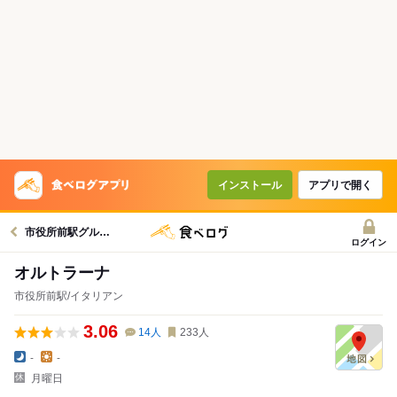
インストール
アプリで開く
市役所前駅グルメへ
ログイン
オルトラーナ
市役所前駅/イタリアン
3.06
14
人
233
人
-
-
月曜日