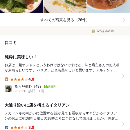
すべての写真を見る（26件）
広告を非表示
口コミ
純粋に美味しい！
お店は、超オシャレというわけではないですけど、味と店主さんのお人柄
が素晴らしいです。 パスタ、どれも美味しいと思います。アルデンテの
パスタがとても美味しい。ソースも多めです。クリ...
4.0
Lunch:
るぅ@長野
（49）
2025/10 訪問
1回
大通り沿いに店を構えるイタリアン
メガドンキの向かいに位置する 誰が見ても看板からすぐ分かるイタリア
ンのお店に初訪問 日曜日の18時ごろに予約なしで訪れましたが、 先客は
おらずでスムーズに席まで案内しても...
3.9