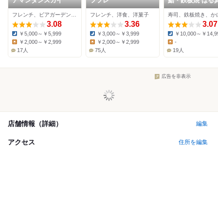
アマンダンスカイ
フフレ
鮨・鉄板焼 はる真
店
フレンチ、ビアガーデン、スイーツ
フレンチ、洋食、洋菓子
寿司、鉄板焼き、か
3.08
3.36
3.07
￥5,000～￥5,999
￥3,000～￥3,999
￥10,000～￥14,9
Dinner:
Dinner:
Dinner:
￥2,000～￥2,999
￥2,000～￥2,999
-
Lunch:
Lunch:
Lunch:
17人
75人
19人
広告を非表示
店舗情報（詳細）
編集
アクセス
住所を編集