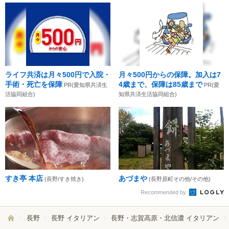
ライフ共済は月々500円で入院・
月々500円からの保障。加入は7
手術・死亡を保障
4歳まで、保障は85歳まで
PR(愛知県共済生
PR(愛
活協同組合)
知県共済生活協同組合)
すき亭 本店
あづまや
(長野/すき焼き)
(長野原町その他/その他)
Recommended by
長野
長野 イタリアン
長野・志賀高原・北信濃 イタリアン