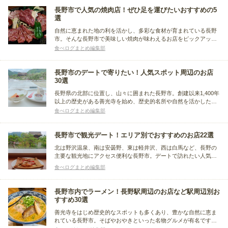
ひチェックしてみてください。
長野市で人気の焼肉店！ぜひ足を運びたいおすすめの5
選
自然に恵まれた地の利を活かし、多彩な食材が育まれている長野
市。そんな長野市で美味しい焼肉が味わえるお店をピックアップ
して紹介します。ブランド牛である信州プレミアム牛肉や、和牛
食べログまとめ編集部
を一頭買いして希少部位までとことん味わえる焼肉店など、週末
にゆっくり訪れたい焼肉店をまとめました。
長野市のデートで寄りたい！人気スポット周辺のお店
30選
長野県の北部に位置し、山々に囲まれた長野市。創建以来1,400年
以上の歴史がある善光寺を始め、歴史的名所や自然を活かした見
どころもたくさんあります。そんな長野市でのデートでおすすめ
食べログまとめ編集部
のお店をまとめました。長野市内の人気スポットの周辺のお店を
紹介します。
長野市で観光デート！エリア別でおすすめのお店22選
北は野沢温泉、南は安曇野、東は軽井沢、西は白馬など、長野の
主要な観光地にアクセス便利な長野市。デートで訪れたい人気ス
ポットがたくさんあります。今回は、デート途中のランチや食べ
食べログまとめ編集部
歩き、ディナーにおすすめのお店をご紹介！善光寺、戸隠神社、
長野駅周辺のエリアに分けてまとめました。
長野市内でラーメン！長野駅周辺のお店など駅周辺別お
すすめ30選
善光寺をはじめ歴史的なスポットも多くあり、豊かな自然に恵ま
れている長野市。そばやおやきといった名物グルメが有名です