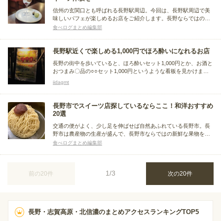
信州の玄関口とも呼ばれる長野駅周辺。今回は、長野駅周辺で美
味しいパフェが楽しめるお店をご紹介します。長野ならではの旬
のフルーツを使用したパフェや、さっぱりとした和風パフェな
食べログまとめ編集部
ど、長野駅周辺で味わえるおすすめパフェをまとめました。
長野駅近くで楽しめる1,000円でほろ酔いになれるお店
長野の街中を歩いていると、ほろ酔いセット1,000円とか、お酒と
おつまみ〇品の○○セット1,000円というような看板を見かけま
す。 何度かその前を通り過ぎていたら、いつの間にか、お店のド
iidagmt
アを開けていました。 いずれもそのお店らしい味があります。そ
んな12軒のお店を、長野駅に近い順から紹介します。
長野市でスイーツ店探しているならここ！和洋おすすめ
20選
交通の便がよく、少し足を伸ばせば自然あふれている長野市。長
野市は農産物の生産が盛んで、長野市ならではの新鮮な果物を使
ったスイーツを楽しめるお店がたくさんあります。今回は、長野
食べログまとめ編集部
市のイートインやテイクアウトでスイーツが楽しめるお店をまと
めました。
1/3
前の20件
次の20件
長野・志賀高原・北信濃のまとめアクセスランキングTOP5