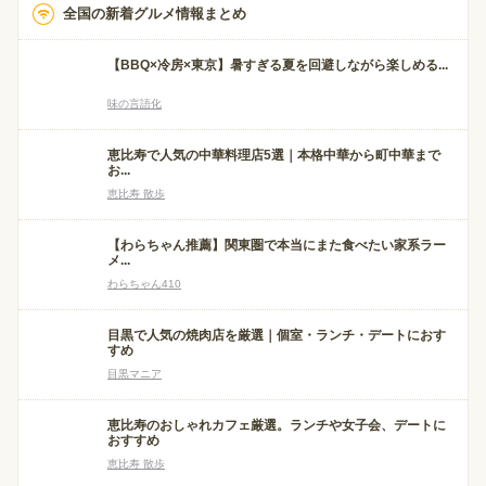
全国の新着グルメ情報まとめ
【BBQ×冷房×東京】暑すぎる夏を回避しながら楽しめる...
味の言語化
恵比寿で人気の中華料理店5選｜本格中華から町中華まで
お...
恵比寿 散歩
【わらちゃん推薦】関東圏で本当にまた食べたい家系ラー
メ...
わらちゃん410
目黒で人気の焼肉店を厳選｜個室・ランチ・デートにおす
すめ
目黒マニア
恵比寿のおしゃれカフェ厳選。ランチや女子会、デートに
おすすめ
恵比寿 散歩