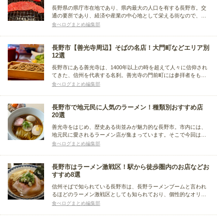
長野県の県庁市在地であり、県内最大の人口を有する長野市。交
通の要所であり、経済や産業の中心地として栄える街なので、家
族や友人と一緒に買い物や食事に訪れる人も多いことでしょう。
食べログまとめ編集部
この記事では、長野市内でおすすめの焼肉屋さんを、エリア別に
まとめました。
長野市【善光寺周辺】そばの名店！大門町などエリア別
12選
長野市にある善光寺は、1400年以上の時を超えて人々に信仰され
てきた、信州を代表する名刹。善光寺の門前町には参拝者をもて
なすそば屋さんが集まったとされ、現在も多くのそばの名店が軒
食べログまとめ編集部
を連ねます。お店ごとに特色やこだわりが光る、善光寺周辺のそ
ば屋さんをエリア別にまとめました。
長野市で地元民に人気のラーメン！種類別おすすめ店
20選
善光寺をはじめ、歴史ある街並みが魅力的な長野市。市内には、
地元民に愛されるラーメン店が集まっています。そこで今回は、
深夜営業のお店や通し営業のお店など、長野市で美味しいラーメ
食べログまとめ編集部
ンが食べられるおすすめのお店をまとめました。
長野市はラーメン激戦区！駅から徒歩圏内のお店などお
すすめ8選
信州そばで知られている長野市は、長野ラーメンブームと言われ
るほどのラーメン激戦区としても知られており、個性的なオリジ
ナルラーメンが多いのも特徴的です。幅広いバリエーションの
食べログまとめ編集部
様々な長野ラーメンをまとめました。長野市を訪れた際には、ぜ