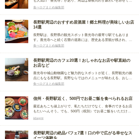
も人気の「善光寺」があり、周辺は昼夜問わず賑わいをみせてい
ます。今回は、長野市で女子会に人気のお店をまとめました。個
食べログまとめ編集部
室があるお店や、おしゃれな内装のお店など、女子会が盛り上が
るようなレストランを紹介します。
長野駅周辺のおすすめ居酒屋！郷土料理が美味しいお店
14選
長野駅は、長野県の観光スポット善光寺の最寄り駅でもありま
す。善光寺へと続く石畳の道路には、歴史ある景観が残され、観
光気分を盛り上げてくれると人気です。今回は、そんな長野駅周
食べログまとめ編集部
辺のおすすめ居酒屋をまとめました。郷土料理が美味しいおすす
めのお店や、地元の方に愛される人気居酒屋などを紹介します。
長野駅周辺のカフェ20選！おしゃれなお店や駅直結の
お店など
善光寺や城山動物園など魅力的なスポットが近く、長野観光の拠
点にもなる長野駅。長野ならではのメニューが味わえる、おしゃ
れなカフェやモーニングOKのカフェ、駅直結で便利なカフェなど
食べログまとめ編集部
が多数存在します。ここでは、長野駅周辺でおすすめのカフェを
利用目的別にまとめました。
信州・長野駅近く、500円でお昼ご飯を食べられるお店
最近あちこち値上がりで、私たちだけでなく、食事のできるお店
もたいへんそう。でも、500円（税別）でお昼ご飯をいただける
お店が長野駅近くに何軒もあります。そのお値打ちなお昼ご飯を
iidagmt
召し上がっていただきたいお店を紹介します。
長野駅周辺の絶品パフェ7選！口の中で広がる幸せなス
イーツ体験を