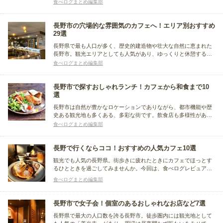
が、最近は長野市全域に様々なスタイルのラーメン店が増えてき
食べログまとめ編集部
ています。そんな長野市でおすすめのラーメン店を、長野駅、市
役所前駅、権堂駅など駅周辺のエリア別にまとめました。
長野市の穴場的な雰囲気のカフェへ！エリア別おすすめ
29選
長野県で最も人口が多く、歴史的建造物や壮大な自然に恵まれた
長野市。観光エリアとしても人気があり、ゆっくりと休憩するの
にぴったりなカフェもたくさんあります。そこで今回は長野市内
食べログまとめ編集部
の各エリアで、穴場だと評判のカフェを中心にまとめました。
長野市で探すおしゃれランチ！カフェから和食まで10
選
長野市は自然が豊かなロケーションでありながら、都市機能や歴
史ある観光地も多くある、多彩な街です。飲食店も多様性があ
り、センスの良いおしゃれなランチが食べられるお店も充実して
食べログまとめ編集部
いるんですよ。この記事ではおすすめのお店を、カフェ、イタリ
アン、和食など、ジャンル別にまとめました。
長野で行くならココ！おすすめの人気カフェ10選
観光でも人気の長野県。街歩きに疲れたときにカフェでほっとす
るひとときを過ごしてみませんか。今回は、食べログレビュアー
がおすすめする長野のカフェをまとめました。静かな夜の時間を
食べログまとめ編集部
過ごしたいときなどにもぜひ訪れてみてください！
長野市で女子会！個室のあるおしゃれなお店など7選
長野県で最大の人口数を誇る長野市。徒歩圏内には観光地として