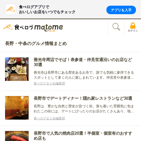
食べログアプリで
アプリを入手
おいしいお店をいつでもチェック
ログイン
長野・中条のグルメ情報まとめ
善光寺周辺でそば！表参道・仲見世通沿いのお店など
30選
善光寺は長野市にある歴史あるお寺で、誰でも気軽に参拝できる
スポットとして多くの人に親しまれています。仲見世や表参道に
は、食べ歩きやお土産探しにぴったりのお店がいっぱい！今回
食べログまとめ編集部
は、善光寺から徒歩や車でふらっと立ち寄れる、人気のそば屋さ
んをまとめました。
長野市でデートディナー！隠れ家レストランなど30選
長野は、豊かな自然と歴史が息づく街。落ち着いた雰囲気に包ま
れたこの街には、デートにぴったりのお店がたくさんあり、地元
の旬の食材を活かした飲食店も豊富で、和食から洋食、カフェま
食べログまとめ編集部
でジャンルもさまざま。今回は、そんな長野でのディナーデート
におすすめの飲食店を、お店のタイプ別にまとめました。
長野市で人気の焼肉店20選！半個室・個室有のおすす
め店も