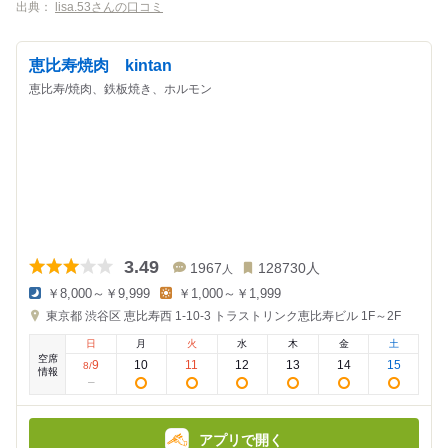
出典：
lisa.53さんの口コミ
恵比寿焼肉 kintan
恵比寿/焼肉、鉄板焼き、ホルモン
3.49
1967
128730
人
人
￥8,000～￥9,999
￥1,000～￥1,999
夜
昼
東京都
渋谷区 恵比寿西 1-10-3
トラストリンク恵比寿ビル 1F～2F
の
の
金
金
日
月
火
水
木
金
土
額
額
空席
:
:
9
10
11
12
13
14
15
8
/
情報
アプリで開く