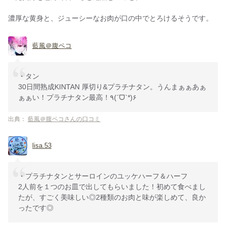
濃厚な黄身と、ジューシーなお肉が口の中でとろけるそうです。
藍風＠腹ペコ
・タン
30日間熟成KINTAN 厚切り&プラチナタン。うんまぁぁあぁ
ぁぁい！プラチナタン最高！٩(ˊᗜˋ*)۶
出典：
藍風＠腹ペコさんの口コミ
lisa.53
・プラチナタンとサーロインのユッケハーフ＆ハーフ
2人前を１つのお皿で出してもらいました！初めて食べまし
たが、すごく美味しい◎2種類のお肉と味が楽しめて、良か
ったです◎