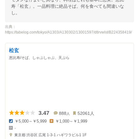
寿「松玄」。一品料理に絶品そば。何を食べても間違いな
し。
出典：
https://tabelog.com/tokyo/A1303/A130302/13001597/dtlrvwlst/B224358419/
松玄
恵比寿/そば、しゃぶしゃぶ、天ぷら
3.47
888
52061
人
人
￥5,000～￥5,999
￥1,000～￥1,999
夜
昼
-
の
の
金
金
東京都
渋谷区 広尾 1-3-1
ハギワラビル1 1F
額
額