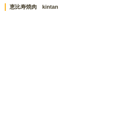
恵比寿焼肉 kintan
パルテノペ 恵比寿店
イル・ボッカローネ
ヴァカンツァ
ビストロ カルネジーオ
トスカネリア
ブラチェリア デリツィオーゾ イタリア
ristorante della collina
その他恵比寿駅周辺でデートにおすすめのお店
CINA New Modern Chinese
水刺間
中村 玄