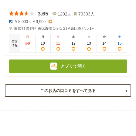
3.65
1202
79303
人
人
￥8,000～￥9,999
-
夜
昼
東京都
渋谷区 恵比寿南 1-8-1
STM恵比寿ビル 1F
の
の
金
金
日
月
火
水
木
金
土
額
額
空席
:
:
9
10
11
12
13
14
15
8
/
情報
アプリで開く
このお店の口コミをすべて見る