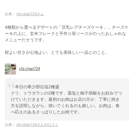
出典：
chi-chan724さん
4種類から選べるデザートの「豆乳レアチーズケーキ」。チーズケ
ーキの上に、玄米フレークと手作り苺ソースがのったおしゃれな
メニューだそうです。
程よい甘さが心地よい、とても美味しい一品とのこと。
chi-chan724
・本日の希少部位塩2種盛
クリ、トウガラシの2種です、藻塩と柚子胡椒をお好みでつ
けていただきます。最初のお肉はお店の方が、丁寧に焼き
方を説明しながら、焼いてくれるのも嬉しい。お肉は、食
べ応えのあるさっぱりしたお肉です。
出典：
chi-chan724さんの口コミ