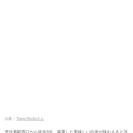
出典：
Tokyo Rocksさん
恵比寿駅西口から徒歩3分、厳選した美味しい白米が味わえると評