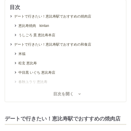
目次
デートで行きたい！恵比寿駅でおすすめの焼肉店
恵比寿焼肉 kintan
うしごろ 貫 恵比寿本店
デートで行きたい！恵比寿駅でおすすめの和食店
米福
松玄 恵比寿
中目黒 いぐち 恵比寿店
春秋ユラリ 恵比寿
デートで行きたい！恵比寿駅でおすすめのフレンチのお店
目次を開く
ル・リオン
クニオミ
デートで行きたい！恵比寿駅でおすすめの焼肉店
TOOTH TOOTH TOKYO
デートで行きたい！恵比寿駅でおすすめのイタリアンのお店