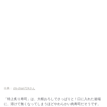
出典：
chi-chan724さん
「特上炙り寿司」は、大根おろしでさっぱりと！口に入れた途端
に、溶けて無くなってしまうほどやわらかい肉寿司だそうです。