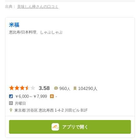
出典：
美味しん棒さんの口コミ
米福
恵比寿/日本料理、しゃぶしゃぶ
3.58
960
104290
人
人
￥6,000～￥7,999
-
夜
昼
月曜日
の
の
金
金
東京都
渋谷区 恵比寿西 1-4-2
川田ビル B1F
額
額
:
:
アプリで開く