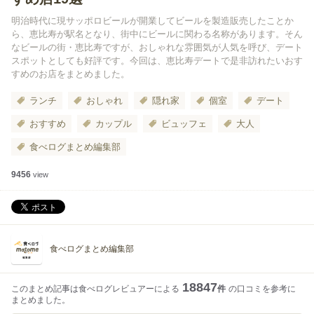
明治時代に現サッポロビールが開業してビールを製造販売したことか
ら、恵比寿が駅名となり、街中にビールに関わる名称があります。そん
なビールの街・恵比寿ですが、おしゃれな雰囲気が人気を呼び、デート
スポットとしても好評です。今回は、恵比寿デートで是非訪れたいおす
すめのお店をまとめました。
ランチ
おしゃれ
隠れ家
個室
デート
おすすめ
カップル
ビュッフェ
大人
食べログまとめ編集部
9456
view
食べログまとめ編集部
18847
このまとめ記事は食べログレビュアーによる
件
の口コミを参考に
まとめました。