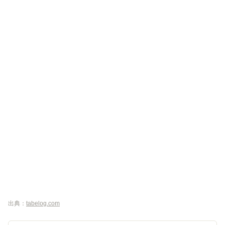
出典：
tabelog.com