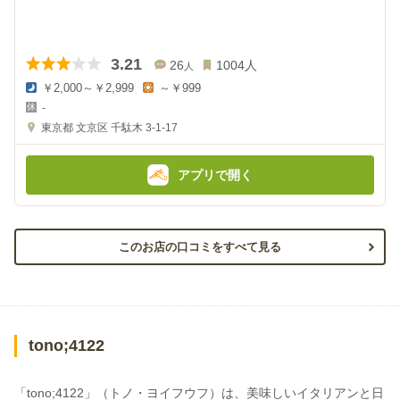
3.21
26
1004
人
人
￥2,000～￥2,999
～￥999
夜
昼
-
の
の
金
金
東京都
文京区 千駄木 3-1-17
額
額
:
:
アプリで開く
このお店の口コミをすべて見る
tono;4122
「tono;4122」（トノ・ヨイフウフ）は、美味しいイタリアンと日