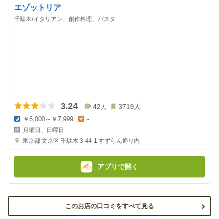
エゾットリア
千駄木/イタリアン、創作料理、パスタ
3.24
42
3719
人
人
￥6,000～￥7,999
-
夜
昼
月曜日、日曜日
の
の
金
金
東京都
文京区 千駄木 3-44-1
すずらん通り内
額
額
:
:
アプリで開く
このお店の口コミをすべて見る