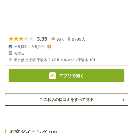
3.35
99
8799
人
人
￥8,000～￥9,999
-
夜
昼
火曜日
の
の
金
金
東京都
文京区 千駄木 3-42-8
ベルメゾン千駄木 101
額
額
:
:
アプリで開く
このお店の口コミをすべて見る
石窯ダイニング DAI