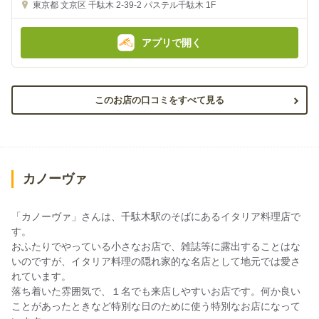
金
金
東京都
文京区 千駄木 2-39-2
パステル千駄木 1F
額
額
:
:
アプリで開く
このお店の口コミをすべて見る
カノーヴァ
「カノーヴァ」さんは、千駄木駅のそばにあるイタリア料理店で
す。
おふたりでやっている小さなお店で、雑誌等に露出することはな
いのですが、イタリア料理の隠れ家的な名店として地元では愛さ
れています。
落ち着いた雰囲気で、１名でも来店しやすいお店です。何か良い
ことがあったときなど特別な日のために使う特別なお店になって