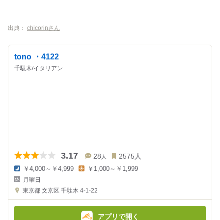
出典：
chicorinさん
tono ・4122
千駄木/イタリアン
3.17
28
2575
人
人
￥4,000～￥4,999
￥1,000～￥1,999
夜
昼
月曜日
の
の
金
金
東京都
文京区 千駄木 4-1-22
額
額
:
:
アプリで開く