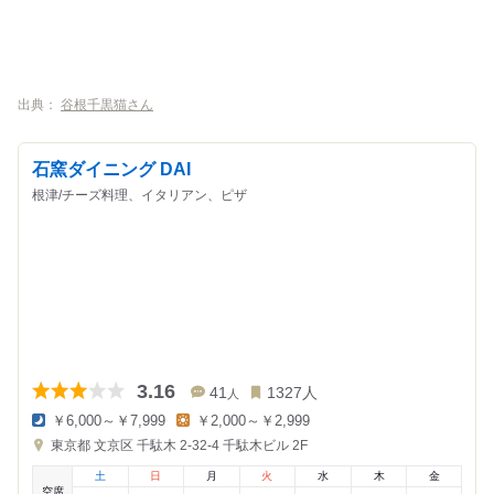
出典：
谷根千黒猫さん
石窯ダイニング DAI
根津/チーズ料理、イタリアン、ピザ
3.16
41
1327
人
人
￥6,000～￥7,999
￥2,000～￥2,999
夜
昼
東京都
文京区 千駄木 2-32-4
千駄木ビル 2F
の
の
金
金
土
日
月
火
水
木
金
額
額
空席