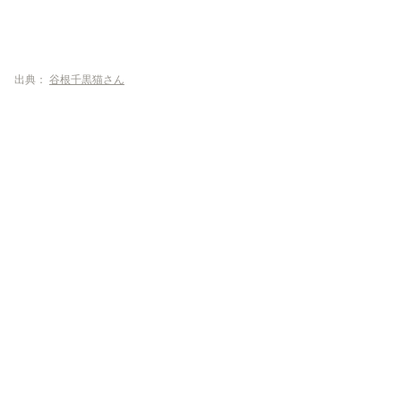
出典：
谷根千黒猫さん