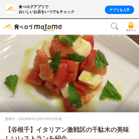
食べログアプリで
アプリを入手
おいしいお店をいつでもチェック
ログイン
更新日：2023/09/10 (2017/02/12作成)
【谷根千】イタリアン激戦区の千駄木の美味
しいレストランを紹介