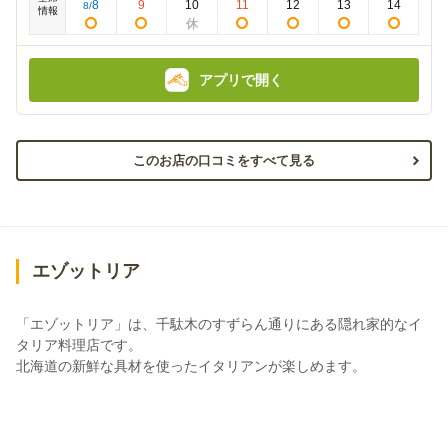
:
:
8
9
10
11
12
13
14
8
/
情報
アプリで開く
このお店の口コミをすべて見る
エゾットリア
「エゾットリア」は、千駄木のすずらん通りにある隠れ家的なイ
タリア料理店です。
北海道の新鮮な具材を使ったイタリアンが楽しめます。