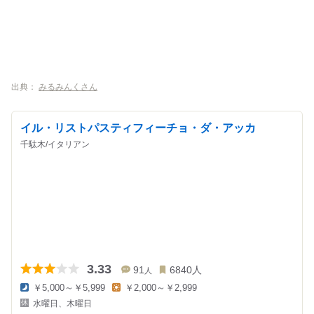
出典：
みるみんくさん
イル・リストパスティフィーチョ・ダ・アッカ
千駄木/イタリアン
3.33
91
6840
人
人
￥5,000～￥5,999
￥2,000～￥2,999
夜
昼
水曜日、木曜日
の
の