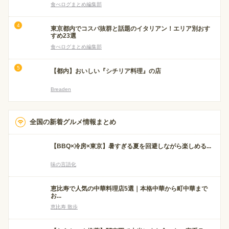
食べログまとめ編集部
東京都内でコスパ抜群と話題のイタリアン！エリア別おす
すめ23選
食べログまとめ編集部
【都内】おいしい『シチリア料理』の店
Breaden
全国の新着グルメ情報まとめ
【BBQ×冷房×東京】暑すぎる夏を回避しながら楽しめる...
味の言語化
恵比寿で人気の中華料理店5選｜本格中華から町中華まで
お...
恵比寿 散歩