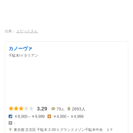
出典：
よだっとさん
カノーヴァ
千駄木/イタリアン
3.29
79
2893
人
人
￥8,000～￥9,999
￥4,000～￥4,999
夜
昼
-
の
の
金
金
東京都
文京区 千駄木 2-30-1
グランドメゾン千駄木中央 １Ｆ
額
額