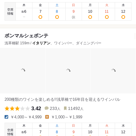
木
金
土
日
月
火
水
空席
6
7
8
9
10
11
12
8
/
情報
ボンマルシェボンテ
浅草橋駅 159m /
イタリアン
、ワインバー、ダイニングバー
200種類のワインを楽しめる!!浅草橋で16年目を迎えるワインバル
3.42
233
11492
人
人
￥4,000～￥4,999
￥1,000～￥1,999
木
金
土
日
月
火
水
空席
6
7
8
9
10
11
12
8
/
情報