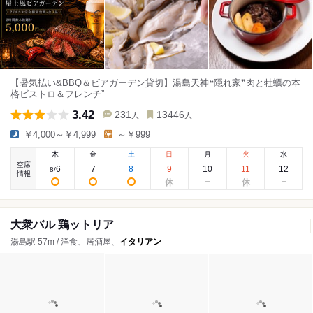
【暑気払い&BBQ＆ビアガーデン貸切】湯島天神❝隠れ家❞肉と牡蠣の本
格ビストロ＆フレンチ”
3.42
231
13446
人
人
￥4,000～￥4,999
～￥999
木
金
土
日
月
火
水
空席
6
7
8
9
10
11
12
8
/
情報
大衆バル 鶏ットリア
湯島駅 57m / 洋食、居酒屋、
イタリアン