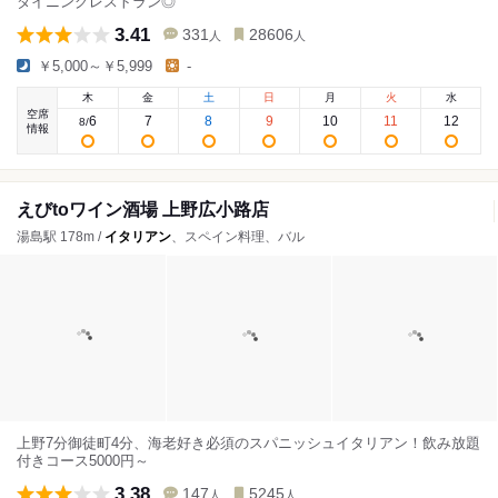
ダイニングレストラン◎
3.41
331
28606
人
人
￥5,000～￥5,999
-
木
金
土
日
月
火
水
空席
6
7
8
9
10
11
12
8
/
情報
えびtoワイン酒場 上野広小路店
湯島駅 178m /
イタリアン
、スペイン料理、バル
上野7分御徒町4分、海老好き必須のスパニッシュイタリアン！飲み放題
付きコース5000円～
3.38
147
5245
人
人