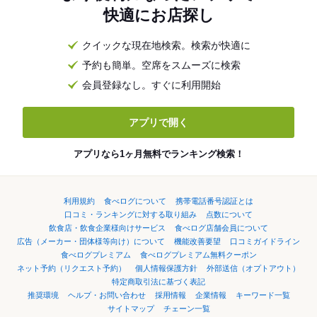
快適にお店探し
クイックな現在地検索。検索が快適に
予約も簡単。空席をスムーズに検索
会員登録なし。すぐに利用開始
アプリで開く
アプリなら1ヶ月無料でランキング検索！
利用規約
食べログについて
携帯電話番号認証とは
口コミ・ランキングに対する取り組み
点数について
飲食店・飲食企業様向けサービス
食べログ店舗会員について
広告（メーカー・団体様等向け）について
機能改善要望
口コミガイドライン
食べログプレミアム
食べログプレミアム無料クーポン
ネット予約（リクエスト予約）
個人情報保護方針
外部送信（オプトアウト）
特定商取引法に基づく表記
推奨環境
ヘルプ・お問い合わせ
採用情報
企業情報
キーワード一覧
サイトマップ
チェーン一覧