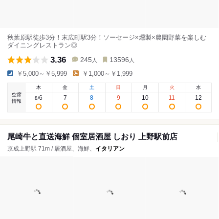
秋葉原駅徒歩3分！末広町駅3分！ソーセージ×燻製×農園野菜を楽しむ
ダイニングレストラン◎
3.36
245
13596
人
人
￥5,000～￥5,999
￥1,000～￥1,999
木
金
土
日
月
火
水
空席
6
7
8
9
10
11
12
8
/
情報
尾崎牛と直送海鮮 個室居酒屋 しおり 上野駅前店
京成上野駅 71m / 居酒屋、海鮮、
イタリアン