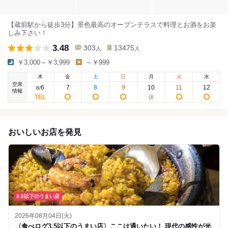
【蔵前駅から徒歩3分】景色最高のオープンテラスで料理とお酒をお楽
しみ下さい！
3.48
303
13475
人
人
￥3,000～￥3,999
～￥999
木
金
土
日
月
火
水
空席
6
7
8
9
10
11
12
8
/
情報
おいしいお店を発見
3.5以下のうまい店
2026年08月04日(火)
〈食べログ3.5以下のうまい店〉ここは通いたい！ 現代の感性が光