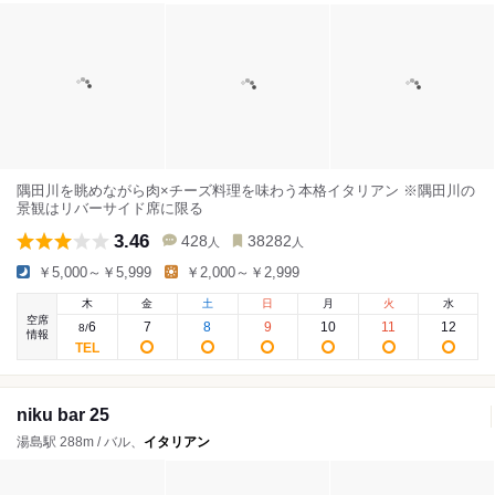
隅田川を眺めながら肉×チーズ料理を味わう本格イタリアン ※隅田川の
景観はリバーサイド席に限る
3.46
428
38282
人
人
￥5,000～￥5,999
￥2,000～￥2,999
木
金
土
日
月
火
水
空席
6
7
8
9
10
11
12
8
/
情報
niku bar 25
湯島駅 288m / バル、
イタリアン