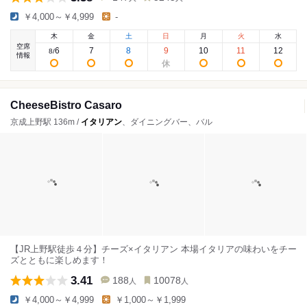
￥4,000～￥4,999
-
木
金
土
日
月
火
水
空席
6
7
8
9
10
11
12
8
/
情報
CheeseBistro Casaro
京成上野駅 136m /
イタリアン
、ダイニングバー、バル
【JR上野駅徒歩４分】チーズ×イタリアン 本場イタリアの味わいをチー
ズとともに楽しめます！
3.41
188
10078
人
人
￥4,000～￥4,999
￥1,000～￥1,999