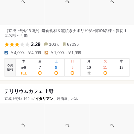
【京成上野駅３0秒】鎌倉食材＆窯焼きナポリピザ♪個室4名様～貸切１
２名様～可能
3.29
103
6709
人
人
￥4,000～￥4,999
￥1,000～￥1,999
木
金
土
日
月
火
水
空席
6
7
8
9
10
11
12
8
/
情報
デリリウムカフェ 上野
京成上野駅 169m /
イタリアン
、居酒屋、バル