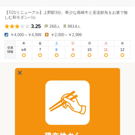
【7/21リニューアル】上野駅3分。希少な尾崎牛と直送鮮魚をお箸で愉
しむ和モダンバル
3.25
266
9814
人
人
￥4,000～￥4,999
￥2,000～￥2,999
木
金
土
日
月
火
水
空席
6
7
8
9
10
11
12
8
/
情報