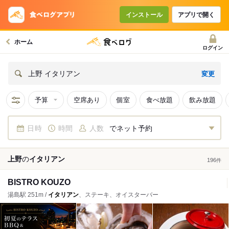
インストール
アプリで開く
ホーム
ログイン
変更
上野 イタリアン
予算
空席あり
個室
食べ放題
飲み放題
日時
時間
人数
でネット予約
上野
の
イタリアン
196
件
BISTRO KOUZO
湯島駅 251m /
イタリアン
、ステーキ、オイスターバー