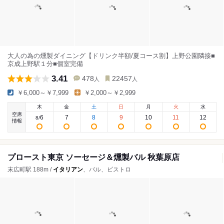
大人の為の燻製ダイニング【ドリンク半額/夏コース割】上野公園隣接■
京成上野駅１分■個室完備
3.41
478
22457
人
人
￥6,000～￥7,999
￥2,000～￥2,999
木
金
土
日
月
火
水
空席
6
7
8
9
10
11
12
8
/
情報
プロースト東京 ソーセージ＆燻製バル 秋葉原店
末広町駅 188m /
イタリアン
、バル、ビストロ