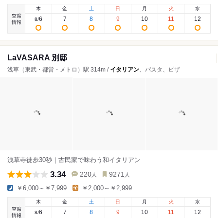
木
金
土
日
月
火
水
空席
6
7
8
9
10
11
12
8
/
情報
LaVASARA 別邸
浅草（東武・都営・メトロ）駅 314m /
イタリアン
、パスタ、ピザ
浅草寺徒歩30秒｜古民家で味わう和イタリアン
3.34
220
9271
人
人
￥6,000～￥7,999
￥2,000～￥2,999
木
金
土
日
月
火
水
空席
6
7
8
9
10
11
12
8
/
情報