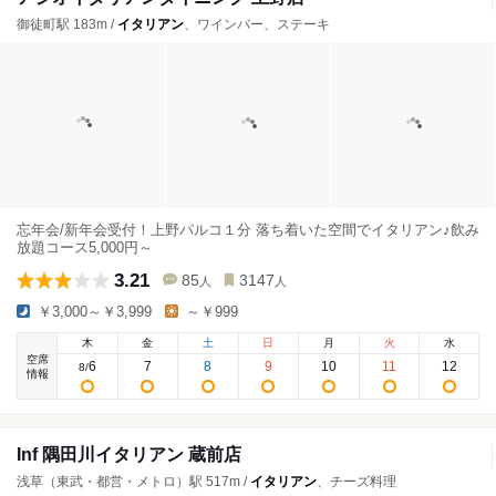
御徒町駅 183m /
イタリアン
、ワインバー、ステーキ
忘年会/新年会受付！上野パルコ１分 落ち着いた空間でイタリアン♪飲み
放題コース5,000円～
3.21
85
3147
人
人
￥3,000～￥3,999
～￥999
木
金
土
日
月
火
水
空席
6
7
8
9
10
11
12
8
/
情報
Inf 隅田川イタリアン 蔵前店
浅草（東武・都営・メトロ）駅 517m /
イタリアン
、チーズ料理