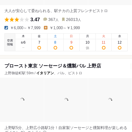
大人が安心して委ねられる、駅チカの上質フレンチビストロ
3.47
367
26013
人
人
￥6,000～￥7,999
￥1,000～￥1,999
木
金
土
日
月
火
水
空席
6
7
8
9
10
11
12
8
/
情報
プロースト東京 ソーセージ＆燻製バル 上野店
上野御徒町駅 59m /
イタリアン
、バル、ビストロ
上野駅5分、上野広小路駅1分！自家製ソーセージと燻製料理が楽しめる