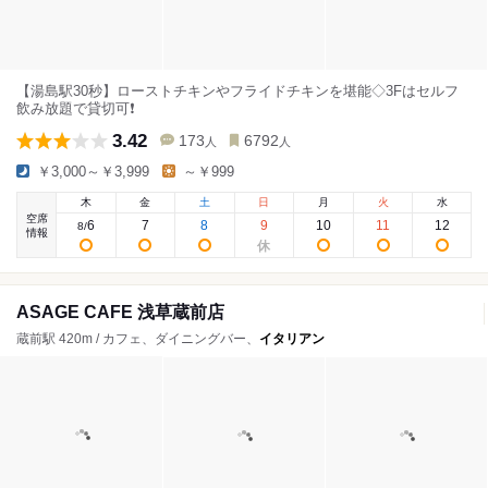
【湯島駅30秒】ローストチキンやフライドチキンを堪能◇3Fはセルフ
飲み放題で貸切可❗️
3.42
173
6792
人
人
￥3,000～￥3,999
～￥999
木
金
土
日
月
火
水
空席
6
7
8
9
10
11
12
8
/
情報
ASAGE CAFE 浅草蔵前店
蔵前駅 420m / カフェ、ダイニングバー、
イタリアン