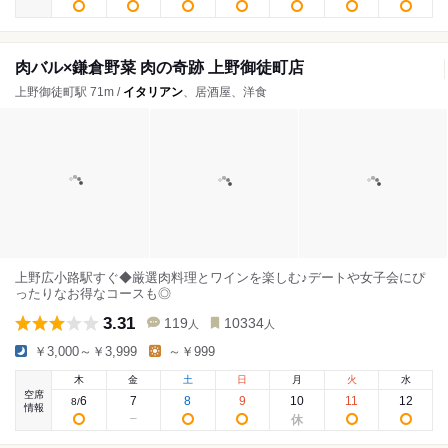
肉バル×鎌倉野菜 肉の奇跡 上野御徒町店
上野御徒町駅 71m /
イタリアン
、居酒屋、洋食
上野広小路駅すぐ◆厳選肉料理とワインを楽しむ♪デートや女子会にぴ
ったりなお得なコースも◎
3.31
119
10334
人
人
￥3,000～￥3,999
～￥999
木
金
土
日
月
火
水
空席
6
7
8
9
10
11
12
8
/
情報