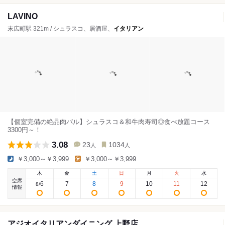
LAVINO
末広町駅 321m / シュラスコ、居酒屋、
イタリアン
【個室完備の絶品肉バル】シュラスコ＆和牛肉寿司◎食べ放題コース
3300円～！
3.08
23
1034
人
人
￥3,000～￥3,999
￥3,000～￥3,999
木
金
土
日
月
火
水
空席
6
7
8
9
10
11
12
8
/
情報
アジオイタリアンダイニング 上野店