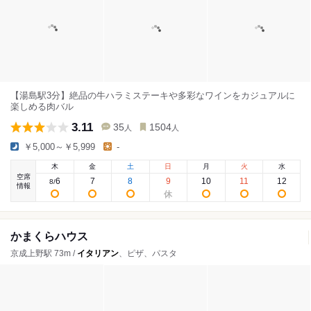
【湯島駅3分】絶品の牛ハラミステーキや多彩なワインをカジュアルに
楽しめる肉バル
3.11
35
1504
人
人
￥5,000～￥5,999
-
木
金
土
日
月
火
水
空席
6
7
8
9
10
11
12
8
/
情報
かまくらハウス
京成上野駅 73m /
イタリアン
、ピザ、パスタ