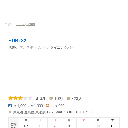
出典：
tabelog.com
HUB+82
池袋/パブ、スポーツバー、ダイニングバー
3.14
102
823
人
人
￥1,000～￥1,999
～￥999
夜
昼
東京都
豊島区 東池袋 1-8-1
WACCA IKEBUKURO 1F
の
の
金
金
金
土
日
月
火
水
木
額
額
空席
:
:
7
8
9
10
11
12
13
8
/