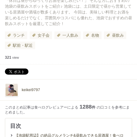
「休日は昼からゆっくりお酒を楽しみたい！」 そんな方におすすめの
池袋の昼飲みスポットをご紹介♪ 池袋には、土日限定で昼から営業して
いる居酒屋や酒場が数多くあります。 今回は、美味しい料理とお酒を
楽しめるだけでなく、雰囲気やコスパにも優れた、池袋でおすすめの昼
飲みスポットを厳選してご紹介！
ランチ
女子会
一人飲み
名物
昼飲み
駅前・駅近
321
view
keikei9797
1288
このまとめ記事は食べログレビュアーによる
件
の口コミを参考にま
とめました。
目次
【池袋駅周辺】の絶品グルメランチ&昼飲みできる居酒屋！食べロ