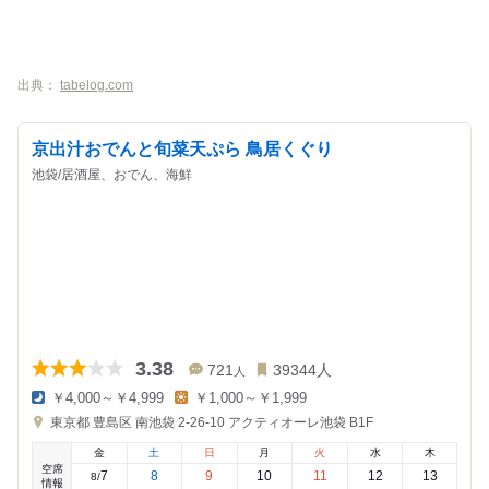
出典：
tabelog.com
京出汁おでんと旬菜天ぷら 鳥居くぐり
池袋/居酒屋、おでん、海鮮
3.38
721
39344
人
人
￥4,000～￥4,999
￥1,000～￥1,999
夜
昼
東京都
豊島区 南池袋 2-26-10
アクティオーレ池袋 B1F
の
の
金
金
金
土
日
月
火
水
木
額
額
空席
:
:
7
8
9
10
11
12
13
8
/
情報