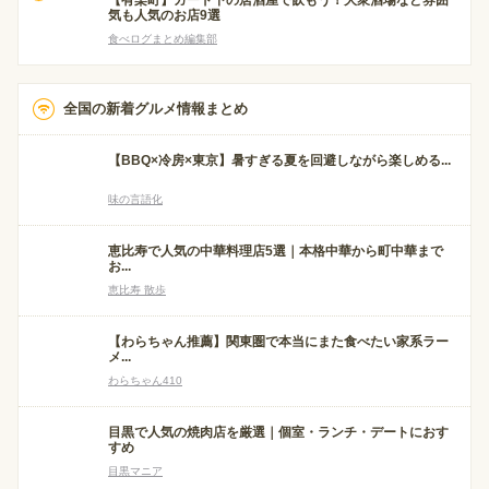
【有楽町】ガード下の居酒屋で飲もう！大衆酒場など雰囲
気も人気のお店9選
食べログまとめ編集部
全国の新着グルメ情報まとめ
【BBQ×冷房×東京】暑すぎる夏を回避しながら楽しめる...
味の言語化
恵比寿で人気の中華料理店5選｜本格中華から町中華まで
お...
恵比寿 散歩
【わらちゃん推薦】関東圏で本当にまた食べたい家系ラー
メ...
わらちゃん410
目黒で人気の焼肉店を厳選｜個室・ランチ・デートにおす
すめ
目黒マニア