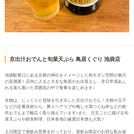
京出汁おでんと旬菜天ぷら 鳥居くぐり 池袋店
池袋駅東口にある京都の神社をイメージした和モダン空間が魅力
の居酒屋！店内に入ると大きな鳥居がお出迎えし、非日常感あふ
れる落ち着いた雰囲気の中で食事を楽しめます♪
名物は、じっくりと旨味を引き出した京出汁おでん！大根や玉子
などの定番具材から、豚スペアリブや梅しそ鶏つくね串などの創
作おでんまで幅広く取り揃えています♪また、注文ごとに揚げる旬
菜天ぷらや鮮魚料理、日本各地の厳選日本酒も人気！
土日限定で昼飲み営業を行っており、昼飲み限定のお得な飲み放