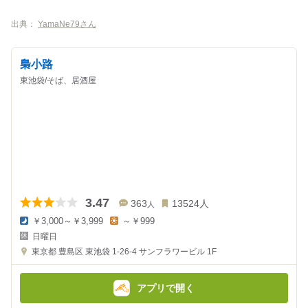
出典：
YamaNe79さん
梟小路
東池袋/そば、居酒屋
3.47
363
13524
人
人
￥3,000～￥3,999
～￥999
夜
昼
日曜日
の
の
金
金
東京都
豊島区 東池袋 1-26-4
サンフラワービル 1F
額
額
:
:
アプリで開く