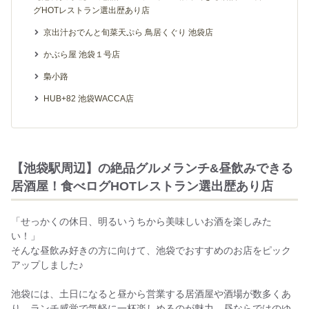
グHOTレストラン選出歴あり店
京出汁おでんと旬菜天ぷら 鳥居くぐり 池袋店
かぶら屋 池袋１号店
梟小路
HUB+82 池袋WACCA店
【池袋駅周辺】の絶品グルメランチ&昼飲みできる
居酒屋！食べログHOTレストラン選出歴あり店
「せっかくの休日、明るいうちから美味しいお酒を楽しみた
い！」
そんな昼飲み好きの方に向けて、池袋でおすすめのお店をピック
アップしました♪
池袋には、土日になると昼から営業する居酒屋や酒場が数多くあ
り、ランチ感覚で気軽に一杯楽しめるのが魅力。昼ならではのゆ