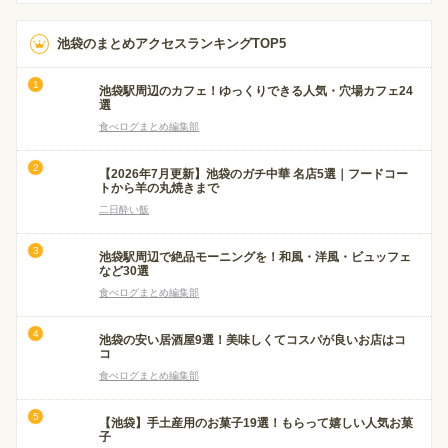
池袋のまとめアクセスランキングTOP5
池袋駅周辺のカフェ！ゆっくりできる人気・穴場カフェ24
選
食べログまとめ編集部
【2026年7月更新】池袋のガチ中華 名店5選｜フードコー
トから羊の丸焼きまで
二日酔い飯
池袋駅周辺で絶品モーニングを！和風・洋風・ビュッフェ
など30選
食べログまとめ編集部
池袋の安い居酒屋9選！美味しくてコスパが良いお店はコ
コ
食べログまとめ編集部
【池袋】手土産用のお菓子19選！もらって嬉しい人気お菓
子