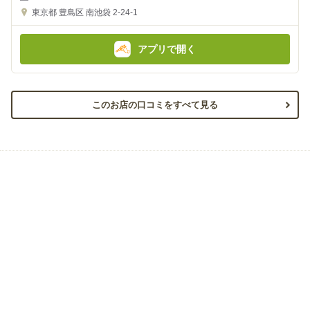
の
の
金
金
東京都
豊島区 南池袋 2-24-1
額
額
:
:
アプリで開く
このお店の口コミをすべて見る