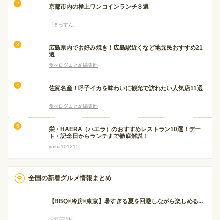
京都市内の極上ワンコインランチ３選
「まっすん」
広島県内でお好み焼き！広島駅近くなど地元民おすすめ21
選
食べログまとめ編集部
佐賀名産！呼子イカを味わいに観光で訪れたい人気店11選
食べログまとめ編集部
栄・HAERA（ハエラ）のおすすめレストラン10選！デー
ト・記念日からランチまで徹底解説！
yama101215
全国の新着グルメ情報まとめ
【BBQ×冷房×東京】暑すぎる夏を回避しながら楽しめる...
味の言語化