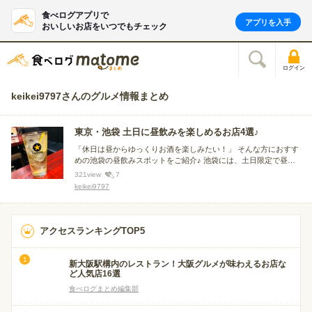
食べログアプリで
アプリを入手
おいしいお店をいつでもチェック
ログイン
keikei9797さんのグルメ情報まとめ
東京・池袋 土日に昼飲みを楽しめるお店4選♪
「休日は昼からゆっくりお酒を楽しみたい！」 そんな方におすす
めの池袋の昼飲みスポットをご紹介♪ 池袋には、土日限定で昼か
ら営業している居酒屋や酒場が数多くあります。 今回は、美味し
321
view
7
い料理とお酒を楽しめるだけでなく、雰囲気やコスパにも優れ
keikei9797
た、池袋でおすすめの昼飲みスポットを厳選してご紹介！
アクセスランキングTOP5
新大阪駅構内のレストラン！大阪グルメが味わえるお店な
ど人気店16選
食べログまとめ編集部