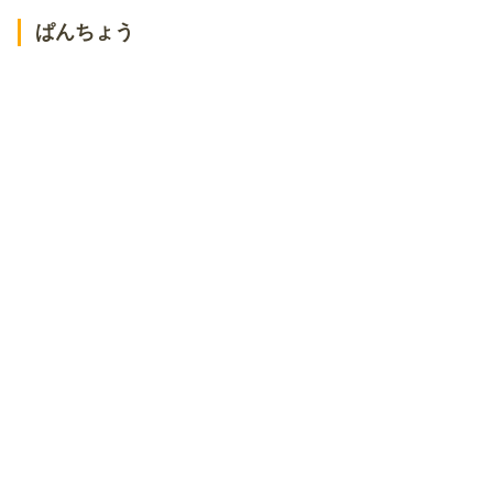
ぶたどんのかしわ
ぱんちょう
豚丼一番 帯広総本店
ぶた野家
炭火焼豚丼 とんび
ぶたどん処 ぶた屋