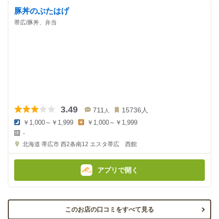
豚丼のぶたはげ
帯広/豚丼、弁当
3.49
711
15736
人
人
￥1,000～￥1,999
￥1,000～￥1,999
夜
昼
-
の
の
金
金
北海道
帯広市 西2条南12
エスタ帯広 西館
額
額
:
:
アプリで開く
このお店の口コミをすべて見る