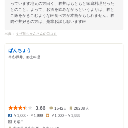
っています地元の方曰く、豚丼はもともと家庭料理だった
とのこと。よって、お酒を飲みながらというよりは、豚と
ご飯をかきこむような￼食べ方が本筋かもしれません。豚
肉や丼好きの方は、是非お試し願います￼
出典：
キザ兄ちゃんさんの口コミ
ぱんちょう
帯広/豚丼、郷土料理
3.66
1542
28239
人
人
￥1,000～￥1,999
￥1,000～￥1,999
夜
昼
月曜日
の
の
金
金