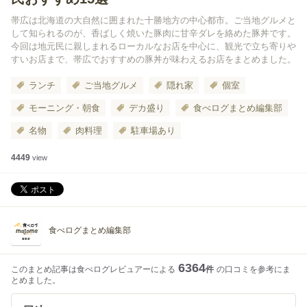
帯広は北海道の大自然に囲まれた十勝地方の中心都市。ご当地グルメと
して知られるのが、香ばしく焼いた豚肉に甘辛ダレを絡めた豚丼です。
今回は地元民に親しまれるローカルなお店を中心に、観光で立ち寄りや
すいお店まで、帯広でおすすめの豚丼が味わえるお店をまとめました。
ランチ
ご当地グルメ
隠れ家
個室
モーニング・朝食
デカ盛り
食べログまとめ編集部
名物
肉料理
駐車場あり
4449
view
食べログまとめ編集部
6364
このまとめ記事は食べログレビュアーによる
件
の口コミを参考にま
とめました。