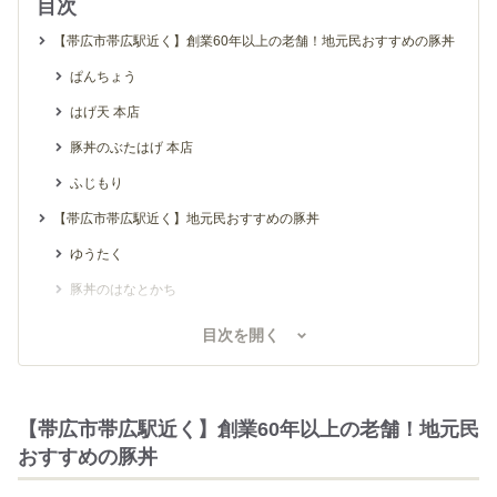
目次
【帯広市帯広駅近く】創業60年以上の老舗！地元民おすすめの豚丼
ぱんちょう
はげ天 本店
豚丼のぶたはげ 本店
ふじもり
【帯広市帯広駅近く】地元民おすすめの豚丼
ゆうたく
豚丼のはなとかち
えん
目次を開く
ぶた八
【そのほか帯広市】地元民おすすめの豚丼
【帯広市帯広駅近く】創業60年以上の老舗！地元民
十勝豚丼 いっぴん 帯広本店
おすすめの豚丼
ぶた丼のとん田