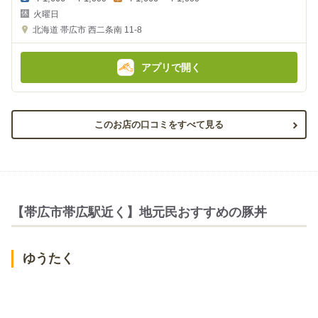
夜
昼
火曜日
の
の
金
金
北海道
帯広市 西二条南 11-8
額
額
:
:
アプリで開く
このお店の口コミをすべて見る
【帯広市帯広駅近く】地元民おすすめの豚丼
ゆうたく