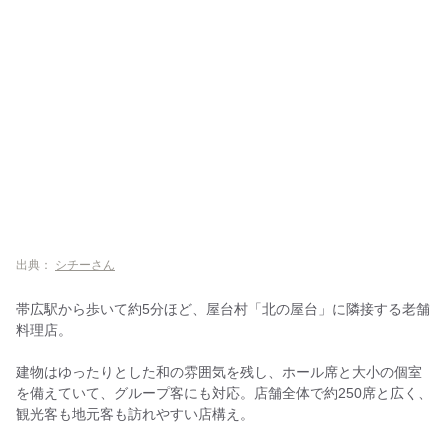
出典：
シチーさん
帯広駅から歩いて約5分ほど、屋台村「北の屋台」に隣接する老舗
料理店。
建物はゆったりとした和の雰囲気を残し、ホール席と大小の個室
を備えていて、グループ客にも対応。店舗全体で約250席と広く、
観光客も地元客も訪れやすい店構え。