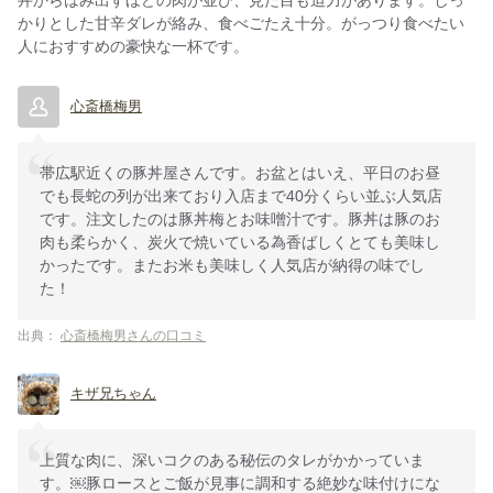
丼からはみ出すほどの肉が並び、見た目も迫力があります。しっ
かりとした甘辛ダレが絡み、食べごたえ十分。がっつり食べたい
人におすすめの豪快な一杯です。
心斎橋梅男
帯広駅近くの豚丼屋さんです。お盆とはいえ、平日のお昼
でも長蛇の列が出来ており入店まで40分くらい並ぶ人気店
です。注文したのは豚丼梅とお味噌汁です。豚丼は豚のお
肉も柔らかく、炭火で焼いている為香ばしくとても美味し
かったです。またお米も美味しく人気店が納得の味でし
た！
出典：
心斎橋梅男さんの口コミ
キザ兄ちゃん
上質な肉に、深いコクのある秘伝のタレがかかっていま
す。￼豚ロースとご飯が見事に調和する絶妙な味付けにな