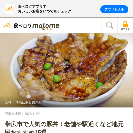
食べログアプリで
アプリを入手
おいしいお店をいつでもチェック
ログイン
出典：
辣油は飲み物さん
記事作成日：2025/11/04
帯広市で人気の豚丼！老舗や駅近くなど地元
民おすすめ15選