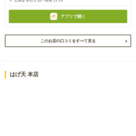
北海道
帯広市 西一条南 11-19
額
額
:
:
アプリで開く
このお店の口コミをすべて見る
はげ天 本店