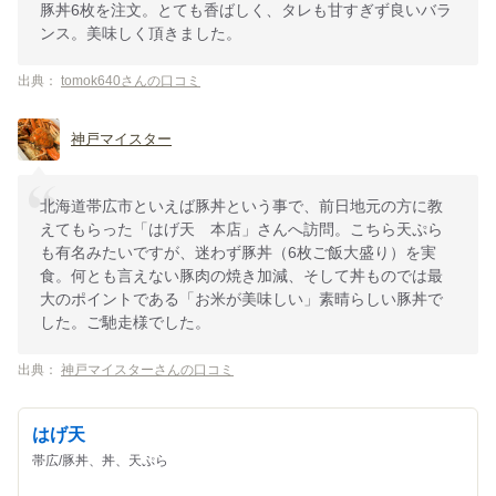
豚丼6枚を注文。とても香ばしく、タレも甘すぎず良いバラ
ンス。美味しく頂きました。
出典：
tomok640さんの口コミ
神戸マイスター
北海道帯広市といえば豚丼という事で、前日地元の方に教
えてもらった「はげ天 本店」さんへ訪問。こちら天ぷら
も有名みたいですが、迷わず豚丼（6枚ご飯大盛り）を実
食。何とも言えない豚肉の焼き加減、そして丼ものでは最
大のポイントである「お米が美味しい」素晴らしい豚丼で
した。ご馳走様でした。
出典：
神戸マイスターさんの口コミ
はげ天
帯広/豚丼、丼、天ぷら