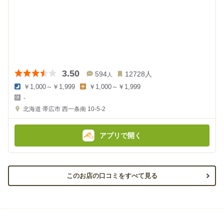
3.50
594
12728
人
人
￥1,000～￥1,999
￥1,000～￥1,999
夜
昼
-
の
の
金
金
北海道
帯広市 西一条南 10-5-2
額
額
:
:
アプリで開く
このお店の口コミをすべて見る