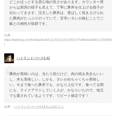
どこかほっとする居心地の良さがあります。カウンター席
からは厨房の様子も見えて、丁寧に豚丼を仕上げる様子が
伝わってきます。注文した豚丼は、香ばしく焼き上げられ
た豚肉がたっぷりのっていて、甘辛いタレが絡むことでご
飯との相性が抜群です。
出典：
https://tabelog.com/hokkaido/A0111/A011101/1001575/dtlrvwlst/B512256685
/
ハイランドパーク4.42
豚肉が美味いのは、当たり前だけど、肉の焼き具合もいい
し、米も美味しい。しかも、タレがめちゃくちゃ美味し
い。今まで食べた豚丼でも、かなり上位です。食べてる間
にも、テイクアウトしていく人が、かなりいたので、地元
でも愛されているようです。リピート確定です！
出典：
ハイランドパーク4.42さんの口コミ