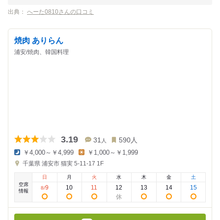
出典：
へーた0810さんの口コミ
焼肉 ありらん
浦安/焼肉、韓国料理
3.19
31
590
人
人
￥4,000～￥4,999
￥1,000～￥1,999
夜
昼
千葉県
浦安市 猫実 5-11-17
1F
の
の
金
金
日
月
火
水
木
金
土
額
額
空席
:
:
9
10
11
12
13
14
15
8
/
情報