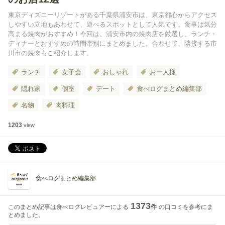
東京ディズニーリゾートがある千葉県浦安市は、東京都心からアクセス
しやすい立地もあわせて、遊べるスポットとして人気です。食事は気分
高まる焼肉がおすすめ！今回は、浦安市内の焼肉店を厳選し、ランチ・
ディナーとおすすめの時間帯別にまとめました。合わせて、隣接する市
川市の焼肉もご紹介します。
ランチ
女子会
おしゃれ
お一人様
隠れ家
個室
デート
食べログまとめ編集部
名物
肉料理
1203
view
食べログまとめ編集部
1373
このまとめ記事は食べログレビュアーによる
件
の口コミを参考にま
とめました。