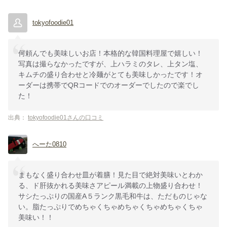
tokyofoodie01
何頼んでも美味しいお店！本格的な韓国料理屋で嬉しい！
写真は撮らなかったですが、上ハラミのタレ、上タン塩、
キムチの盛り合わせと冷麺がとても美味しかったです！オ
ーダーは携帯でQRコードでのオーダーでしたので楽でし
た！
出典：
tokyofoodie01さんの口コミ
へーた0810
まもなく盛り合わせ皿が着膳！見た目で絶対美味いとわか
る、ド肝抜かれる美味さアピール満載の上物盛り合わせ！
サシたっぷりの国産A５ランク黒毛和牛は、ただものじゃな
い。脂たっぷりでめちゃくちゃめちゃくちゃめちゃくちゃ
美味い！！