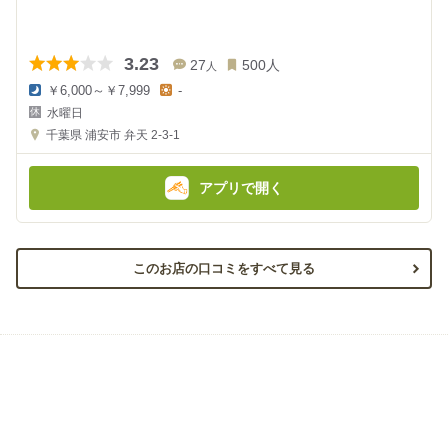
3.23
27
500
人
人
￥6,000～￥7,999
-
夜
昼
水曜日
の
の
金
金
千葉県
浦安市 弁天 2-3-1
額
額
:
:
アプリで開く
このお店の口コミをすべて見る