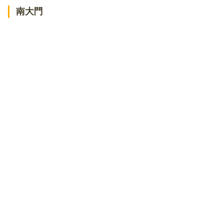
南大門
Korean Dining テジテジ
焼肉苑 市川店