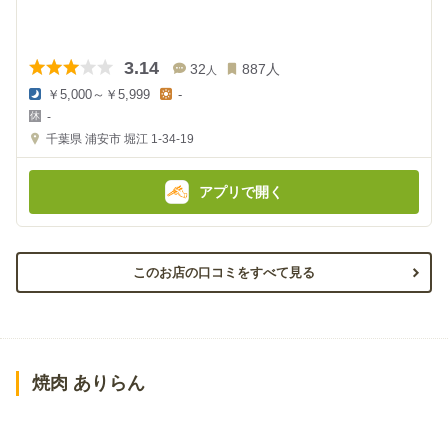
3.14
32
887
人
人
￥5,000～￥5,999
-
夜
昼
-
の
の
金
金
千葉県
浦安市 堀江 1-34-19
額
額
:
:
アプリで開く
このお店の口コミをすべて見る
焼肉 ありらん