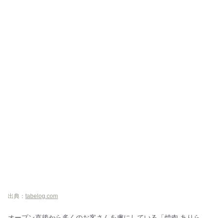
出典：
tabelog.com
オープン直後から多くのお客さんを虜にしている「焼肉 ありら