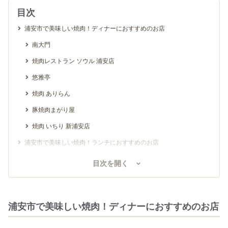
目次
浦安市で美味しい焼肉！ディナーにおすすめのお店
南大門
焼肉レストラン ソウル 浦安店
悠雅亭
焼肉 ありらん
豚焼肉まがり屋
焼肉 いちり 新浦安店
浦安市で美味しい焼肉！ランチにおすすめのお店
焼肉 新羅 MONA新浦安店
目次を開く
焼肉トラジ イクスピアリ店
国産牛焼肉くいどん 浦安店
浦安市で美味しい焼肉！ディナーにおすすめのお店
浦安市のお隣！市川市で美味しい焼肉のあるお店
圭 本店