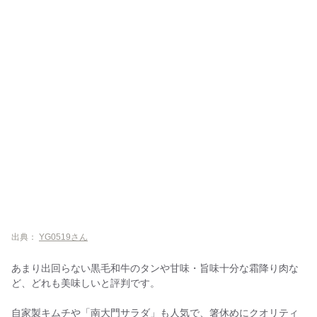
出典：
YG0519さん
あまり出回らない黒毛和牛のタンや甘味・旨味十分な霜降り肉な
ど、どれも美味しいと評判です。
自家製キムチや「南大門サラダ」も人気で、箸休めにクオリティ