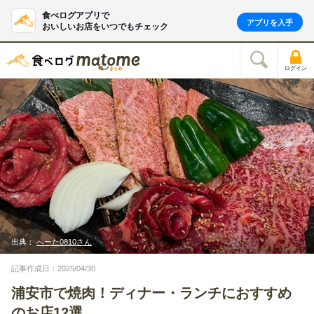
食べログアプリで
アプリを入手
おいしいお店をいつでもチェック
ログイン
出典：
へーた0810さん
記事作成日：2025/04/30
浦安市で焼肉！ディナー・ランチにおすすめ
のお店12選