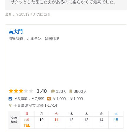
サクッとした歯ごたえがあるのに柔らかくて最高でした。
出典：
YG0519さんの口コミ
南大門
浦安/焼肉、ホルモン、韓国料理
3.40
133
3800
人
人
￥6,000～￥7,999
￥1,000～￥1,999
夜
昼
千葉県
浦安市 北栄 1-17-14
の
の
金
金
日
月
火
水
木
金
土
額
額
空席
:
:
9
10
11
12
13
14
15
8
/
情報