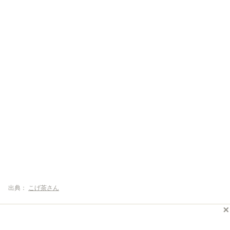
出典：
こげ茶さん
サンチュと一緒にバランス良く食べられる、女性からも人気の韓
国焼肉「サムギョプサルセット」。