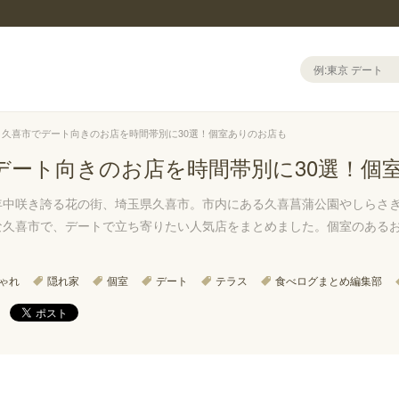
久喜市でデート向きのお店を時間帯別に30選！個室ありのお店も
デート向きのお店を時間帯別に30選！個
年中咲き誇る花の街、埼玉県久喜市。市内にある久喜菖蒲公園やしらさ
な久喜市で、デートで立ち寄りたい人気店をまとめました。個室のある
。
ゃれ
隠れ家
個室
デート
テラス
食べログまとめ編集部