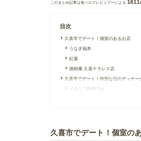
1611
このまとめ記事は食べログレビュアーによる
目次
久喜市でデート！個室のあるお店
うなぎ福本
紅葉
徳樹庵 久喜テラレス店
久喜市でデート！特別な日のディナー
イタリア料理 Qui
久喜市でデート！リーズナブルなディ
とりとん
ビストロ EMMA
Hawaiian Diner HANAO CAFE
久喜市でデート！個室の
和ジアン ダイニング コシコシ