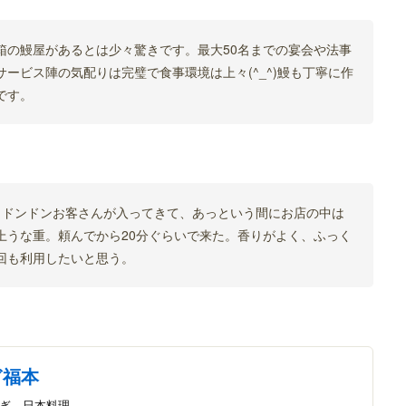
箱の鰻屋があるとは少々驚きです。最大50名までの宴会や法事
ービス陣の気配りは完璧で食事環境は上々(^_^)鰻も丁寧に作
です。
ら、ドンドンお客さんが入ってきて、あっという間にお店の中は
上うな重。頼んでから20分ぐらいで来た。香りがよく、ふっく
回も利用したいと思う。
ぎ福本
なぎ、日本料理