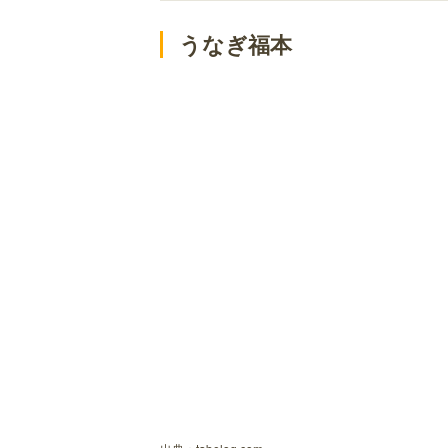
粋〼MEAT KUN
うなぎ福本
楓
BAR DELaCLaRENTE
海山亭いっちょう 久喜店
久喜市でデート！特別な日のランチの
コット ア コット
レストラン ラパン
久喜市でデート！リーズナブルなラン
トラットリアプレッツァ
ベルパロッソ 久喜
カフェ クウワ
スパイシーシェフ
トラットリア ラ・ルーチェ
アジアンカフェダイニングCHITACHI