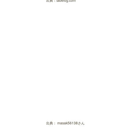
出典：
tabelog.com
デリー
WILLIAMS BROOKLYN RESTAURA
イタリアンダイニングGrato
久喜市でデート！休憩におすすめのカ
ビーコン コーヒーアンドベイクス
cafeつむぎ
洋菓子倶楽部エーデルワイス
晴れのち晴れ
つむぎや 栗橋本店
珈琲屋 OB 久喜店
コメダ珈琲店 久喜店
出典：
masak56138さん