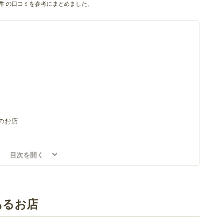
の口コミを参考にまとめました。
件
のお店
ナーのお店
目次を開く
 モラージュ菖蒲店
あるお店