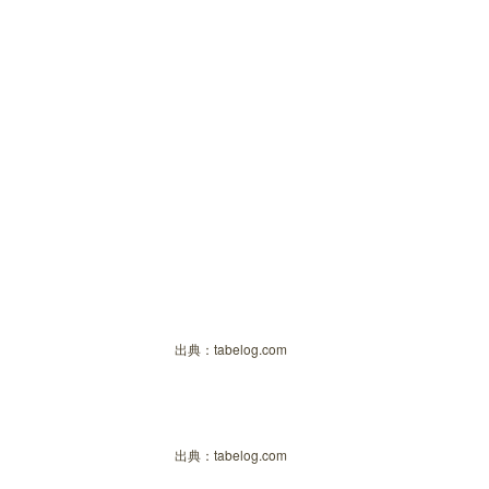
出典：
tabelog.com
出典：
tabelog.com