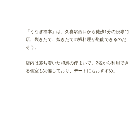
「うなぎ福本」は、久喜駅西口から徒歩1分の鰻専門
店。裂きたて、焼きたての鰻料理が堪能できるのだ
そう。
お店
店内は落ち着いた和風の佇まいで、2名から利用でき
る個室も完備しており、デートにもおすすめ。
チのお店
TA 鷲宮店