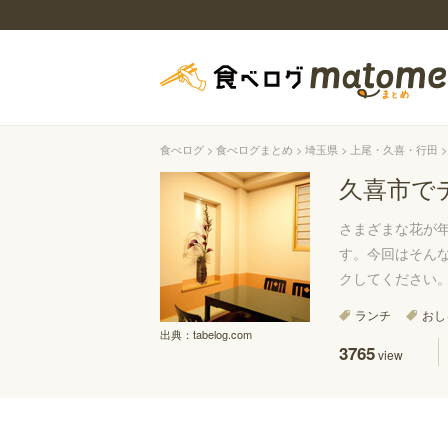
食べログ
食べログまとめ
埼玉県
上尾・久喜・行田
久喜市で
さまざまな花が
す。今回はそん
クしてください
ランチ
おし
出典：
tabelog.com
3765
view