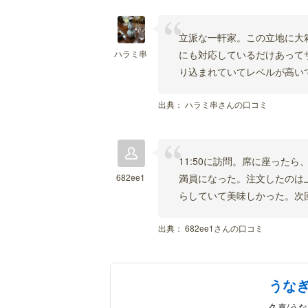
立派な一軒家。この立地に大
ハラミ串
にも対応しているだけあってサ
り込まれていてレベルが高い
出典：
ハラミ串さんの口コミ
11:50に訪問。席に座った
682ee1
満員になった。注文したのは
らしていて美味しかった。次
出典：
682ee1さんの口コミ
うな
久喜/う