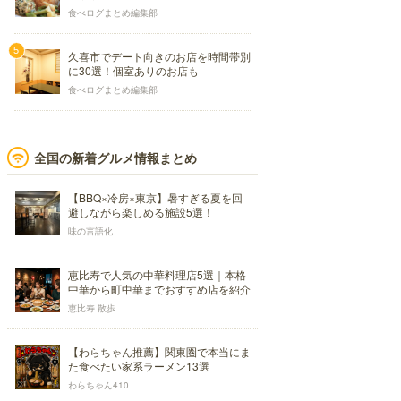
食べログまとめ編集部
久喜市でデート向きのお店を時間帯別
に30選！個室ありのお店も
食べログまとめ編集部
全国の新着グルメ情報まとめ
【BBQ×冷房×東京】暑すぎる夏を回
避しながら楽しめる施設5選！
味の言語化
恵比寿で人気の中華料理店5選｜本格
中華から町中華までおすすめ店を紹介
恵比寿 散歩
【わらちゃん推薦】関東圏で本当にま
た食べたい家系ラーメン13選
わらちゃん410